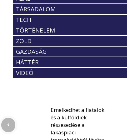
TÁRSADALOM
TECH
TÖRTÉNELEM
ZÖLD
GAZDASÁG
HÁTTÉR
VIDEÓ
Emelkedhet a fiatalok
és a külföldiek
részesedése a
lakáspiaci
tranzakciókból jövőre