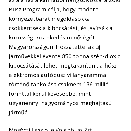
Busz Program célja, hogy modern,
környezetbarát megoldásokkal
csökkentsék a kibocsátást, és javítsák a
közösségi közlekedés minőségét
Magyarországon. Hozzátette: az új
járművekkel évente 850 tonna szén-dioxid
kibocsátását lehet megtakarítani, a húsz
elektromos autóbusz villanyárammal
történő tankolása csaknem 136 millió
forinttal kerül kevesebbe, mint
ugyanennyi hagyományos meghajtású
járműé.
Mosóczi László, a Volánbusz Zrt.