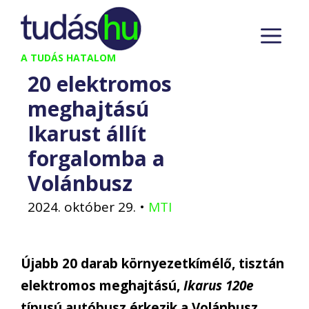
Kilépés
M
a
tartalomba
A TUDÁS HATALOM
20 elektromos
meghajtású
Ikarust állít
forgalomba a
Volánbusz
2024. október 29.
•
MTI
Újabb 20 darab környezetkímélő, tisztán
elektromos meghajtású,
Ikarus 120e
típusú autóbusz érkezik a Volánbusz