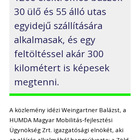
30 ülő és 55 álló utas
egyidejű szállítására
alkalmasak, és egy
feltöltéssel akár 300
kilométert is képesek
megtenni.
A közlemény idézi Weingartner Balázst, a
HUMDA Magyar Mobilitás-fejlesztési
Ügynökség Zrt. igazgatósági elnökét, aki
az aláírás alkalmából hangsúlyozta: a Zöld