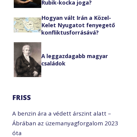
Rubik-kocka joga?
Hogyan vált Irán a Közel-
Kelet Nyugatot fenyegető
konfliktusforrásává?
A leggazdagabb magyar
családok
FRISS
A benzin ára a védett árszint alatt –
Ábrában az üzemanyagforgalom 2023
óta