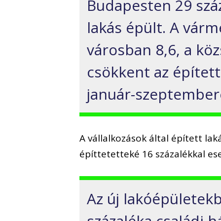
Budapesten 29 száz
lakás épült. A vár
városban 8,6, a kö
csökkent az építet
január-szeptember
A vállalkozások által épített l
építtetetteké 16 százalékkal es
Az új lakóépületek
százaléka családi 