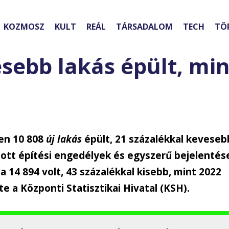
KOZMOSZ
KULT
REÁL
TÁRSADALOM
TECH
TÖ
sebb lakás épült, min
en 10 808
új lakás
épült, 21 százalékkal keveseb
adott építési engedélyek és egyszerű bejelentés
 14 894 volt, 43 százalékkal kisebb, mint 2022
e a Központi Statisztikai Hivatal (KSH).