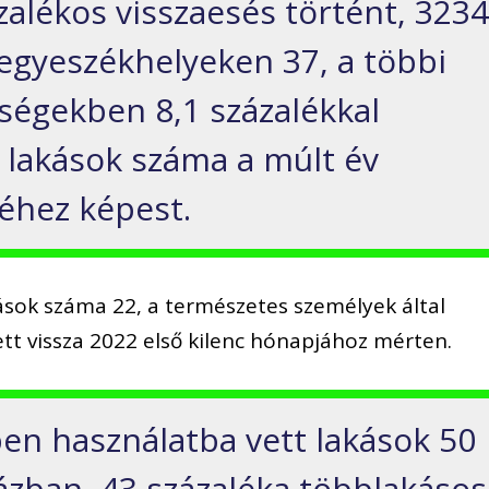
alékos visszaesés történt, 323
megyeszékhelyeken 37, a többi
zségekben 8,1 százalékkal
t lakások száma a múlt év
éhez képest.
akások száma 22, a természetes személyek által
ett vissza 2022 első kilenc hónapjához mérten.
ben használatba vett lakások 50
házban, 43 százaléka többlakásos