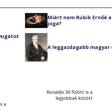
Miért nem Rubik Ernőé a
joga?
Nyugatot
A leggazdagabb magyar 
Ronaldo 30 fölött is a
legjobbak között
i a