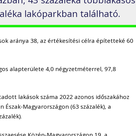
aléka lakóparkban található.
sok aránya 38, az értékesítési célra építetteké 60
gos alapterülete 4,0 négyzetméterrel, 97,8
tadott lakások száma 2022 azonos időszakához
n Észak-Magyarországon (63 százalék), a
zázalék).
isszaesése Közép-Magyarországon 19, a