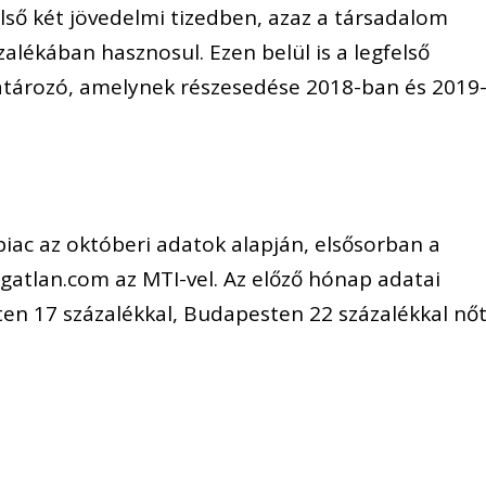
felső két jövedelmi tizedben, azaz a társadalom
lékában hasznosul. Ezen belül is a legfelső
atározó, amelynek részesedése 2018-ban és 2019
piac az októberi adatok alapján, elsősorban a
ingatlan.com az MTI-vel. Az előző hónap adatai
nten 17 százalékkal, Budapesten 22 százalékkal nőt