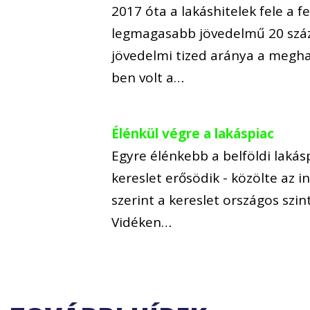
2017 óta a lakáshitelek fele a 
legmagasabb jövedelmű 20 száza
jövedelmi tized aránya a megh
ben volt a…
Élénkül végre a lakáspiac
Egyre élénkebb a belföldi lakás
kereslet erősödik - közölte az 
szerint a kereslet országos szi
Vidéken…