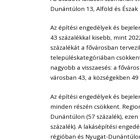
Dunántúlon 13, Alföld és Észak 
Az építési engedélyek és bejele
43 százalékkal kisebb, mint 20
százalékát a fővárosban tervezi
településkategóriában csökkent.
nagyobb a visszaesés: a főváro
városban 43, a községekben 49 s
Az építési engedélyek és bejel
minden részén csökkent. Region
Dunántúlon (57 százalék), ezen
százalék). A lakásépítési enged
régióban és Nyugat-Dunántúlon