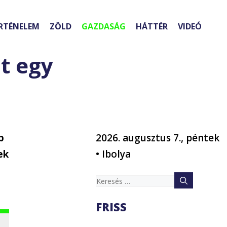
RTÉNELEM
ZÖLD
GAZDASÁG
HÁTTÉR
VIDEÓ
t egy
b
2026. augusztus 7., péntek
ek
• Ibolya
Keresés:
FRISS