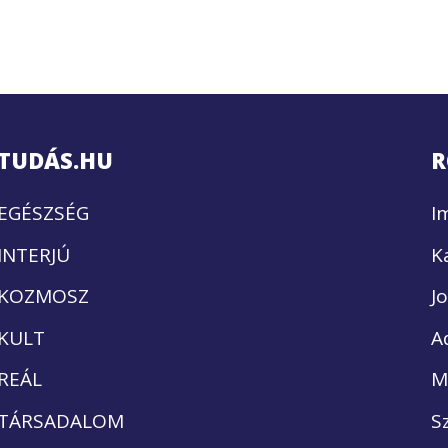
TUDÁS.HU
R
EGÉSZSÉG
I
INTERJÚ
K
KOZMOSZ
J
KULT
A
REÁL
M
TÁRSADALOM
S