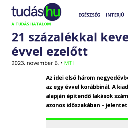
Kilépés
a
EGÉSZSÉG
INTERJÚ
tartalomba
A TUDÁS HATALOM
21 százalékkal keve
évvel ezelőtt
2023. november 6.
•
MTI
Az idei első három negyedévb
az egy évvel korábbinál. A ki
alapján építendő lakások száma
azonos időszakában – jelentett