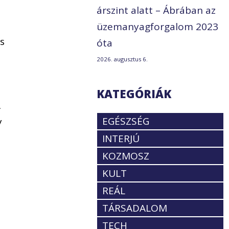
árszint alatt – Ábrában az
üzemanyagforgalom 2023
s
óta
2026. augusztus 6.
KATEGÓRIÁK
A
EGÉSZSÉG
y
INTERJÚ
KOZMOSZ
KULT
REÁL
TÁRSADALOM
TECH