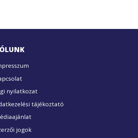
ÓLUNK
mpresszum
apcsolat
ogi nyilatkozat
datkezelési tájékoztató
édiaajánlat
zerzői jogok