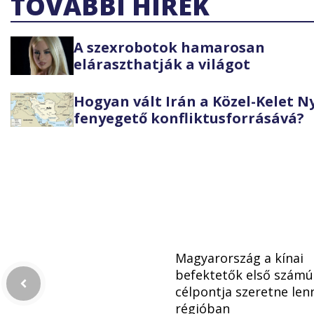
TOVÁBBI HÍREK
A szexrobotok hamarosan
eláraszthatják a világot
Hogyan vált Irán a Közel-Kelet 
fenyegető konfliktusforrásává?
Magyarország a kínai
befektetők első számú
célpontja szeretne lenn
régióban