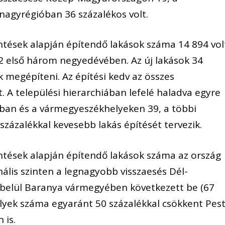
nagyrégióban 36 százalékos volt.
ntések alapján építendő lakások száma 14 894 vol
22 első három negyedévében. Az új lakások 34
k megépíteni. Az építési kedv az összes
 A települési hierarchiában lefelé haladva egyre
sban és a vármegyeszékhelyeken 39, a többi
zázalékkal kevesebb lakás építését tervezik.
entések alapján építendő lakások száma az ország
ális szinten a legnagyobb visszaesés Dél-
 belül Baranya vármegyében következett be (67
élyek száma egyaránt 50 százalékkal csökkent Pes
 is.