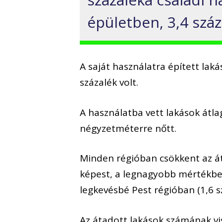
épületben, 3,4 száz
A saját használatra épített laká
százalék volt.
A használatba vett lakások átla
négyzetméterre nőtt.
Minden régióban csökkent az á
képest, a legnagyobb mértékbe
legkevésbé Pest régióban (1,6 s
Az átadott lakások számának v