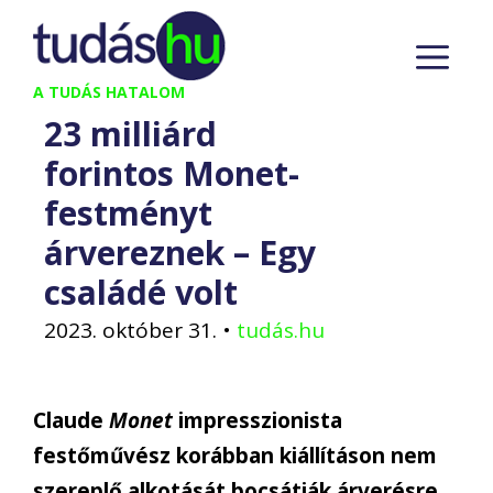
Kilépés
M
a
tartalomba
A TUDÁS HATALOM
23 milliárd
forintos Monet-
festményt
árvereznek – Egy
családé volt
2023. október 31.
•
tudás.hu
Claude
Monet
impresszionista
festőművész korábban kiállításon nem
szereplő alkotását bocsátják árverésre