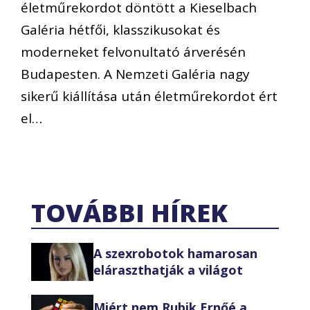
életműrekordot döntött a Kieselbach
Galéria hétfői, klasszikusokat és
moderneket felvonultató árverésén
Budapesten. A Nemzeti Galéria nagy
sikerű kiállítása után életműrekordot ért
el…
TOVÁBBI HÍREK
A szexrobotok hamarosan
eláraszthatják a világot
Miért nem Rubik Ernőé a