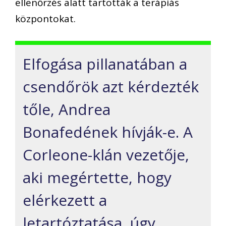
ellenőrzés alatt tartották a terápiás
központokat.
Elfogása pillanatában a
csendőrök azt kérdezték
tőle, Andrea
Bonafedének hívják-e. A
Corleone-klán vezetője,
aki megértette, hogy
elérkezett a
letartóztatása, úgy