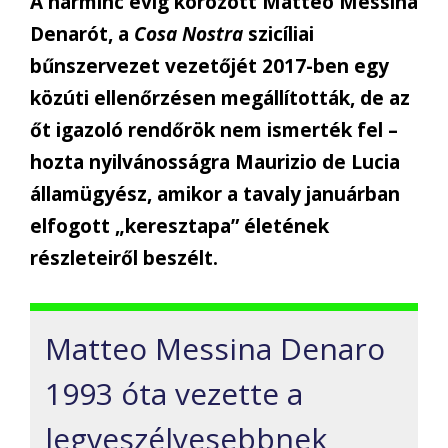
A harminc évig körözött Matteo Messina
Denarót, a
Cosa Nostra
szicíliai
bűnszervezet vezetőjét 2017-ben egy
közúti ellenőrzésen megállították, de az
őt igazoló rendőrök nem ismerték fel –
hozta nyilvánosságra Maurizio de Lucia
államügyész, amikor a tavaly januárban
elfogott „keresztapa” életének
részleteiről beszélt.
Matteo Messina Denaro
1993 óta vezette a
legveszélyesebbnek