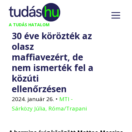
Kilépés
M
a
tartalomba
A TUDÁS HATALOM
30 éve körözték az
olasz
maffiavezért, de
nem ismerték fel a
közúti
ellenőrzésen
2024. január 26.
•
MTI -
Sárközy Júlia, Róma/Trapani