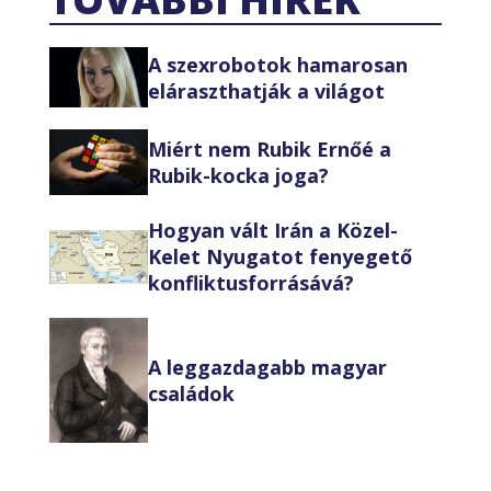
A szexrobotok hamarosan
eláraszthatják a világot
Miért nem Rubik Ernőé a
Rubik-kocka joga?
Hogyan vált Irán a Közel-
Kelet Nyugatot fenyegető
konfliktusforrásává?
A leggazdagabb magyar
családok