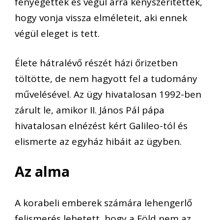
fenyegették és végül arra kényszerítették,
hogy vonja vissza elméleteit, aki ennek
végül eleget is tett.
Élete hátralévő részét házi őrizetben
töltötte, de nem hagyott fel a tudomány
művelésével. Az ügy hivatalosan 1992-ben
zárult le, amikor II. János Pál pápa
hivatalosan elnézést kért Galileo-tól és
elismerte az egyház hibáit az ügyben.
Az alma
A korabeli emberek számára lehengerlő
felismerés lehetett, hogy a Föld nem az