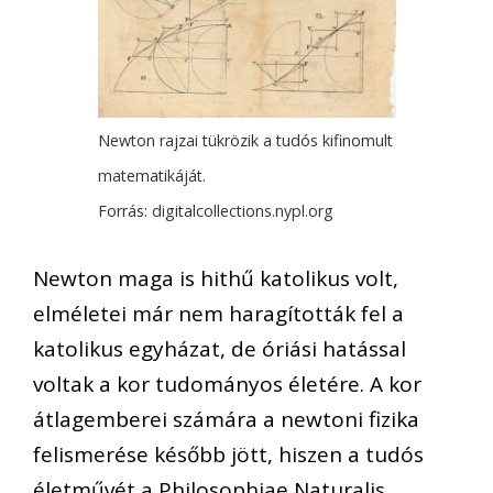
Newton rajzai tükrözik a tudós kifinomult
matematikáját.
Forrás: digitalcollections.nypl.org
Newton maga is hithű katolikus volt,
elméletei már nem haragították fel a
katolikus egyházat, de óriási hatással
voltak a kor tudományos életére. A kor
átlagemberei számára a newtoni fizika
felismerése később jött, hiszen a tudós
életművét a Philosophiae Naturalis