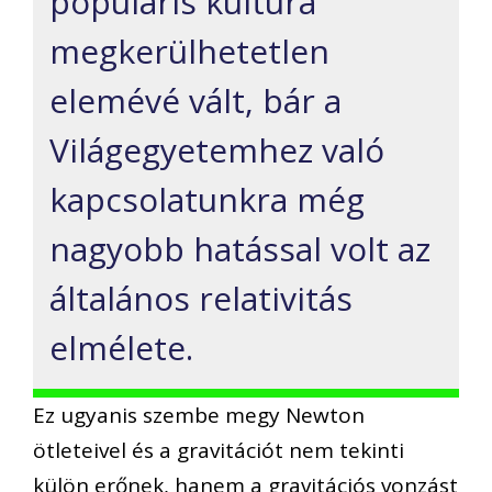
populáris kultúra
megkerülhetetlen
elemévé vált, bár a
Világegyetemhez való
kapcsolatunkra még
nagyobb hatással volt az
általános relativitás
elmélete.
Ez ugyanis szembe megy Newton
ötleteivel és a gravitációt nem tekinti
külön erőnek, hanem a gravitációs vonzást