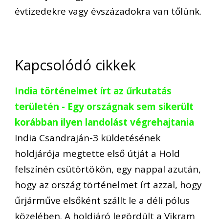
évtizedekre vagy évszázadokra van tőlünk.
Kapcsolódó cikkek
India történelmet írt az űrkutatás
területén - Egy országnak sem sikerült
korábban ilyen landolást végrehajtania
India Csandraján-3 küldetésének
holdjárója megtette első útját a Hold
felszínén csütörtökön, egy nappal azután,
hogy az ország történelmet írt azzal, hogy
űrjárműve elsőként szállt le a déli pólus
közelében. A holdjáró legördült a Vikram