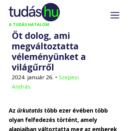
Kilépés
M
a
tartalomba
A TUDÁS HATALOM
Öt dolog, ami
megváltoztatta
véleményünket a
világűrről
2024. január 26.
•
Szepesi
András
Az
űrkutatás
több ezer évében több
olyan felfedezés történt, amely
alapjaiban változtatta meg az emberek