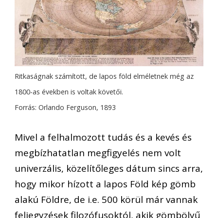
Ritkaságnak számított, de lapos föld elméletnek még az
1800-as években is voltak követői.
Forrás: Orlando Ferguson, 1893
Mivel a felhalmozott tudás és a kevés és
megbízhatatlan megfigyelés nem volt
univerzális, közelítőleges dátum sincs arra,
hogy mikor hízott a lapos Föld kép gömb
alakú Földre, de i.e. 500 körül már vannak
feljegyzések filozófusoktól, akik gömbölyű