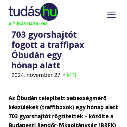
Kilépés
M
a
tartalomba
A TUDÁS HATALOM
703 gyorshajtót
fogott a traffipax
Óbudán egy
hónap alatt
2024. november 27.
•
MTI
Az Óbudán telepített sebességmérő
készülékek (traffiboxok) egy hónap alatt
703 gyorshajtót rögzítettek – közölte a
Budapesti Rendőr-főkapitányság (BRFK)