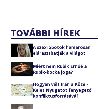
TOVÁBBI HÍREK
A szexrobotok hamarosan
eláraszthatják a világot
Miért nem Rubik Ernőé a
Rubik-kocka joga?
Hogyan vált Irán a Közel-
Kelet Nyugatot fenyegető
konfliktusforrásává?