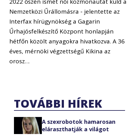
2022 őszén ismét női kozmonautát küld a
Nemzetközi Űrállomásra - jelentette az
Interfax hírügynökség a Gagarin
Űrhajósfelkészítő Központ honlapján
hétfőn közölt anyagokra hivatkozva. A 36
éves, mérnöki végzettségű Kikina az
orosz…
TOVÁBBI HÍREK
A szexrobotok hamarosan
eláraszthatják a világot