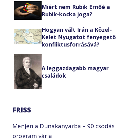
Miért nem Rubik Ernőé a
Rubik-kocka joga?
Hogyan vált Irán a Közel-
Kelet Nyugatot fenyegető
konfliktusforrásává?
A leggazdagabb magyar
családok
FRISS
Menjen a Dunakanyarba – 90 csodás
program várja