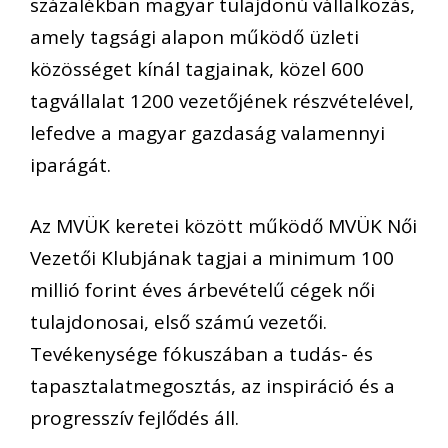
százalékban magyar tulajdonú vállalkozás,
amely tagsági alapon működő üzleti
közösséget kínál tagjainak, közel 600
tagvállalat 1200 vezetőjének részvételével,
lefedve a magyar gazdaság valamennyi
iparágát.
Az MVÜK keretei között működő MVÜK Női
Vezetői Klubjának tagjai a minimum 100
millió forint éves árbevételű cégek női
tulajdonosai, első számú vezetői.
Tevékenysége fókuszában a tudás- és
tapasztalatmegosztás, az inspiráció és a
progresszív fejlődés áll.