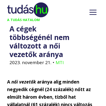
Kilépés
M
a
tartalomba
A TUDÁS HATALOM
A cégek
többségénél nem
változott a női
vezetők aránya
2023. november 21.
•
MTI
A
női vezetők
aránya alig minden
negyedik cégnél (24 százalék) nőtt az
elmúlt három évben, tízből hat
vállalatnál (61 százalék) nincs változás