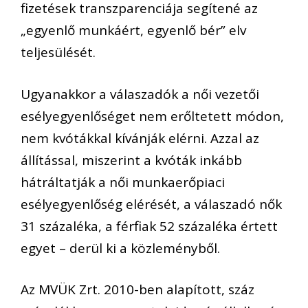
fizetések transzparenciája segítené az
„egyenlő munkáért, egyenlő bér” elv
teljesülését.
Ugyanakkor a válaszadók a női vezetői
esélyegyenlőséget nem erőltetett módon,
nem kvótákkal kívánják elérni. Azzal az
állítással, miszerint a kvóták inkább
hátráltatják a női munkaerőpiaci
esélyegyenlőség elérését, a válaszadó nők
31 százaléka, a férfiak 52 százaléka értett
egyet – derül ki a közleményből.
Az MVÜK Zrt. 2010-ben alapított, száz