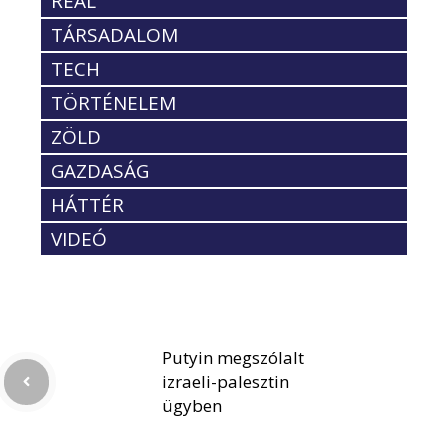
REÁL
TÁRSADALOM
TECH
TÖRTÉNELEM
ZÖLD
GAZDASÁG
HÁTTÉR
VIDEÓ
Putyin megszólalt
izraeli-palesztin
ügyben