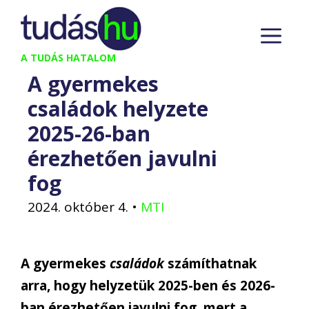
Kilépés
M
a
tartalomba
A TUDÁS HATALOM
A gyermekes
családok helyzete
2025-26-ban
érezhetően javulni
fog
2024. október 4.
•
MTI
A gyermekes
családok
számíthatnak
arra, hogy helyzetük 2025-ben és 2026-
ban érezhetően javulni fog, mert a