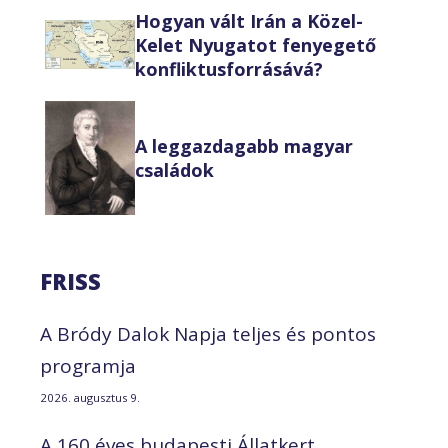
Hogyan vált Irán a Közel-
Kelet Nyugatot fenyegető
konfliktusforrásává?
A leggazdagabb magyar
családok
FRISS
A Bródy Dalok Napja teljes és pontos
programja
2026. augusztus 9.
A 160 éves budapesti Állatkert