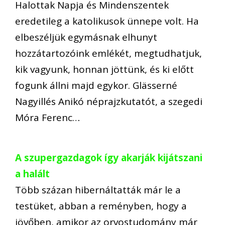
Halottak Napja és Mindenszentek
eredetileg a katolikusok ünnepe volt. Ha
elbeszéljük egymásnak elhunyt
hozzátartozóink emlékét, megtudhatjuk,
kik vagyunk, honnan jöttünk, és ki előtt
fogunk állni majd egykor. Glässerné
Nagyillés Anikó néprajzkutatót, a szegedi
Móra Ferenc…
A szupergazdagok így akarják kijátszani
a halált
Több százan hibernáltatták már le a
testüket, abban a reményben, hogy a
jövőben, amikor az orvostudomány már