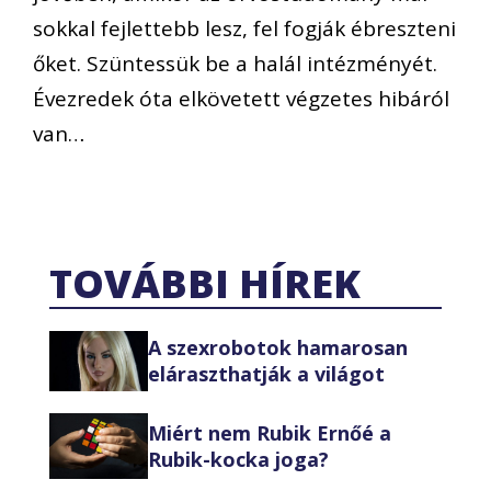
sokkal fejlettebb lesz, fel fogják ébreszteni
őket. Szüntessük be a halál intézményét.
Évezredek óta elkövetett végzetes hibáról
van…
TOVÁBBI HÍREK
A szexrobotok hamarosan
eláraszthatják a világot
Miért nem Rubik Ernőé a
Rubik-kocka joga?