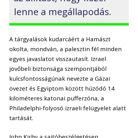
lenne a megállapodás.
A tárgyalások kudarcáért a Hamászt
okolta, mondván, a palesztin fél minden
egyes javaslatot visszautasít. Izrael
jövőbeli biztonsága szempontjából
kulcsfontosságúnak nevezte a Gázai
övezet és Egyiptom között húzódó 14
kilométeres katonai pufferzóna, a
Philadelphi-folyosó izraeli felügyelet alatt
tartását.
John Kirby a sajtóbeszélgetésen