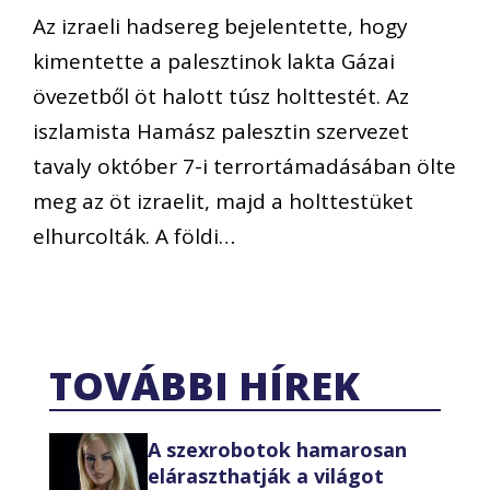
Az izraeli hadsereg bejelentette, hogy
kimentette a palesztinok lakta Gázai
övezetből öt halott túsz holttestét. Az
iszlamista Hamász palesztin szervezet
tavaly október 7-i terrortámadásában ölte
meg az öt izraelit, majd a holttestüket
elhurcolták. A földi…
TOVÁBBI HÍREK
A szexrobotok hamarosan
eláraszthatják a világot