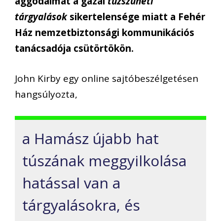
aggodalmát a gázai
tűzszüneti
tárgyalások
sikertelensége miatt a Fehér
Ház nemzetbiztonsági kommunikációs
tanácsadója csütörtökön.
John Kirby egy online sajtóbeszélgetésen
hangsúlyozta,
a Hamász újabb hat
túszának meggyilkolása
hatással van a
tárgyalásokra, és