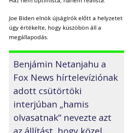
Ház nem optimista, hanem realista.
Joe Biden elnök újságírók előtt a helyzetet
úgy értékelte, hogy küszöbön áll a
megállapodás.
Benjámin Netanjahu a
Fox News hírtelevíziónak
adott csütörtöki
interjúban „hamis
olvasatnak” nevezte azt
az állítást, hogy közel