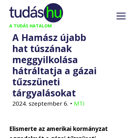
Kilépés
M
a
tartalomba
A TUDÁS HATALOM
A Hamász újabb
hat túszának
meggyilkolása
hátráltatja a gázai
tűzszüneti
tárgyalásokat
2024. szeptember 6.
•
MTI
Elismerte az amerikai kormányzat