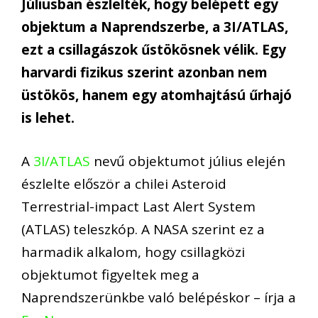
Júliusban észlelték, hogy belépett egy
objektum a Naprendszerbe, a 3I/ATLAS,
ezt a csillagászok űstökösnek vélik. Egy
harvardi fizikus szerint azonban nem
üstökös, hanem egy atomhajtású űrhajó
is lehet.
A
3I/ATLAS
nevű objektumot július elején
észlelte először a chilei Asteroid
Terrestrial-impact Last Alert System
(ATLAS) teleszkóp. A NASA szerint ez a
harmadik alkalom, hogy csillagközi
objektumot figyeltek meg a
Naprendszerünkbe való belépéskor – írja a