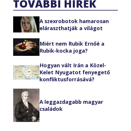
TOVÁBBI HÍREK
A szexrobotok hamarosan
eláraszthatják a világot
Miért nem Rubik Ernőé a
Rubik-kocka joga?
Hogyan vált Irán a Közel-
Kelet Nyugatot fenyegető
konfliktusforrásává?
A leggazdagabb magyar
családok