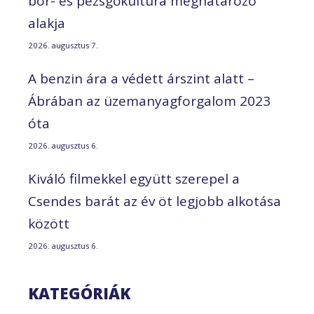
bor- és pezsgőkultúra meghatározó
alakja
2026. augusztus 7.
A benzin ára a védett árszint alatt –
Ábrában az üzemanyagforgalom 2023
óta
2026. augusztus 6.
Kiváló filmekkel együtt szerepel a
Csendes barát az év öt legjobb alkotása
között
2026. augusztus 6.
KATEGÓRIÁK