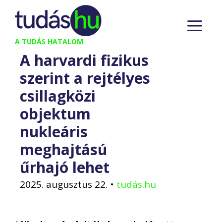
Kilépés
M
a
tartalomba
A TUDÁS HATALOM
A harvardi fizikus
szerint a rejtélyes
csillagközi
objektum
nukleáris
meghajtású
űrhajó lehet
2025. augusztus 22.
•
tudás.hu