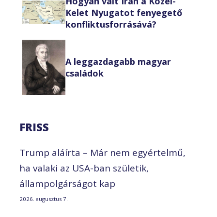
Hogyan vált Irán a Közel-
Kelet Nyugatot fenyegető
konfliktusforrásává?
A leggazdagabb magyar
családok
FRISS
Trump aláírta – Már nem egyértelmű,
ha valaki az USA-ban születik,
állampolgárságot kap
2026. augusztus 7.