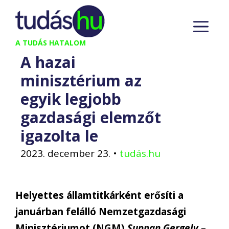
Kilépés
M
a
tartalomba
A TUDÁS HATALOM
A hazai
minisztérium az
egyik legjobb
gazdasági elemzőt
igazolta le
2023. december 23.
•
tudás.hu
Helyettes államtitkárként erősíti a
januárban felálló Nemzetgazdasági
Minisztériumot (NGM)
Suppan Gergely
–