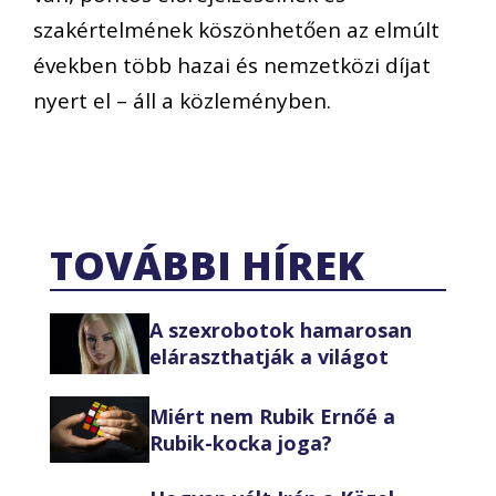
szakértelmének köszönhetően az elmúlt
években több hazai és nemzetközi díjat
nyert el – áll a közleményben.
TOVÁBBI HÍREK
A szexrobotok hamarosan
eláraszthatják a világot
Miért nem Rubik Ernőé a
Rubik-kocka joga?