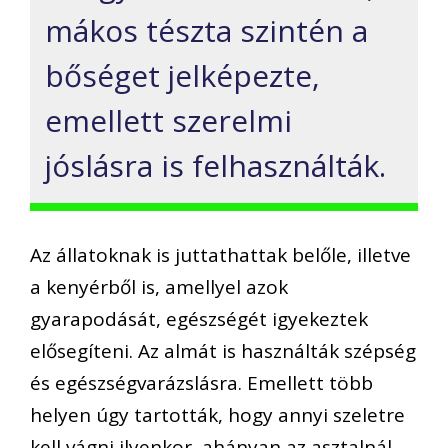
mákos tészta szintén a
bőséget jelképezte,
emellett szerelmi
jóslásra is felhasználták.
Az állatoknak is juttathattak belőle, illetve
a kenyérből is, amellyel azok
gyarapodását, egészségét igyekeztek
elősegíteni. Az almát is használták szépség
és egészségvarázslásra. Emellett több
helyen úgy tartották, hogy annyi szeletre
kell vágni ilyenkor, ahányan az asztalnál