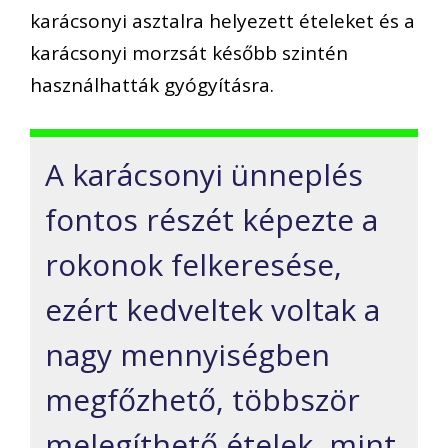
karácso
nyi asztalra helyezett ételeket
és a
karácsonyi morzsát
később szintén
használhatták gyógyításra.
A k
arácsonyi ünneplés
fontos részét képezte a
rokonok felkeresése,
ezért kedveltek voltak a
nagy mennyiségben
megfőzhető, többször
melegíthető ételek, mint