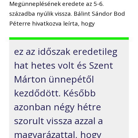
Megünneplésének eredete az 5-6.
századba nyúlik vissza.
Bálint Sándor
Bod
Péterre hivatkozva leírta, hogy
ez az időszak eredetileg
hat hetes volt és Szent
Márton ü
nnepétől
kezdődött. K
ésőbb
azonban négy hétre
szorult vissza azzal a
magyarázattal, hogy