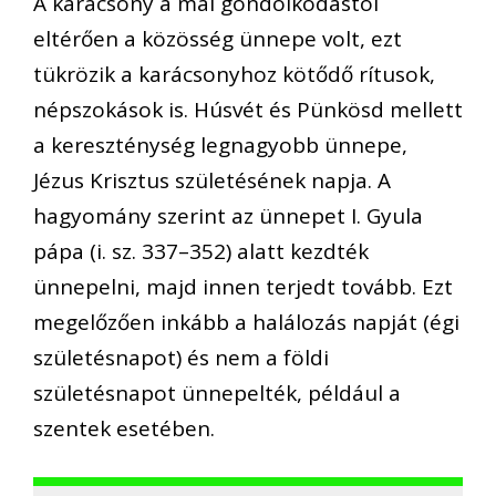
A
karácsony a mai gondolkodástól
eltérően
a közösség
ünnep
e volt, ezt
tükrözik a karácsonyhoz
kötődő rítusok,
népszokások is.
Húsvét és Pünkösd mellett
a kereszténység legnagyobb ünnepe,
Jézus Krisztus születésének napja.
A
hagyomány szerint az ünnepet I. Gyula
pápa (i. sz. 337–352) alatt kezdték
ünnepelni, majd innen terjedt tovább.
Ezt
megelőzően inkább a halálozás napját (égi
születésnapot) és nem a földi
születésnapot ünnepelték, például a
szentek esetében.