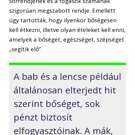
sorrendjének és a fogások számának
szigorúan megszabott
rendje
. Emellett
úgy tartották, hogy
ilyenkor bőségesen
kell étkezni, illetve olyan ételeket kell enni,
amely
ek
a bőséget, egészséget, szépséget
„segítik elő”.
A
bab és a lencse
például
általánosan elterjedt hit
szerint bőséget, sok
pénzt biztosít
elfogyasztóinak
. A mák,