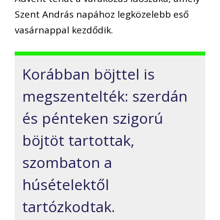
Szent András napához legközelebb eső
vasárnappal kezdődik.
K
orábban böjttel is
megsz
entelté
k: szerdán
és pénteken szigorú
böjtöt tartottak,
szombaton a
húsételektől
tartózkodtak.