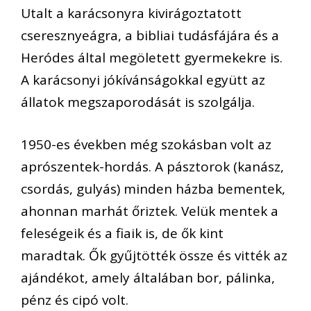
Utalt
a karácsonyra
kivirágoztatott
cseresznyeágra, a bibliai tudásfájára és a
Heródes által megöletett gyermekekre
is.
A
karácsonyi jókívánságokkal együtt az
állatok megszaporodását is szolgálja.
1950-es években még szokásban volt az
aprószentek-hordás. A pásztorok (kanász,
csordás, gulyás) minden házba bementek,
ahon
n
an
marhát őriztek. Velük mentek
a
feleségeik és a
fiaik
is
,
de ők kint
maradtak.
Ők gyűjtötté
k össze és vitték az
ajándékot, amely általában bor, pálinka,
pénz és cipó volt
.