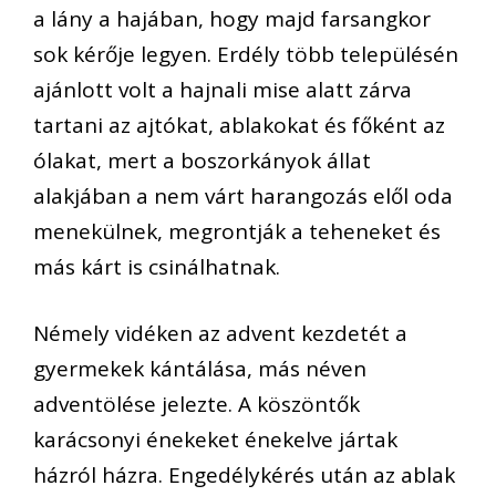
a lány a hajában, hogy majd farsangkor
sok kérője legyen. Erdély több településén
ajánlott volt a hajnali mise alatt zárva
tartani az ajtókat, ablakokat és főként az
ólakat, mert a boszorkányok állat
alakjában a nem várt harangozás elől oda
menekülnek, megrontják a teheneket és
más kárt is csinálhatnak.
Némely vidéken az advent kezdetét
a
gyermekek kántálása
, más néven
adventölése
jelezte.
A köszöntők
karácsonyi énekek
et énekelve jártak
házról házra.
Engedélykérés után az ablak