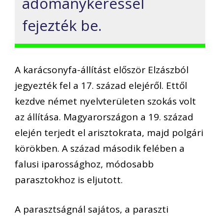
adománykéréssel
fejezték be.
A karácsonyfa-
állítást először E
lzászból
jegyezték fel a 17. század
elejéről
. Ettől
kezdve német nyelvterületen szokás volt
az állítása. Magyarországon a 19. század
elején terjedt el arisztokrata, majd polgári
körökben.
A század második felében a
falusi iparossághoz, módosabb
parasztokhoz is eljutott.
A parasztságnál sajátos, a paraszti