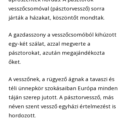
vesszőcsomóval (pásztorvessző) sorra
járták a házakat, köszöntőt mondtak.
A
gazdasszony a vesszőcsomóból kihúzott
egy-két szálat, azzal megverte a
pásztorokat, azután megajándékozta
őket
.
A vesszőnek, a rügyező ágnak a tavaszi és
téli ünnepkör szokásaiban Európa minden
táján szerep jutott.
A pásztorvessző, más
néven szent vessző egyházi ér
telmezést is
hordozott.