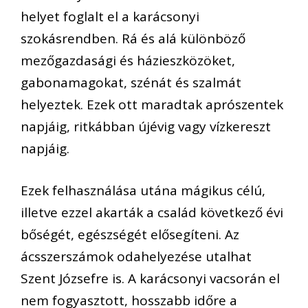
helyet foglalt
el a karácsonyi
szokásrendben. Rá és alá különböző
mezőgazdasági és házieszközöket,
gabonamag
o
kat,
szénát és
szalmát
helyeztek. Ezek ott marad
t
ak aprószentek
napjáig, ritkábban újévig vagy vízkereszt
napjáig.
Ezek felhasználása utána mágikus célú,
illetve ezzel akarták a család következő évi
bőségét, egészségét elősegíteni. Az
ácsszerszámok odahelyezése utalhat
Szent Józsefre is.
A karácsonyi vacsorán el
nem fogyasztott, hosszabb időre a