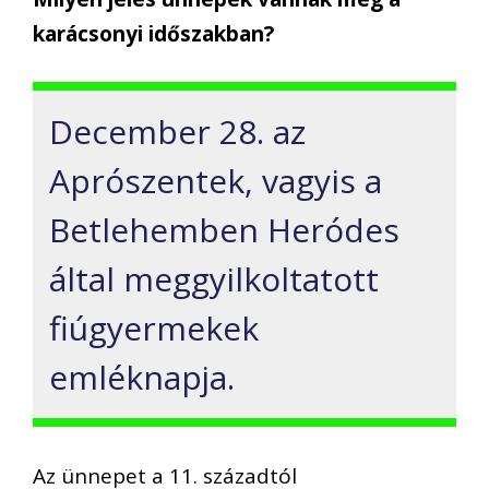
karácsony
i időszakban
?
December 28
.
az
Aprószentek, vagyis a
Betlehemben Heródes
által
meggyilkolt
atott
fiú
gyermekek
emléknapja.
Az ünnepet a 11. századtól