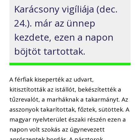
Karácsony
vigíliája (dec.
24.).
már az ünnep
kezdete, ezen a napon
böjtöt tartottak.
A férfiak kiseperték az udvart,
kitisztították az istállót, bekészítették a
tűzrevalót, a marháknak a takarmányt.
Az
asszonyok takarítottak, főztek, sütöttek.
A
magyar nyelvterület északi részén ezen a
napon volt szokás az úgynevezett
aprószentek hordás. A pásztorok