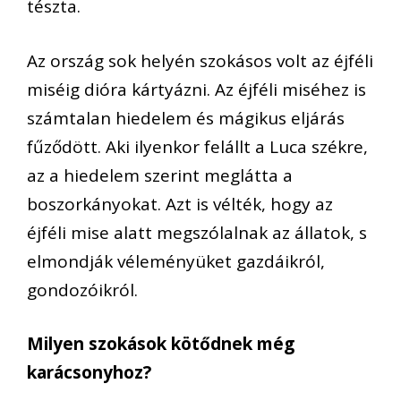
tészta
.
Az ország sok helyén szokásos volt az éjféli
miséig dióra kártyázni. Az éjféli miséhez
is
számtalan hie
delem és mágikus eljárás
fűződött. Aki ilyenkor felállt a Luca székre,
az a
hiedelem szerint meglátta a
boszorkányokat.
Azt is vélték
, hogy az
éjféli mise alatt megszólalnak az állatok, s
elmondják véleményüket gazdáikról,
gondozóikról.
Milyen szokások kötődnek még
k
arácsonyhoz?