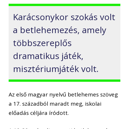
Karácsonykor szokás volt
a betlehemezés, amely
többszereplős
dramatikus játé
k,
misztériumjáték volt.
Az első magyar nyelvű betlehemes szöveg
a 17. századból maradt meg, iskolai
előadás céljára íródott.