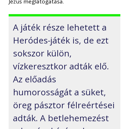
Jézus meglátogatása.
A játék része lehetett a
Heródes-játék is, de ezt
sokszor külön,
vízkeresztkor adták elő.
Az előadás
humorosságát a süket,
öreg pásztor félreértései
adták. A betlehemezést