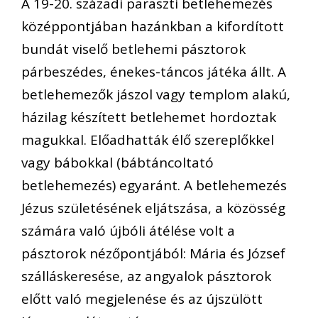
A 19-20. századi
paraszti betlehemezés
középpontjában
hazánkban a kifordított
bundát viselő betlehemi pásztorok
párbeszédes, énekes-táncos játéka áll
t.
A
betlehemezők jászol vagy templom alakú,
házilag készített betlehemet hordoztak
magukkal.
Előadhatták élő szereplőkkel
vagy bábokkal (bábtáncoltató
betlehemezés) egyaránt. A betlehemezés
Jézus születésének eljátszása, a közösség
számára való újbóli átélése
volt a
pásztorok nézőpontjából: Mária és József
szálláskeresés
e
, az angyalok pásztorok
előtt való megjelenése és az újszülött