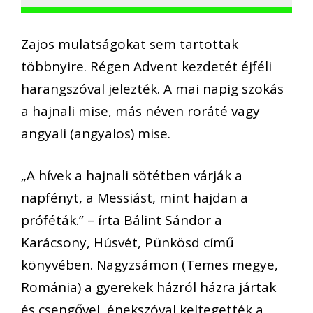
Z
ajos mulatságokat sem tartottak
többnyire.
Régen A
dvent kezdetét éjféli
harangszóval jelezték
. A mai napig
szokás
a hajnali mise, más
néven roráté vagy
angyali
(
angyalos
)
mise.
„
A hívek a hajnali sötétben várják a
napfényt, a Messiást, mint hajdan a
próféták.
” – írta Bálint Sándor a
Karácsony, Húsvét, Pünkösd című
könyvében.
Nagyzsámon
(Temes megye,
Románia) a gyerekek házról házra jártak
és csengővel, énekszóval keltegették a