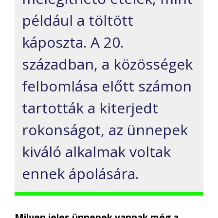
például a töltött
káposzta.
A 20.
században, a közösségek
felbomlása előtt
számon
tartották
a kiterjedt
rokonságot, az ünnepek
kiváló alkalmak voltak
ennek ápolására.
Mi
lyen jeles
ünnepek vannak még
a