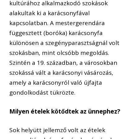
kultúrához alkalmazkodó szokások
alakultak k
i a karácsonyfával
kapcsolatban.
A
mestergerendára
függesztett (boróka) karácsonyfa
különösen a szegényparasztságnál volt
szokásban
,
mint olcsóbb megoldás.
Szintén a 19. században, a városokban
szokássá vált a karácsonyi vásározás,
amely a karácsonyról való újfajta
gondolkodást tükrözte.
Milyen ételek kötődtek az ünnephez?
Sok helyütt jellemző
volt
az ételek