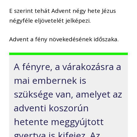
E szerint tehát Advent négy hete Jézus
négyféle eljövetelét jelképezi.
Advent a fény növek
ed
ésének időszaka.
A fényre, a várakozásra a
mai embernek is
szüksége van, amelyet az
adventi koszorún
hetente meggyújtott
gyertya is kifejez. Az