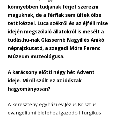
könnyebben tudjanak férjet szerezni
maguknak, de a férfiak sem ültek ölbe
tett kézzel. Luca székről és az éjféli mise
idején megszólaló állatokról is mesélt a
tudás.hu-nak Glässerné Nagyillés Anikó
néprajzkutató, a szegedi Móra Ferenc
Múzeum muzeológusa.
A k
arácsony előtti négy hét Advent
ideje. Miről szól
t
ez az idősza
k
hagyományosan
?
A keresztény egyházi év Jézus Krisztus
evangéliumi életéhez ig
azodó liturgikus