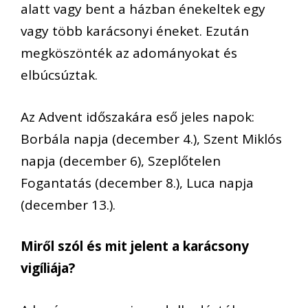
al
att vagy bent a házban énekeltek
egy
vagy több karácsonyi éneket
. Ezután
megköszönték
az adomán
yokat és
elbúcsúztak
.
Az Advent időszakára eső jeles napok:
Borbála napja (december 4.),
Szent Miklós
napja (december 6), Szeplőtelen
Fogantatás (december 8.), Luca napja
(december 13.).
Miről szól és mi
t jelent
a
k
arácsony
vigíliája?