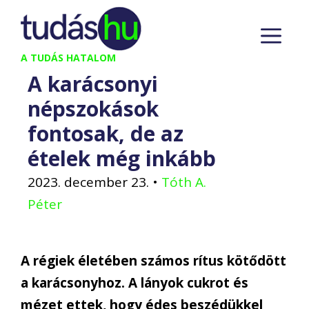
Kilépés
M
a
tartalomba
A TUDÁS HATALOM
A karácsonyi
népszokások
fontosak, de az
ételek még inkább
2023. december 23.
•
Tóth A.
Péter
A régiek életében számos rítus kötődött
a karácsonyhoz. A lányok cukrot és
mézet ettek, hogy édes beszédükkel