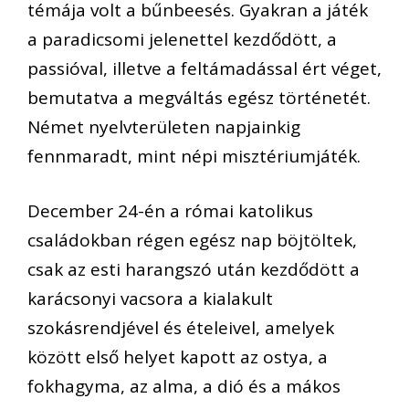
témája volt a bűnbeesés. Gyakran
a
játék
a paradicsomi jelenettel kezdődött, a
passióval, illetve
a feltám
adással ért véget,
bemutatva
a megváltás egész történetét.
Néme
t nyelvterületen napjainkig
fenn
maradt
,
mint népi misztériumjáték
.
December 24-én a római katolikus
családokban régen egész nap böjtöltek,
csak az esti harangszó után
kezdődött a
karácsonyi vacsora a
kialakult
szokásrendjével és ételeivel,
amelyek
között első helyet
kapott az ostya,
a
fokhagyma, az alma, a dió és a mákos