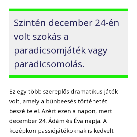
Szintén december 24-én
volt szokás a
paradic
somjáték vagy
paradicsomolás
.
Ez egy több szereplős dramatikus játék
volt, amely a bűnbeesés történetét
beszélte el. Azért ezen a napon, m
ert
december 24
.
Ádám és Éva napj
a.
A
középkori passiójátékoknak is kedvelt