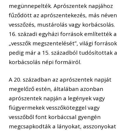
megünnepelték.
Aprószentek napjához
fűződött
az
aprószentekezés
,
más néven
vesszőzés,
mustárolás
vagy
korbácsolás
.
16. századi egyházi források említették
a
„vesszők megszentelését”, világi
források
pedig már a 15. századból tudósítottak
a
korbácsolás népi formáiról.
A 20. században
az aprószentek napját
megelőző estén, általában azonban
aprószentek napján a legények vagy
fiúgyermekek vesszőköteggel vagy
vesszőből font
korbáccsal gyengén
megcsapkodták a lányokat, asszonyokat