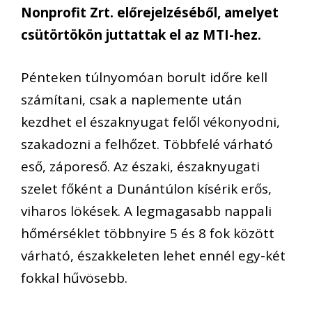
Nonprofit Zrt. előrejelzéséből, amelyet
csütörtökön juttattak el az MTI-hez.
Pénteken túlnyomóan borult időre kell
számítani, csak a naplemente után
kezdhet el északnyugat felől vékonyodni,
szakadozni a felhőzet. Többfelé várható
eső, záporeső. Az északi, északnyugati
szelet főként a Dunántúlon kísérik erős,
viharos lökések. A legmagasabb nappali
hőmérséklet többnyire 5 és 8 fok között
várható, északkeleten lehet ennél egy-két
fokkal hűvösebb.