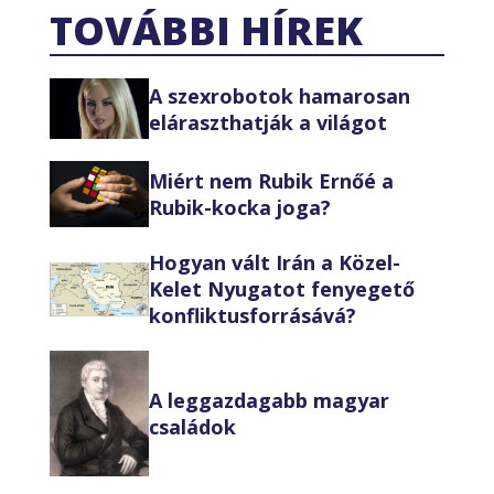
TOVÁBBI HÍREK
A szexrobotok hamarosan
eláraszthatják a világot
Miért nem Rubik Ernőé a
Rubik-kocka joga?
Hogyan vált Irán a Közel-
Kelet Nyugatot fenyegető
konfliktusforrásává?
A leggazdagabb magyar
családok