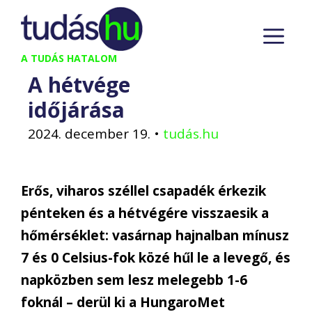
Kilépés
M
a
tartalomba
A TUDÁS HATALOM
A hétvége
időjárása
2024. december 19.
•
tudás.hu
Erős, viharos széllel csapadék érkezik
pénteken és a hétvégére visszaesik a
hőmérséklet: vasárnap hajnalban mínusz
7 és 0 Celsius-fok közé hűl le a levegő, és
napközben sem lesz melegebb 1-6
foknál – derül ki a HungaroMet