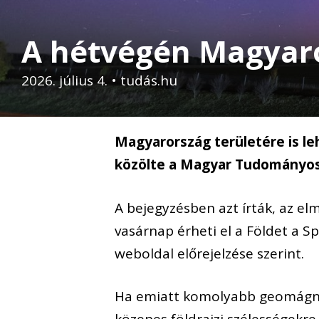
A hétvégén Magyaror
2026. július 4.
•
tudás.hu
Magyarország területére is le
közölte a Magyar Tudományo
A bejegyzésben azt írták, az e
vasárnap érheti el a Földet a
weboldal előrejelzése szerint.
Ha emiatt komolyabb geomágnese