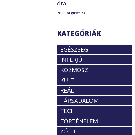
óta
2026. augusztus 6.
KATEGÓRIÁK
EGÉSZSÉG
INTERJÚ
KOZMOSZ
KULT
REÁL
TÁRSADALOM
TECH
TÖRTÉNELEM
ZÖLD