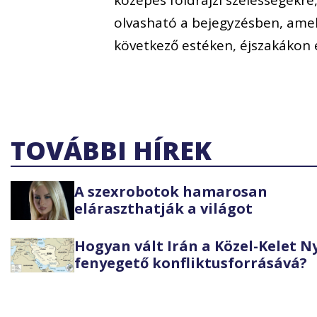
közepes földrajzi szélességekre
olvasható a bejegyzésben, amel
következő estéken, éjszakákon és
TOVÁBBI HÍREK
A szexrobotok hamarosan
eláraszthatják a világot
Hogyan vált Irán a Közel-Kelet 
fenyegető konfliktusforrásává?