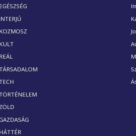
EGÉSZSÉG
I
INTERJÚ
K
KOZMOSZ
J
KULT
A
REÁL
M
TÁRSADALOM
S
TECH
Á
TÖRTÉNELEM
ZÖLD
GAZDASÁG
HÁTTÉR