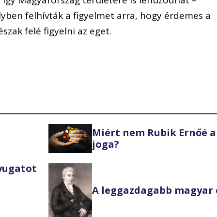
, így Magyarország területére is lehúzódhat –
yben felhívták a figyelmet arra, hogy érdemes a
zak felé figyelni az eget.
Miért nem Rubik Ernőé a
joga?
Nyugatot
A leggazdagabb magyar 