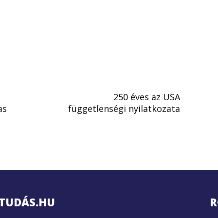
250 éves az USA
as
függetlenségi nyilatkozata
TUDÁS.HU
R