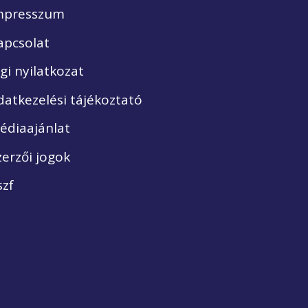
mpresszum
apcsolat
ogi nyilatkozat
datkezelési tájékoztató
édiaajánlat
zerzői jogok
szf