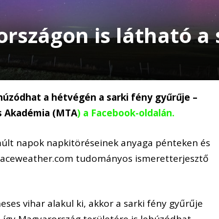
szágon is látható a 
húzódhat a hétvégén a sarki fény gyűrűje –
s Akadémia (MTA
) a Facebook-oldalán.
lmúlt napok napkitöréseinek anyaga pénteken és
 Spaceweather.com tudományos ismeretterjesztő
s vihar alakul ki, akkor a sarki fény gyűrűje