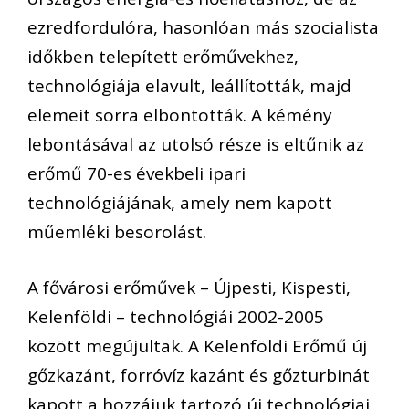
ezredfordulóra, hasonlóan más szocialista
időkben telepített erőművekhez,
technológiája elavult, leállították, majd
elemeit sorra elbontották. A kémény
lebontásával az utolsó része is eltűnik az
erőmű 70-es évekbeli ipari
technológiájának, amely nem kapott
műemléki besorolást.
A fővárosi erőművek – Újpesti, Kispesti,
Kelenföldi – technológiái 2002-2005
között megújultak. A Kelenföldi Erőmű új
gőzkazánt, forróvíz kazánt és gőzturbinát
kapott a hozzájuk tartozó új technológiai