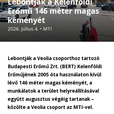
Lebontják a Kelenföldi
Erőmű 146 méter magas
kéményét
2026. július 4.
•
MTI
Lebontják a Veolia csoporthoz tartozó
Budapesti Erőmű Zrt. (BERT) Kelenföldi
Erőműjének 2005 óta használaton kívül
lévő 146 méter magas kéményét, a
munkálatok a terület helyreállításával
együtt augusztus végéig tartanak –
közölte a Veolia csoport az MTI-vel.