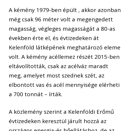
A kémény 1979-ben épült , akkor azonban
még csak 96 méter volt a megengedett
magasság, végleges magasságát a 80-as
években érte el, és évtizedeken át
Kelenföld látképének meghatározó eleme
volt. A kémény acéllemez részét 2015-ben
eltávolították, csak az acélváz maradt
meg, amelyet most szednek szét, az
elbontott vas és acél mennyisége elérheti
a 700 tonnát – írták.
A közlemény szerint a Kelenföldi Erőmű
évtizedeken keresztül járult hozzá az
országos energia-és hőellátáshoz, de az