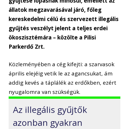
gyűjtése lopásnak minősül, emellett az
állatok megzavarásával járó, főleg
kereskedelmi célú és szervezett illegális
gyűjtés veszélyt jelent a teljes erdei
ökoszisztémára – közölte a Pilisi
Parkerdő Zrt.
Közleményében a cég kifejti: a szarvasok
április elejéig vetik le az agancsukat, ám
addig kevés a táplálék az erdőkben, ezért
nyugalomra van szükségük.
Az illegális gyűjtők
azonban gyakran