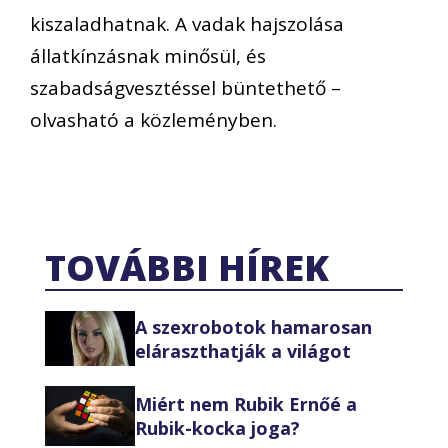
kiszaladhatnak. A vadak hajszolása
állatkínzásnak minősül, és
szabadságvesztéssel büntethető –
olvasható a közleményben.
TOVÁBBI HÍREK
A szexrobotok hamarosan
eláraszthatják a világot
Miért nem Rubik Ernőé a
Rubik-kocka joga?