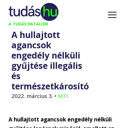
Kilépés
M
a
tartalomba
A TUDÁS HATALOM
A hullajtott
agancsok
engedély nélküli
gyűjtése illegális
és
természetkárosító
2022. március 3.
•
MTI
A hullajtott agancsok engedély nélküli