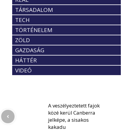
TÁRSADALOM
TECH
TÖRTÉNELEM
ZÖLD
GAZDASÁG
HÁTTÉR
VIDEÓ
A veszélyeztetett fajok
közé kerül Canberra
jelképe, a sisakos
kakadu