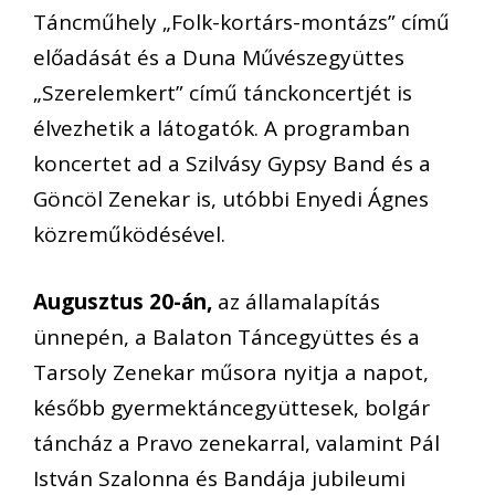
T
á
ncm
ű
hely
„
Folk-kort
á
rs-mont
á
zs
”
c
í
m
ű
el
ő
ad
á
s
á
t
é
s a Duna M
ű
v
é
szegy
ü
ttes
„
Szerelemkert
”
c
í
m
ű
t
á
nckoncertj
é
t is
é
lvezhetik
a l
á
togat
ó
k. A programban
koncertet ad a Szilv
á
sy Gypsy Band
é
s a
G
ö
nc
ö
l Zenekar is, ut
ó
bbi Enyedi
Á
gnes
k
ö
zrem
ű
k
ö
d
é
s
é
vel.
Augusztus 20-
á
n
,
az
á
llamalap
í
t
á
s
ü
nnep
é
n, a Balaton T
á
ncegy
ü
ttes
é
s a
Tarsoly Zenekar m
ű
sora nyitja a napot,
k
é
s
ő
bb gyermekt
á
ncegy
ü
ttesek, bolg
á
r
t
á
nch
á
z a Pravo zenekarral, valamint P
á
l
Istv
á
n Szalonna
é
s Band
á
ja jubileumi