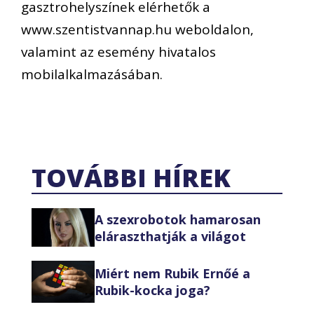
gasztrohelysz
í
nek el
é
rhet
ő
k a
www.szentistvannap.hu
weboldalon,
valamint az esem
é
ny hivatalos
mobilalkalmaz
á
s
á
ban.
TOVÁBBI HÍREK
A szexrobotok hamarosan
eláraszthatják a világot
Miért nem Rubik Ernőé a
Rubik-kocka joga?