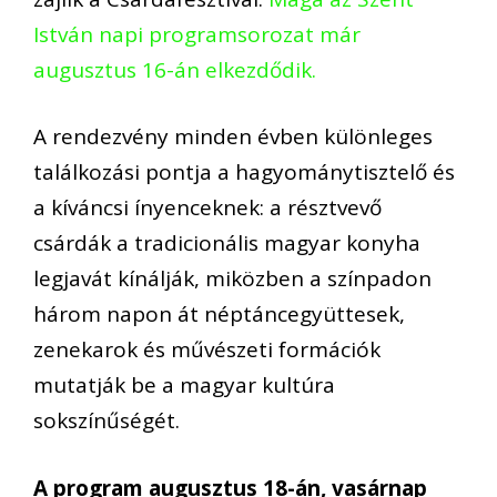
István napi programsorozat már
augusztus 16-án elkezdődik.
A rendezv
é
ny minden
é
vben k
ü
l
ö
nleges
tal
á
lkoz
á
si pontja a hagyom
á
nytisztel
ő é
s
a
k
í
v
á
ncsi
í
nyenceknek: a r
é
sztvev
ő
cs
á
rd
á
k a tradicion
á
lis magyar konyha
legjav
á
t k
í
n
á
lj
á
k, mik
ö
zben a sz
í
npadon
h
á
rom napon
á
t n
é
pt
á
ncegy
ü
ttesek,
zenekarok
é
s m
ű
v
é
szeti form
á
ci
ó
k
mutatj
á
k be a magyar kult
ú
ra
soksz
í
n
ű
s
é
g
é
t.
A
program augusztus 18-
á
n, vas
á
rnap