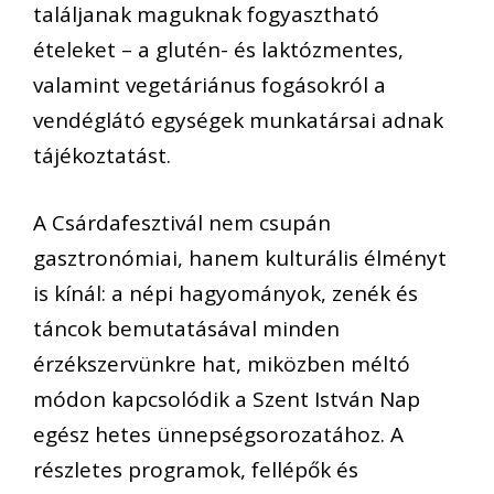
tal
á
ljanak maguknak fogyaszthat
ó
é
teleket
–
a glut
é
n-
é
s lakt
ó
zmentes
,
valamint veget
á
ri
á
nus
fog
á
sokr
ó
l a
vend
é
gl
á
t
ó
egys
é
gek munkat
á
rsai adnak
t
á
j
é
koztat
á
st.
A Cs
á
rdafesztiv
á
l nem csup
á
n
gasztron
ó
miai, hanem kultur
á
lis
é
lm
é
nyt
is k
í
n
á
l: a n
é
pi hagyom
á
nyok, zen
é
k
é
s
t
á
ncok bemutat
á
s
á
val minden
é
rz
é
kszerv
ü
nkre hat, mik
ö
zben m
é
lt
ó
m
ó
don kapcsol
ó
dik a Szent Istv
á
n Nap
eg
é
sz hetes
ü
nneps
é
gsorozat
á
hoz. A
r
é
szletes programok, fell
é
p
ő
k
é
s