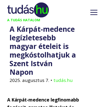
Kilépés
M
a
tartalomba
A TUDÁS HATALOM
A Kárpát-medence
legízletesebb
magyar ételeit is
megkóstolhatjuk a
Szent István
Napon
2025. augusztus 7.
•
tudás.hu
A K
á
rp
á
t-medence legfinomabb