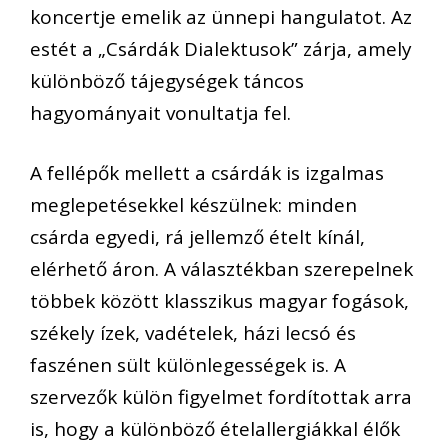
koncertje emelik az
ü
nnepi hangulatot. Az
est
é
t a
„
Cs
á
rd
á
k Dialektusok
”
z
á
rja, amely
k
ü
l
ö
nb
ö
z
ő
t
á
jegys
é
gek t
á
ncos
hagyom
á
nyait vonultatja fel.
A fell
é
p
ő
k mellett a cs
á
rd
á
k is izgalmas
meglepet
é
sekkel k
é
sz
ü
lnek: minden
cs
á
rda egyedi, r
á
jellemz
ő é
telt k
í
n
á
l,
el
é
rhet
ő á
ron. A v
á
laszt
é
kban szerepelnek
t
ö
bbek k
ö
z
ö
tt klasszikus magyar fog
á
sok,
sz
é
kely
í
zek, vad
é
telek, h
á
zi lecs
ó é
s
fasz
é
nen s
ü
lt k
ü
l
ö
nlegess
é
gek
is
. A
szervez
ő
k k
ü
l
ö
n figyelmet ford
í
tottak arra
is, hogy a k
ü
l
ö
nb
ö
z
ő é
telallergi
á
kkal
é
l
ő
k