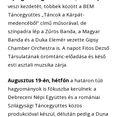
veszi kezdet
é
t, t
ö
bbek k
ö
z
ö
tt a BEM
T
á
ncegy
ü
ttes
„
T
á
ncok a K
á
rp
á
t-
medenc
é
b
ő
l
”
c
í
m
ű
m
ű
sor
á
val, de
sz
í
npadra l
é
p a Z
ű
r
ö
s Banda, a Magyar
Banda
é
s a Duka Elem
é
r vezette Gipsy
Chamber Orchestra is. A napot Fitos Dezs
ő
T
á
rsulat
á
nak
ö
r
ö
mt
á
nc-el
ő
ad
á
sa
é
s k
é
s
ő
esti asztali muzsika z
á
rja.
Augusztus 19-
é
n
, h
é
tf
ő
n
a hat
á
ron t
ú
li
hagyom
á
nyok is f
ó
kuszba ker
ü
lnek: a
Debreceni N
é
pi Egy
ü
ttes
é
s a rom
á
niai
Szil
á
gys
á
gi T
á
ncegy
ü
ttes k
ö
z
ö
s
produkci
ó
val k
é
sz
ü
l, d
é
lut
á
n pedig a Duna