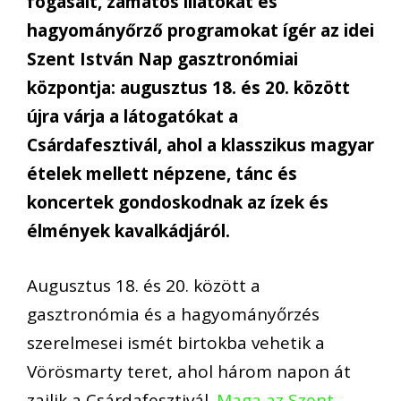
fog
á
sait, zamatos illatokat
é
s
hagyom
á
ny
ő
rz
ő
programokat
í
g
é
r az idei
Szent Istv
á
n Nap gasztron
ó
miai
k
ö
zpontja: augusztus 18.
é
s 20. k
ö
z
ö
tt
ú
jra v
á
rja a l
á
togat
ó
kat a
Cs
á
rdafesztiv
á
l, ahol a klasszikus magyar
é
telek mellett n
é
pzene, t
á
nc
é
s
koncertek gondoskodnak az
í
zek
é
s
é
lm
é
nyek kavalk
á
dj
á
r
ó
l.
Augusztus 18.
é
s 20. k
ö
z
ö
tt a
gasztron
ó
mia
é
s a hagyom
á
ny
ő
rz
é
s
szerelmesei ism
é
t birtokba vehetik a
V
ö
r
ö
smarty teret, ahol h
á
rom napon
á
t
zajlik a Cs
á
rdafesztiv
á
l.
Maga az Szent