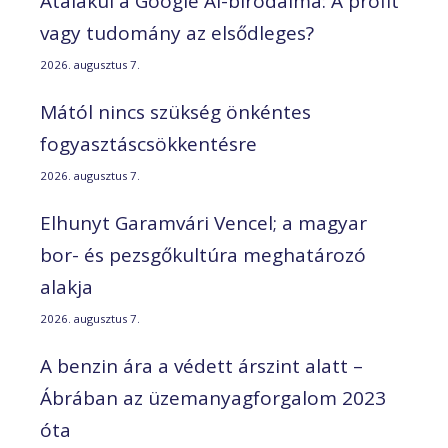
Átalakul a Google AI-birodalma: A profit
vagy tudomány az elsődleges?
2026. augusztus 7.
Mától nincs szükség önkéntes
fogyasztáscsökkentésre
2026. augusztus 7.
Elhunyt Garamvári Vencel; a magyar
bor- és pezsgőkultúra meghatározó
alakja
2026. augusztus 7.
A benzin ára a védett árszint alatt –
Ábrában az üzemanyagforgalom 2023
óta