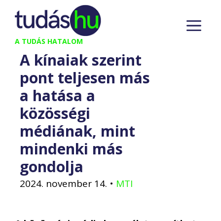
Kilépés
M
a
tartalomba
A TUDÁS HATALOM
A kínaiak szerint
pont teljesen más
a hatása a
közösségi
médiának, mint
mindenki más
gondolja
2024. november 14.
•
MTI