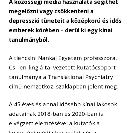
A közösségi média használata segíthet
megelőzni vagy csökkenteni a
depresszió tüneteit a középkorú és idős
emberek körében – derül ki egy kínai
tanulmányból.
A tiencsini Nankaj Egyetem professzora,
Csi Jen-ling által vezetett kutatócsoport
tanulmánya a Translational Psychiatry
című nemzetközi szaklapban jelent meg.
A 45 éves és annál idősebb kínai lakosok
adatainak 2018-ban és 2020-ban is
elvégzett elemzésével a kutatók a
közösségi média használata és a