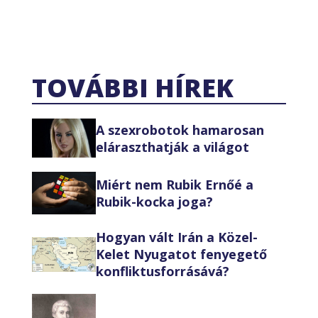
TOVÁBBI HÍREK
A szexrobotok hamarosan
eláraszthatják a világot
Miért nem Rubik Ernőé a
Rubik-kocka joga?
Hogyan vált Irán a Közel-
Kelet Nyugatot fenyegető
konfliktusforrásává?