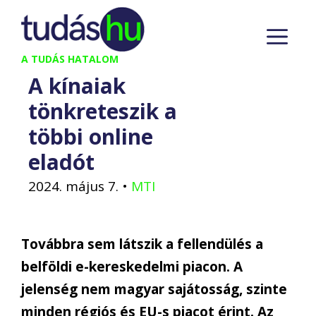
Kilépés
M
a
tartalomba
A TUDÁS HATALOM
A kínaiak
tönkreteszik a
többi online
eladót
2024. május 7.
•
MTI
Továbbra sem látszik a fellendülés a
belföldi e-kereskedelmi piacon. A
jelenség nem magyar sajátosság, szinte
minden régiós és EU-s piacot érint. Az