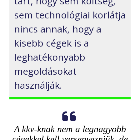
tart, hogy sem költség,
sem technológiai korlátja
nincs annak, hogy a
kisebb cégek is a
leghatékonyabb
megoldásokat
használják.
A kkv-knak nem a legnagyobb
cégekkel kell versenyezniük, de