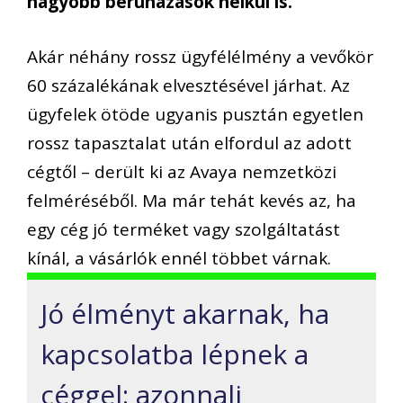
nagyobb beruházások nélkül is.
Akár néhány rossz ügyfélélmény a vevőkör
60 százalékának elvesztésével járhat. Az
ügyfelek ötöde ugyanis pusztán egyetlen
rossz tapasztalat után elfordul az adott
cégtől – derült ki az Avaya nemzetközi
felméréséből. Ma már tehát kevés az, ha
egy cég jó terméket vagy szolgáltatást
kínál, a vásárlók ennél többet várnak.
Jó élményt akarnak, ha
kapcsolatba lépnek a
céggel: azonnali