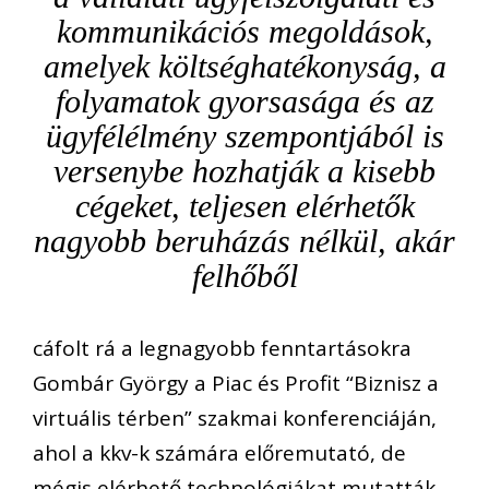
kommunikációs megoldások,
amelyek költséghatékonyság, a
folyamatok gyorsasága és az
ügyfélélmény szempontjából is
versenybe hozhatják a kisebb
cégeket, teljesen elérhetők
nagyobb beruházás nélkül, akár
felhőből
cáfolt rá a legnagyobb fenntartásokra
Gombár György a Piac és Profit “Biznisz a
virtuális térben” szakmai konferenciáján,
ahol a kkv-k számára előremutató, de
mégis elérhető technológiákat mutatták