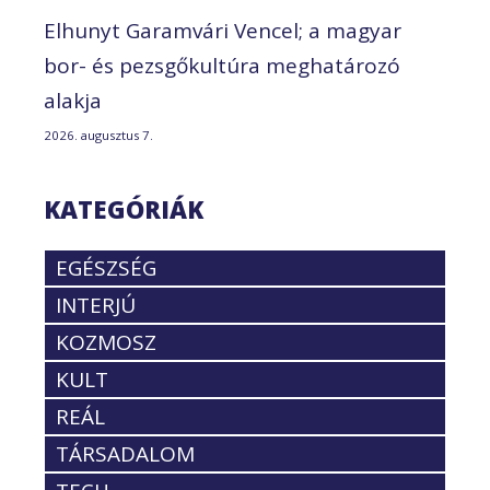
Elhunyt Garamvári Vencel; a magyar
bor- és pezsgőkultúra meghatározó
alakja
2026. augusztus 7.
KATEGÓRIÁK
EGÉSZSÉG
INTERJÚ
KOZMOSZ
KULT
REÁL
TÁRSADALOM