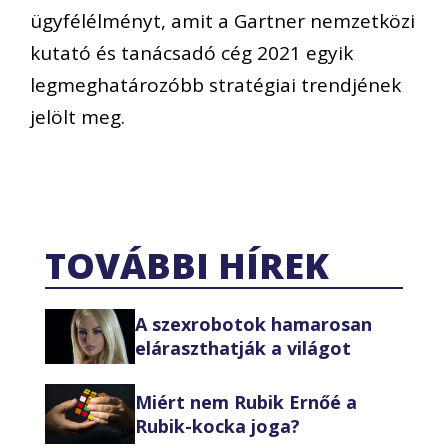
ügyfélélményt, amit a Gartner nemzetközi
kutató és tanácsadó cég 2021 egyik
legmeghatározóbb stratégiai trendjének
jelölt meg.
TOVÁBBI HÍREK
A szexrobotok hamarosan
eláraszthatják a világot
Miért nem Rubik Ernőé a
Rubik-kocka joga?