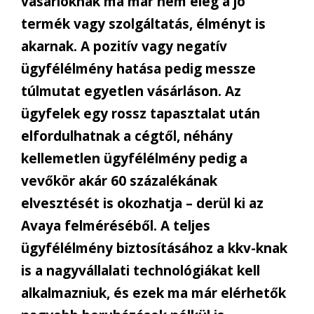
vásárlóknak ma már nem elég a jó
termék vagy szolgáltatás, élményt is
akarnak. A pozitív vagy negatív
ügyfélélmény hatása pedig messze
túlmutat egyetlen vásárláson. Az
ügyfelek egy rossz tapasztalat után
elfordulhatnak a cégtől, néhány
kellemetlen ügyfélélmény pedig a
vevőkör akár 60 százalékának
elvesztését is okozhatja – derül ki az
Avaya felméréséből. A teljes
ügyfélélmény biztosításához a kkv-knak
is a nagyvállalati technológiákat kell
alkalmazniuk, és ezek ma már elérhetők