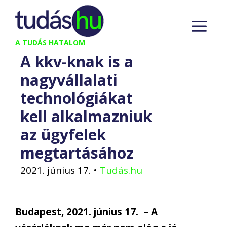
Kilépés
M
a
tartalomba
A TUDÁS HATALOM
A kkv-knak is a
nagyvállalati
technológiákat
kell alkalmazniuk
az ügyfelek
megtartásához
2021. június 17.
•
Tudás.hu
Budapest, 2021. június 17. – A