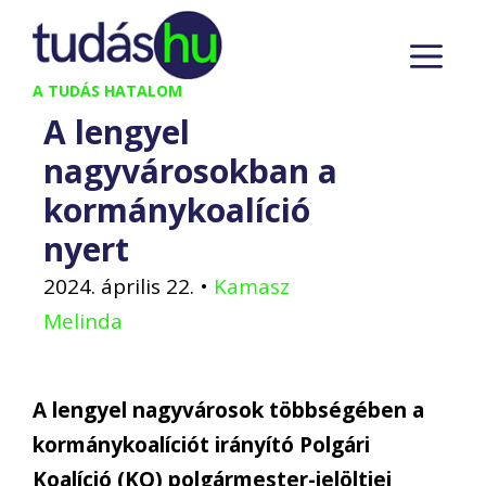
Kilépés
M
a
tartalomba
A TUDÁS HATALOM
A lengyel
nagyvárosokban a
kormánykoalíció
nyert
2024. április 22.
•
Kamasz
Melinda
A lengyel nagyvárosok többségében a
kormánykoalíciót irányító Polgári
Koalíció (KO) polgármester-jelöltjei