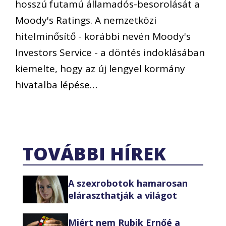
hosszú futamú államadós-besorolását a
Moody's Ratings. A nemzetközi
hitelminősítő - korábbi nevén Moody's
Investors Service - a döntés indoklásában
kiemelte, hogy az új lengyel kormány
hivatalba lépése…
TOVÁBBI HÍREK
A szexrobotok hamarosan
eláraszthatják a világot
Miért nem Rubik Ernőé a