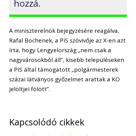
hozzá.
A miniszterelnök bejegyzésére reagálva,
Rafal Bochenek, a PiS szóvivője az X-en azt
írta, hogy Lengyelország „nem csak a
nagyvárosokból áll”, kisebb településeken
a PiS által támogatott „polgármesterek
százai látványos győzelmet arattak a KO
jelöltjei fölött”.
Kapcsolódó cikkek