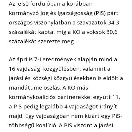
Az első fordulóban a korábban
kormányzó Jog és Igazságosság (PiS) párt
országos viszonylatban a szavazatok 34,3
százalékát kapta, míg a KO a voksok 30,6
százalékát szerezte meg.
Az április 7-i eredmények alapján mind a
16 vajdasági közgyűlésben, valamint a
járási és községi közgyűlésekben is eldőlt a
mandátumeloszlás. A KO más
kormánykoalíciós partnerekkel együtt 11,
a PiS pedig legalább 4 vajdaságot irányít
majd. Egy vajdaságban nem kizárt egy PiS-
többségű koalíció. A PiS viszont a járási