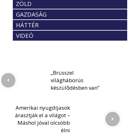
ZÖLD
GAZDASÁG
HÁTTÉR
VIDEÓ
„Brüsszel
világháborús
készülődésben van”
Amerikai nyugdíjasok
árasztják el a világot –
Máshol jóval olcsóbb
élni