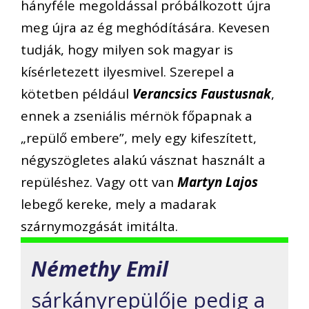
hányféle megoldással próbálkozott újra
meg újra az ég meghódítására. Kevesen
tudják, hogy milyen sok magyar is
kísérletezett ilyesmivel. Szerepel a
kötetben például
Verancsics Faustusnak
,
ennek a zseniális mérnök főpapnak a
„repülő embere”, mely egy kifeszített,
négyszögletes alakú vásznat használt a
repüléshez. Vagy ott van
Martyn Lajos
lebegő kereke, mely a madarak
szárnymozgását imitálta.
Némethy Emil
sárkányrepülője pedig a