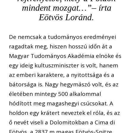
mindent mozgat…”
– írta
Eötvös Loránd.
De nemcsak a tudományos eredményei
ragadtak meg, hiszen hosszú időn át a
Magyar Tudományos Akadémia elnöke és
egy ideig kultuszminiszter is volt, hanem
az emberi karaktere, a nyitottsága és a
bátorsága is. Nagy hegymászó volt, és az
életében mintegy 500 alkalommal
hódított meg magashegyi csúcsokat. A
holdon egy krátert neveztek el róla, és az
ő nevét viseli a Dolomitokban a Cima di
Eötvös, a 2837 m magas Eötvös-Spitze.