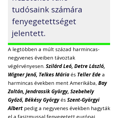
tudósaink számára
fenyegetettséget
jelentett.
A legtöbben a múlt század harmincas-
negyvenes éveiben távoztak
végérvényesen.
Szilárd Leó, Detre László,
Wigner Jenő, Telkes Mária
és
Teller Ede
a
harmincas években ment Amerikába,
Bay
Zoltán, Jendrassik György, Szebehely
Győző, Békésy György
és
Szent-Györgyi
Albert
pedig a negyvenes években hagyták
el a fasizmussal fenyegetett európai