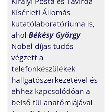
Királyi Posta és Távírda
Kísérleti Állomás
kutatólaboratóriuma is,
ahol
Békésy György
Nobel-díjas tudós
végzett a
telefonkészülékek
hallgatószerkezetével és
ehhez kapcsolódóan a
belső fül anatómiájával