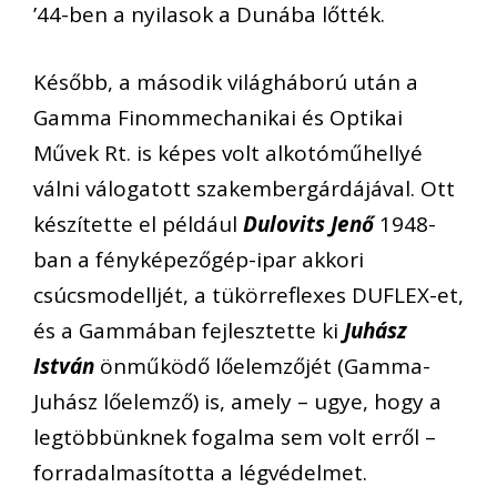
’44-ben a nyilasok a Dunába lőtték.
Később, a második világháború után a
Gamma Finommechanikai és Optikai
Művek Rt. is képes volt alkotóműhellyé
válni válogatott szakembergárdájával. Ott
készítette el például
Dulovits Jenő
1948-
ban a fényképezőgép-ipar akkori
csúcsmodelljét, a tükörreflexes DUFLEX-et,
és a Gammában fejlesztette ki
Juhász
István
önműködő lőelemzőjét (Gamma-
Juhász lőelemző) is, amely – ugye, hogy a
legtöbbünknek fogalma sem volt erről –
forradalmasította a légvédelmet.