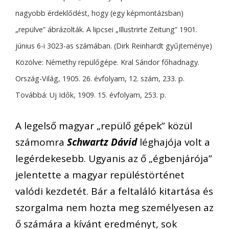
nagyobb érdeklődést, hogy (egy képmontázsban)
„repülve” ábrázolták. A lipcsei „Illustrirte Zeitung” 1901.
június 6-i 3023-as számában. (Dirk Reinhardt gyűjteménye)
Közölve: Némethy repülőgépe. Kral Sándor főhadnagy.
Ország-Világ, 1905. 26. évfolyam, 12. szám, 233. p.
Továbbá: Uj Idők, 1909. 15. évfolyam, 253. p.
A legelső magyar „repülő gépek” közül
számomra
Schwartz Dávid
léghajója volt a
legérdekesebb. Ugyanis az ő „égbenjárója”
jelentette a magyar repüléstörténet
valódi kezdetét. Bár a feltaláló kitartása és
szorgalma nem hozta meg személyesen az
ő számára a kívánt eredményt, sok