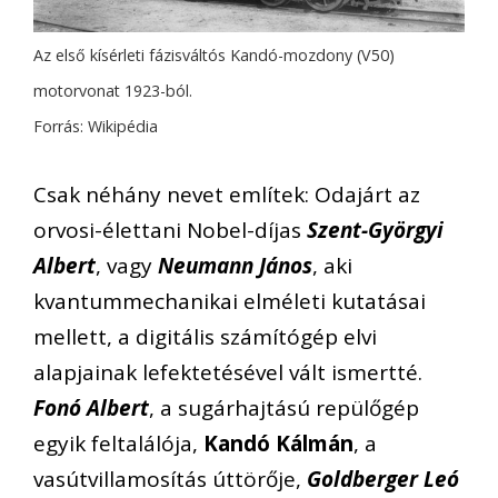
Az első kísérleti fázisváltós Kandó-mozdony (V50)
motorvonat 1923-ból.
Forrás: Wikipédia
Csak néhány nevet említek: Odajárt az
orvosi-élettani Nobel-díjas
Szent-Györgyi
Albert
, vagy
Neumann János
, aki
kvantummechanikai elméleti kutatásai
mellett, a digitális számítógép elvi
alapjainak lefektetésével vált ismertté.
Fonó Albert
, a sugárhajtású repülőgép
egyik feltalálója,
Kandó Kálmán
, a
vasútvillamosítás úttörője,
Goldberger Leó