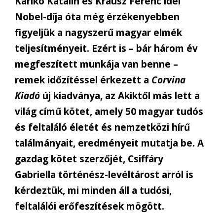
Karikó Katalin és Krausz Ferenc idei
Nobel-díja óta még érzékenyebben
figyeljük a nagyszerű magyar elmék
teljesítményeit. Ezért is – bár három év
megfeszített munkája van benne –
remek időzítéssel érkezett a
Corvina
Kiadó
új kiadványa, az Akiktől más lett a
világ című kötet, amely 50 magyar tudós
és feltaláló életét és nemzetközi hírű
találmányait, eredményeit mutatja be. A
gazdag kötet szerzőjét, Csiffáry
Gabriella történész-levéltárost arról is
kérdeztük, mi minden áll a tudósi,
feltalálói erőfeszítések mögött.