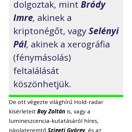
dolgoztak, mint
Bródy
Imre
,
akinek a
kriptonégőt, vagy
Selényi
Pál
,
akinek a xerográfia
(fénymásolás)
feltalálását
köszönhetjük.
De ott végezte világhírű Hold-radar
kísérleteit
Bay Zoltán
is, vagy a
lumineszcencia-kutatásáról híres,
iskolateremtő
Szigeti György
, és az