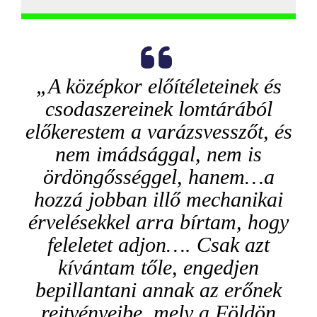
„A középkor előítéleteinek és
csodaszereinek lomtárából
előkerestem a varázsvesszőt, és
nem imádsággal, nem is
ördöngősséggel, hanem…a
hozzá jobban illő mechanikai
érvelésekkel arra bírtam, hogy
feleletet adjon…. Csak azt
kívántam tőle, engedjen
bepillantani annak az erőnek
rejtvényeibe, mely a Földön