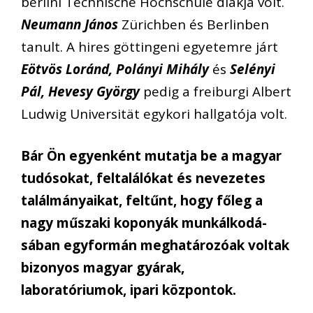
berlini Technische Hochschule diákja volt.
Neumann János
Zürichben és Berlinben
tanult. A hires göttingeni egyetemre járt
Eötvös Loránd, Polányi Mihály
és
Selényi
Pál, Hevesy György
pedig a freiburgi Albert
Ludwig Universität egykori hallgatója volt.
Bár Ön egyenként mutatja be a magyar
tudósokat, feltalálókat és nevezetes
találmányaikat, feltűnt, hogy főleg a
nagy műszaki koponyák munkálkodá-
sában egyformán
meghatározóak voltak
bizonyos magyar gyárak,
laboratóriumok, ipari központok.