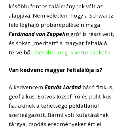
későbbi fontos találmánynak vált az
alapjává. Nem véletlen, hogy a Schwartz-
féle léghajó próbarepülésein maga
Ferdinand von Zeppelin
gróf is részt vett,
és sokat „merített” a magyar feltaláló
terveiből.
(később meg is vette azokat.)
Van kedvenc magyar feltalálója is?
A kedvencem
Eötvös Loránd
báró fizikus,
geofizikus, Eötvös József író és politikus
fia, akinek a tehetsége példátlanul
szerteágazott. Bármi volt kutatásának
tárgya, csodás eredményeket ért el.