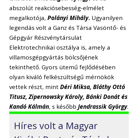
abszolút reakciósebesség-elmélet
megalkotója,
Polányi Mihály
.
Ugyanilyen
legendás volt a Ganz és Társa Vasöntő- és
Gépgyár Részvénytársulat
Elektrotechnikai osztálya is, amely a
villamosgépgyártás bölcsőjének
tekinthető. Gyors ütemű fejlődésében
olyan kiváló felkészültségű mérnökök
vettek részt, mint
Déri Miksa, Bláthy Ottó
Titusz, Zipernowsky Károly, Bánki Donát és
Kandó Kálmán
, s később
Jendrassik György
.
Híres volt a Magyar