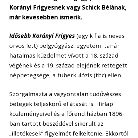
Korányi Frigyesnek vagy Schick Bélának,
már kevesebben ismerik.
Idősebb Korányi Frigyes
(egyik fia is neves
orvos lett) belgyógyász, egyetemi tanár
hatalmas küzdelmet vívott a 18. század
végének és a 19. század elejének rettegett
népbetegsége, a tuberkulózis (tbc) ellen.
Szorgalmazta a vagyontalan tüdővészes
betegek teljeskörű ellátását is. Hírlapi
közleményeivel és a főrendiházban 1896-
ban tartott beszédével sikerült az
„illetékesek” figyelmét felkeltenie. Ekkortól