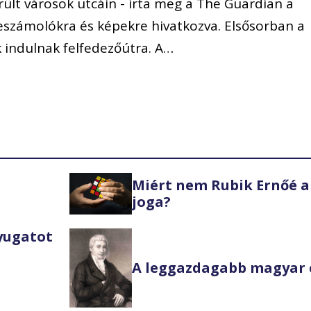
rült városok utcáin - írta meg a The Guardian a
számolókra és képekre hivatkozva. Elsősorban a
 indulnak felfedezőútra. A…
Miért nem Rubik Ernőé a
joga?
Nyugatot
A leggazdagabb magyar 