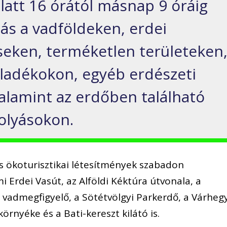
alatt 16 órától másnap 9 óráig
tás a vadföldeken, erdei
éseken, terméketlen területeken
iladékokon, egyéb erdészeti
alamint az erdőben található
folyásokon.
es ökoturisztikai létesítmények szabadon
i Erdei Vasút, az Alföldi Kéktúra útvonala, a
 vadmegfigyelő, a Sötétvölgyi Parkerdő, a Várheg
környéke és a Bati-kereszt kilátó is.