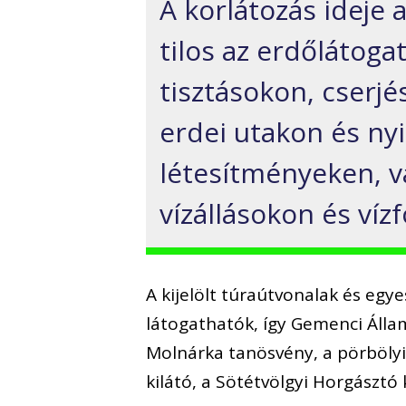
A korlátozás ideje 
tilos az erdőlátoga
tisztásokon, cserj
erdei utakon és ny
létesítményeken, v
vízállásokon és víz
A kijelölt túraútvonalak és egy
látogathatók, így Gemenci Állam
Molnárka tanösvény, a pörbölyi
kilátó, a Sötétvölgyi Horgásztó 