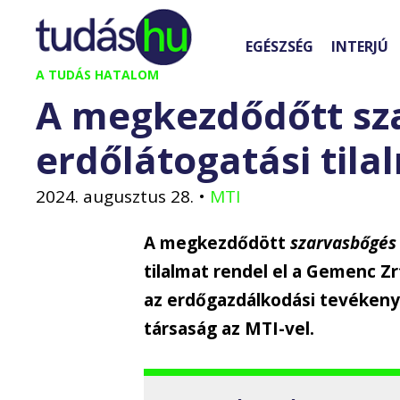
Kilépés
a
EGÉSZSÉG
INTERJÚ
tartalomba
A TUDÁS HATALOM
A megkezdődőtt sza
erdőlátogatási tila
2024. augusztus 28.
•
MTI
A megkezdődött
szarvasbőgés
tilalmat rendel el a Gemenc Z
az erdőgazdálkodási tevékenys
társaság az MTI-vel.