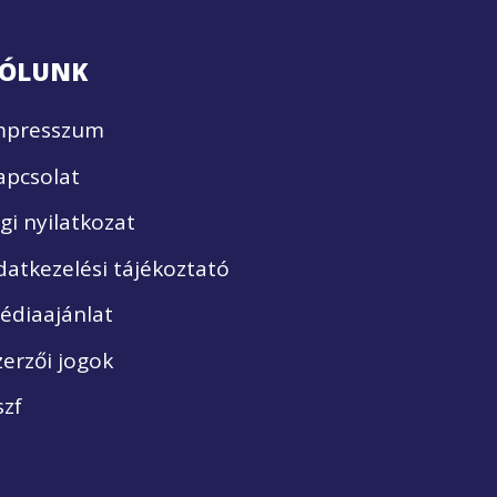
ÓLUNK
mpresszum
apcsolat
ogi nyilatkozat
datkezelési tájékoztató
édiaajánlat
zerzői jogok
szf