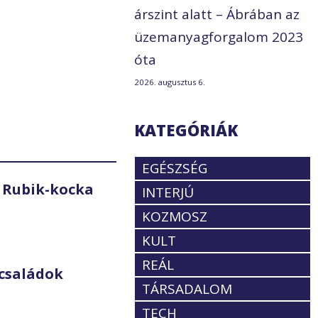
árszint alatt – Ábrában az
üzemanyagforgalom 2023
óta
2026. augusztus 6.
KATEGÓRIÁK
EGÉSZSÉG
 Rubik-kocka
INTERJÚ
KOZMOSZ
KULT
REÁL
családok
TÁRSADALOM
TECH