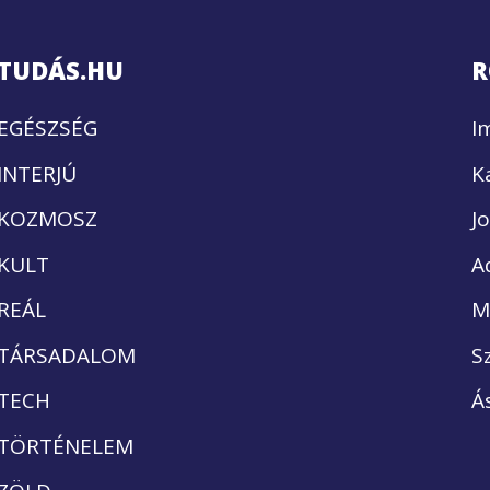
TUDÁS.HU
R
EGÉSZSÉG
I
INTERJÚ
K
KOZMOSZ
J
KULT
A
REÁL
M
TÁRSADALOM
S
TECH
Á
TÖRTÉNELEM