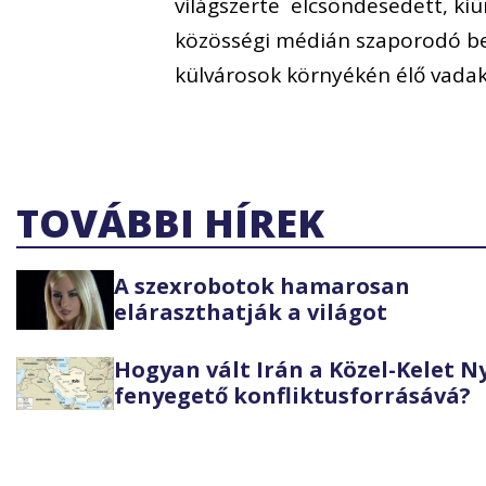
világszerte elcsöndesedett, kiü
közösségi médián szaporodó be
külvárosok környékén élő vadak
TOVÁBBI HÍREK
A szexrobotok hamarosan
eláraszthatják a világot
Hogyan vált Irán a Közel-Kelet 
fenyegető konfliktusforrásává?