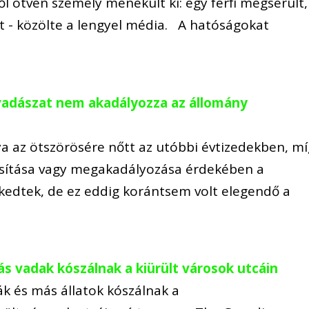
l ötven személy menekült ki: egy férfi megsérült,
nst - közölte a lengyel média. A hatóságokat
vadászat nem akadályozza az állomány
 az ötszörösére nőtt az utóbbi évtizedekben, mí
sítása vagy megakadályozása érdekében a
kedtek, de ez eddig korántsem volt elegendő a
 vadak kószálnak a kiürült városok utcáin
k és más állatok kószálnak a