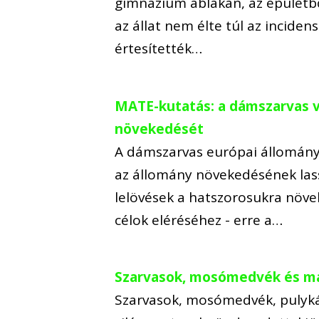
gimnázium ablakán, az épületbő
az állat nem élte túl az incide
értesítették…
MATE-kutatás: a dámszarvas 
növekedését
A dámszarvas európai állománya
az állomány növekedésének las
lelövések a hatszorosukra növe
célok eléréséhez - erre a…
Szarvasok, mosómedvék és más
Szarvasok, mosómedvék, pulyká