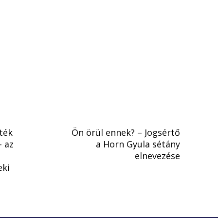
tték
Ön örül ennek? – Jogsértő
– az
a Horn Gyula sétány
elnevezése
eki