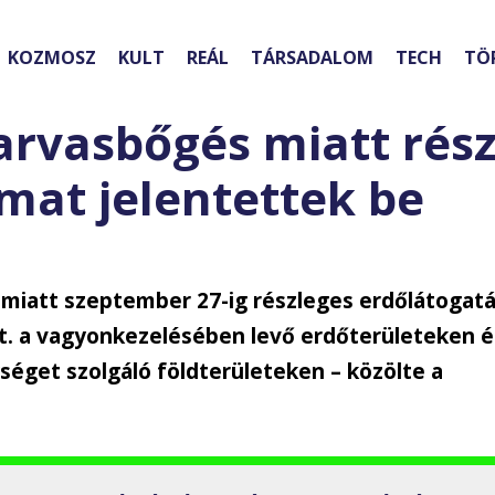
KOZMOSZ
KULT
REÁL
TÁRSADALOM
TECH
TÖ
rvasbőgés miatt rész
lmat jelentettek be
miatt szeptember 27-ig részleges erdőlátogatá
rt. a vagyonkezelésében levő erdőterületeken é
éget szolgáló földterületeken – közölte a