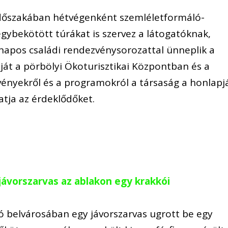
időszakában hétvégenként szemléletformáló-
gybekötött túrákat is szervez a látogatóknak,
napos családi rendezvénysorozattal ünneplik a
ját a pörbölyi Ökoturisztikai Központban és a
vényekről és a programokról a társaság a honlapj
atja az érdeklődőket.
jávorszarvas az ablakon egy krakkói
kó belvárosában egy jávorszarvas ugrott be egy