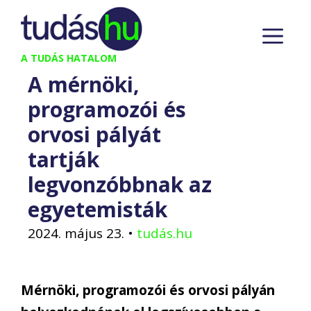
Kilépés
M
a
tartalomba
A TUDÁS HATALOM
A mérnöki,
programozói és
orvosi pályát
tartják
legvonzóbbnak az
egyetemisták
2024. május 23.
•
tudás.hu
Mérnöki, programozói és orvosi pályán