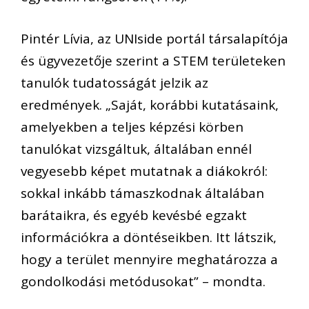
Pintér Lívia, az UNIside
portál
társalapítója
és ügyvezetője szerint a STEM területeken
tanulók tudatosságát jelzi
k az
eredmények
. „
Saját,
k
orábbi kutatásaink,
amelyekben a teljes képzési körben
tanulókat vizsgáltuk, általában ennél
vegyesebb képet mutatnak a diákokról:
sokkal inkább támaszkodnak általában
barátaikra, és egyéb kevésbé egzakt
információkra a döntéseikben. Itt látszik,
hogy a terület mennyire meghatározza a
gondolkodási metódusokat” – mondta.