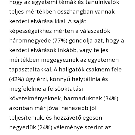
hogy az egyetemi témák és tanulnivalók
teljes mértékben összhangban vannak
kezdeti elvárásai
kkal
.
A saját
képességeikhez mérten a válaszadók
háromnegyede (
77
%)
gondolja azt, hogy a
kezdeti
elvárások
inkább, vagy teljes
mértékben
megegyeznek
az egyetemen
tapasztaltakkal. A hallgatók csaknem fele
(42%) úgy érzi, könnyű helytállnia és
megfelelnie a
felsőoktatási
követelményeknek, harmaduknak (34%)
azonban már jóval nehezebb jól
teljesíteniük, és hozzávetőlegesen
negyedük (24%)
véleménye szerint
az