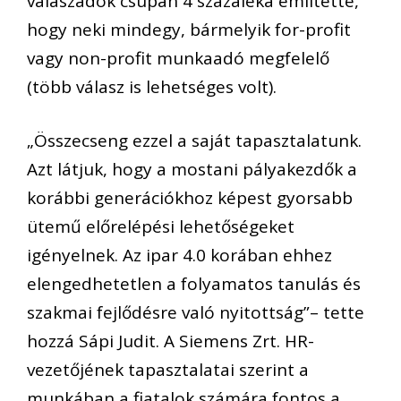
válaszadók
csupán
4 százaléka említette,
hogy neki mindegy, bármelyik
for-profit
vagy non-profit
munk
aadó
megfelelő
(több válasz is lehetséges volt).
„Összecseng ezzel a saját tapasztalatunk.
Azt látjuk, hogy a mostani pályakezdők
a
korábbi generációkhoz képest gyorsabb
ütemű előrelépési lehetőségeket
igényelnek.
Az ipar 4.0 korában ehhez
elengedhetetlen a folyamatos tanulás és
szakmai fejlődésre való nyitottság
”
– tette
hozzá Sápi Judit. A Siemens Zrt. HR-
vezetőj
ének tapasztalatai
szerint a
munkában a
fiatalok számára fontos a