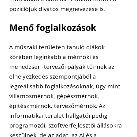
pozíció
juk divatos megnevezése is.
Menő foglalkozások
A műszaki területen tanuló diákok
körében leginkább a mérnöki és
menedzseri-tervezői pályák tűnnek az
elhelyezkedés szempontjából a
legreálisabb foglalkozásoknak, úgy mint
villamosmérnök, gépészmérnök,
építészmérnök, tervezőmérnök. Az
informatikai terület hallgatói pedig
programozói, szoftverfejlesztői állásokra
készülnek, de az adat, az AI és a