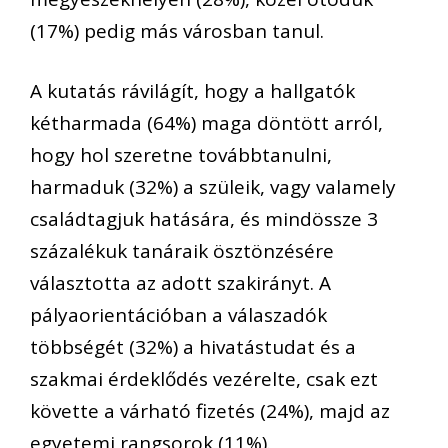
(
17
%)
pedig
más városban tanul.
A kutatás
rávilágít
, hogy a hallgatók
kétharmada (
64
%)
maga döntött arról,
hogy hol szeretne továbbtanulni,
harmaduk (
32
%)
a szüleik, vagy valamely
családtagjuk hatására, és mi
ndössze
3
százalék
uk tanáraik ösztönzésére
választotta az adott szakirányt.
A
pályaorientáció
ban
a válaszadók
többségét
(32%)
a hivatástudat és a
szakmai érdeklődés vezérelte, csak ezt
követte a várható fizetés (24%), majd az
egyetemi rangsorok (11%).