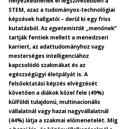
helyezkednének el legszívesebben a
STEM, azaz a tudományos-technológiai
képzések hallgatói – derül ki egy friss
kutatásból. Az
egyetemisták
„menőnek”
tartják fentiek mellett a menedzseri
karriert, az adattudományhoz vagy
mesterséges intelligenciához
kapcsolódó szakmákat és az
egészségügyi életpályát is. A
felsőoktatási képzés elvégzését
követően a diákok közel fele (49%)
külföldi tulajdonú, multinacionális
vállalatnál vagy hazai nagyvállalatnál
(44%) látja a szakmai előmenetelét. Míg