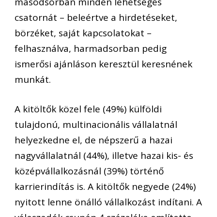
másodsorban minden lehetséges
csatornát
–
beleértve a hirdetéseket,
börzéket, saját kapcsolatokat –
felhasználva,
harmadsorban pedig
ismerősi ajánláson keresztül keresnének
munkát.
A kitöltők
közel f
ele (49
%
) külföldi
tulajdonú, multinacionális vállalatnál
helyezkedne el, de népszerű
a
hazai
nagyvállalat
n
ál
(44%)
,
illetve
hazai kis- és
középvállalkozásnál
(39%) történő
karrierindítás is.
A kitöltők negyede (24
%
)
nyitott lenne
önálló vállalkozás
t indítani.
A