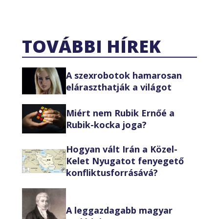
TOVÁBBI HÍREK
A szexrobotok hamarosan
eláraszthatják a világot
Miért nem Rubik Ernőé a
Rubik-kocka joga?
Hogyan vált Irán a Közel-
Kelet Nyugatot fenyegető
konfliktusforrásává?
A leggazdagabb magyar