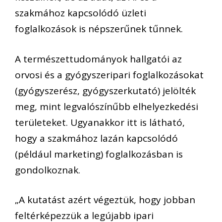
szakmához kapcsolódó üzleti
foglalkozások is népszerűnek tűnnek.
A természettudományok hallgatói az
orvosi és a gyógyszeripari foglalkozásokat
(gyógyszerész, gyógyszerkutató) jelölték
meg, mint legvalószínűbb elhelyezkedési
területeket.
Ugyanakkor itt is látható,
hogy
a
szakmá
hoz lazán kapcsolódó
(például marketing) foglalkozásban
is
gondolkoznak.
„
A kutatást azért végeztük, hogy
jobban
feltérképezzük
a
legújabb ipari