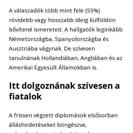
A
válaszadók
több mint fele (55%)
rövidebb vagy hosszabb ideig külföldön
bővítené
ismeretei
t.
A hallgatók leginkább
Németországba, Spanyolországba és
Ausztriába
vágynak
.
De szívesen
tanulnának Hollandiában, Angliában és az
Amerikai Egyesült Államokban is.
Itt dolgoznának szívesen a
fiatalok
A frissen végzett diplomások elsősorban
álláshirdetése
ket
böngészve
,