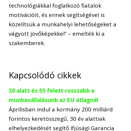
technológiá
kkal foglalkozó
fiatalok
motivációit
, és
ennek segítségével
is
köz
elítsük a munkahelyi lehetősége
ket a
vágyott
jövőképekkel
”
–
emelték ki a
szakemberek.
Kapcsolódó cikkek
30 alatt és 55 felett rosszabb a
munkavállalásunk az EU átlagnál
Áprilisban indul a kormány 200 milliárd
forintos keretösszegű, 30 év alattiak
elhelyezkedését segítő Ifjúsági Garancia