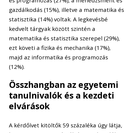
és programozás (27%), a menedzsment és
gazdálkodás (15%), illetve a matematika és
statisztika (14%) voltak.
A legkevésbé
kedvelt
tárgyak
között szintén a
matematika és statisztika szerepel (29%),
ezt követi a fizika és mech
a
nika (17%),
majd az informatika és programozás
(12%).
Összhangban az egyetemi
tanulnivalók és a kezdeti
elvárások
A kérdőívet kitöltők 59
százalék
a úgy látja,