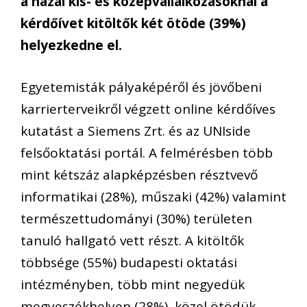
a hazai kis- és középvállalkozásoknál a
kérdőívet kitöltők két ötöde (39%)
helyezkedne el.
Egyetemisták pályaképéről és jövőbeni
karrierterveikről végzett online kérdőíves
kutatást a Siemens Zrt
.
és az
UNIside
felsőoktatási portál
.
A felmérésben
több
mint két
száz
alapképzésben résztvevő
informatikai
(28%)
, műszaki
(42%)
valamint
természettudományi
(30%)
területen
tanuló hallgató vett részt
.
A kitöltők
többsége (55%) budapesti oktatási
intézmény
ben
, több mint negyedük
megyeszékhelyen (28%)
,
közel ötödük