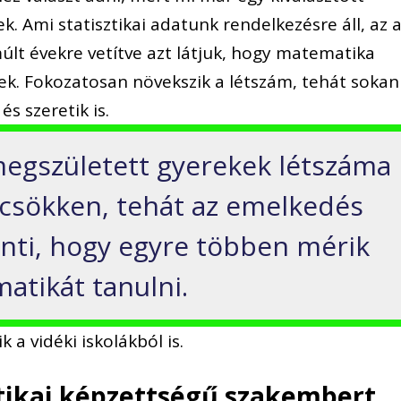
. Ami statisztikai adatunk rendelkezésre áll, az 
últ évekre vetítve azt látjuk, hogy matematika
nek. Fokozatosan növekszik a létszám, tehát sokan
és szeretik is.
egszületett gyerekek létszáma
csökken, tehát az emelkedés
enti, hogy egyre többen mérik
atikát tanulni.
 a vidéki iskolákból is.
ikai képzettségű szakembert