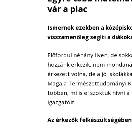
vár a piac
Ismernek ezekben a középiskol
visszamenőleg segíti a diákok
Előfordul néhány ilyen, de sokka
hozzánk érkezik, nem mondanám
érkezett volna, de a jó iskolák
Maga a Természettudományi Kar 
többen, mi is el szoktuk hívni
igazgatóit.
Az érkezők felkészültségében 