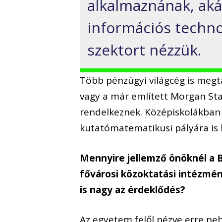
alkalmaznának, aká
információs techno
szektort nézzük.
Több pénzügyi világcég is megt
vagy a már említett Morgan Sta
rendelkeznek. Középiskolákban 
kutatómatematikusi pályára is k
Mennyire jellemző önöknél a
fővárosi közoktatási intézmén
is nagy az érdeklődés?
Az egyetem felől nézve erre neh