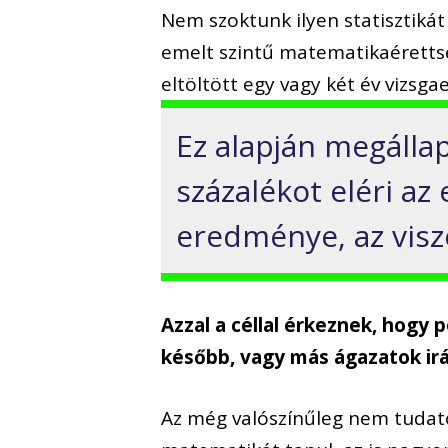
Nem szoktunk ilyen statisztiká
emelt szintű matematikaéretts
eltöltött egy vagy két év vizsg
Ez alapján megállap
százalékot eléri az
eredménye, az viszon
Azzal a céllal érkeznek, hogy 
később, vagy más ágazatok irá
Az még valószínűleg nem tudato