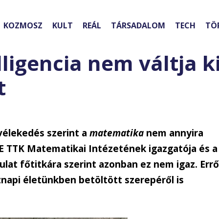
KOZMOSZ
KULT
REÁL
TÁRSADALOM
TECH
TÖ
ligencia nem váltja ki
t
vélekedés szerint a
matematika
nem annyira
TE TTK Matematikai Intézetének igazgatója és a
lat főtitkára szerint azonban ez nem igaz. Errő
napi életünkben betöltött szerepéről is