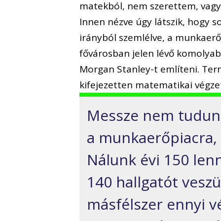
matekból, nem szerettem, vag
Innen nézve úgy látszik, hogy 
irányból szemlélve, a munkaerő
fővárosban jelen lévő komolyabb
Morgan Stanley-t említeni. Te
kifejezetten matematikai végze
Messze nem tudunk
a munkaerőpiacra, 
Nálunk évi 150 len
140 hallgatót veszü
másfélszer ennyi vé