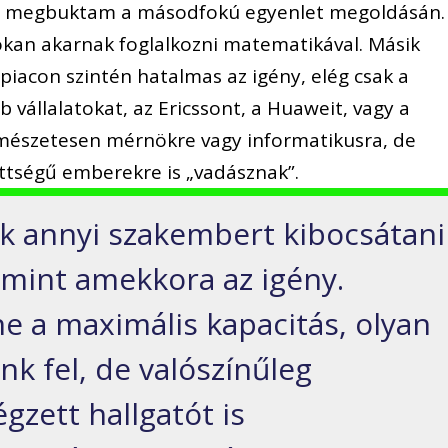
y megbuktam a másodfokú egyenlet megoldásán.
sokan akarnak foglalkozni matematikával. Másik
piacon szintén hatalmas az igény, elég csak a
 vállalatokat, az Ericssont, a Huaweit, vagy a
rmészetesen mérnökre vagy informatikusra, de
ttségű emberekre is „vadásznak”.
 annyi szakembert kibocsátani
mint amekkora az igény.
ne a maximális kapacitás, olyan
nk fel, de valószínűleg
gzett hallgatót is