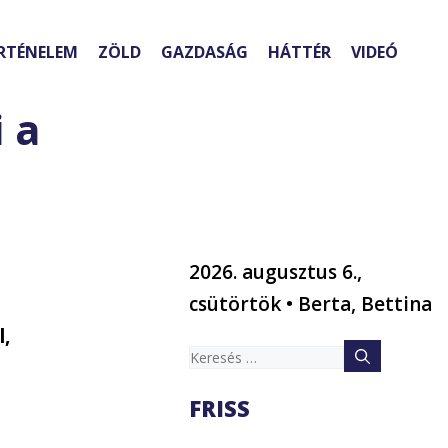
RTÉNELEM
ZÖLD
GAZDASÁG
HÁTTÉR
VIDEÓ
 a
2026. augusztus 6.,
csütörtök • Berta, Bettina
l,
Keresés:
FRISS