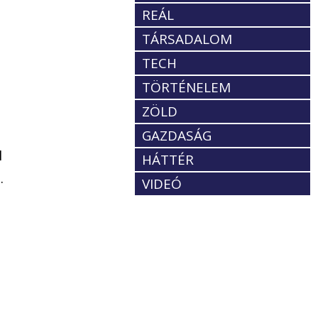
REÁL
TÁRSADALOM
TECH
TÖRTÉNELEM
ZÖLD
GAZDASÁG
l
HÁTTÉR
.
VIDEÓ