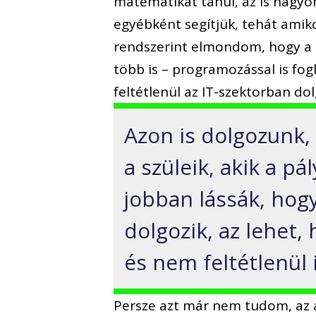
matematikát tanul, az is nagyo
egyébként segítjük, tehát amik
rendszerint elmondom, hogy a h
több is – programozással is fog
feltétlenül az IT-szektorban dol
Azon is dolgozunk, 
a szüleik, akik a pá
jobban lássák, hogy
dolgozik, az lehet
és nem feltétlenül 
Persze azt már nem tudom, az 