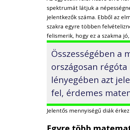
spektrumát látjuk a népességnek
jelentkezők száma. Ebből az elm
szakra egyre többen felvételiz
felismerik, hogy ez a szakma jó, 
Összességében a m
országosan régóta 
lényegében azt jel
fel, érdemes matem
Jelentős mennyiségű diák érkezik
Egyre több matemat