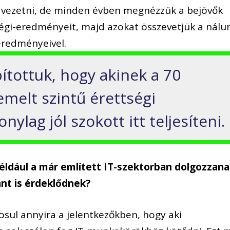
t vezetni, de minden évben megnézzük a bejövők
égi-eredményeit, majd azokat összevetjük a nálu
aeredményeivel.
ítottuk, hogy akinek a 70
 emelt szintű érettségi
ylag jól szokott itt teljesíteni.
például a már említett IT-szektorban dolgozzan
nt is érdeklődnek?
sul annyira a jelentkezőkben, hogy aki