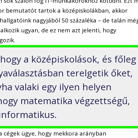
n sok szálon fog IT-munkakörökhöz kötődni. Ezt 
or bemutatót tartok a középiskolákban, akkor
allgatóink nagyjából 50 százaléka – de talán mé
lalkozik ugyan, de ez nem azt jelenti, hogy
gozik.
hogy a középiskolások, és főleg
lyaválasztásban terelgetik őket,
ha valaki egy ilyen helyen
, hogy matematika végzettségű,
informatikus.
a cégek ügye, hogy mekkora arányban