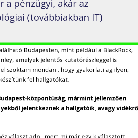
r a pénzügyi, akár az
lógiai (továbbiakban IT)
alálható Budapesten, mint például a BlackRock,
nley, amelyek jelentős kutatórészleggel is
el szoktam mondani, hogy gyakorlatilag ilyen,
észítünk fel hallgatókat.
 Budapest-központúság, mármint jellemzően
yekből jelentkeznek a hallgatóik, avagy vidékrő
éz választ adni, mert mi már egy kiválasztott