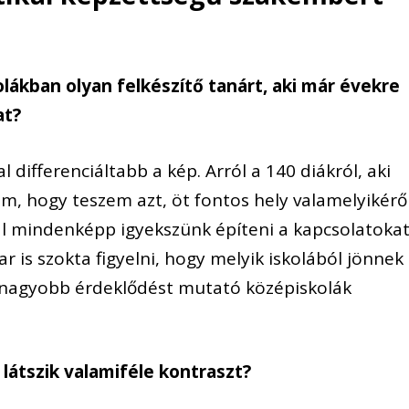
ákban olyan felkészítő tanárt, aki már évekre
at?
l differenciáltabb a kép. Arról a 140 diákról, aki
, hogy teszem azt, öt fontos hely valamelyikérő
kal mindenképp igyekszünk építeni a kapcsolatokat
is szokta figyelni, hogy melyik iskolából jönnek
 a nagyobb érdeklődést mutató középiskolák
látszik valamiféle kontraszt?