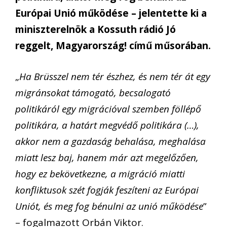
Európai Unió működése – jelentette ki a
miniszterelnök a Kossuth rádió Jó
reggelt, Magyarország! című műsorában.
„
Ha Brüsszel nem tér észhez, és nem tér át egy
migránsokat támogató, becsalogató
politikáról egy migrációval szemben föllépő
politikára, a határt megvédő politikára (…),
akkor nem a gazdaság behalása, meghalása
miatt lesz baj, hanem már azt megelőzően,
hogy ez bekövetkezne, a migráció miatti
konfliktusok szét fogják feszíteni az Európai
Uniót, és meg fog bénulni az unió működése
”
– fogalmazott Orbán Viktor.