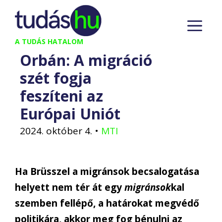
Kilépés
M
a
tartalomba
A TUDÁS HATALOM
Orbán: A migráció
szét fogja
feszíteni az
Európai Uniót
2024. október 4.
•
MTI
Ha Brüsszel a migránsok becsalogatása
helyett nem tér át egy
migránsok
kal
szemben fellépő, a határokat megvédő
politikára, akkor meg fog bénulni az