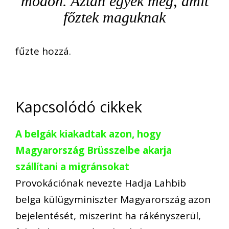
módon.
Aztán egyék meg, amit
főztek maguknak
fűzte hozzá.
Kapcsolódó cikkek
A belgák kiakadtak azon, hogy
Magyarország Brüsszelbe akarja
szállítani a migránsokat
Provokációnak nevezte Hadja Lahbib
belga külügyminiszter Magyarország azon
bejelentését, miszerint ha rákényszerül,