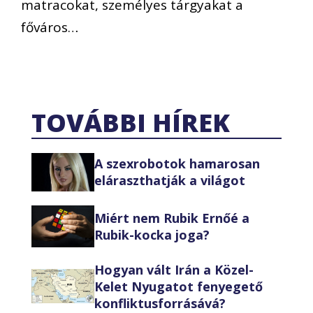
matracokat, személyes tárgyakat a
főváros…
TOVÁBBI HÍREK
A szexrobotok hamarosan
eláraszthatják a világot
Miért nem Rubik Ernőé a
Rubik-kocka joga?
Hogyan vált Irán a Közel-
Kelet Nyugatot fenyegető
konfliktusforrásává?