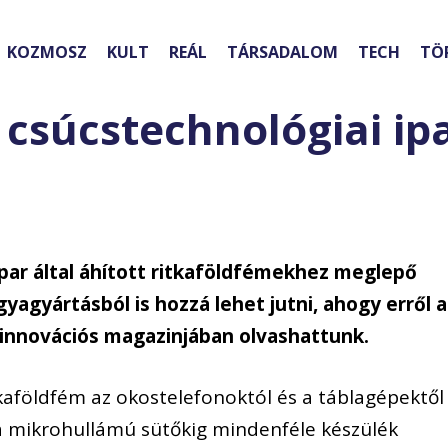
KOZMOSZ
KULT
REÁL
TÁRSADALOM
TECH
TÖ
csúcstechnológiai ipa
ipar által áhított ritkaföldfémekhez meglepő
gyártásból is hozzá lehet jutni, ahogy erről a
s innovációs magazinjában olvashattunk.
tkaföldfém az okostelefonoktól és a táblagépektől
a mikrohullámú sütőkig mindenféle készülék