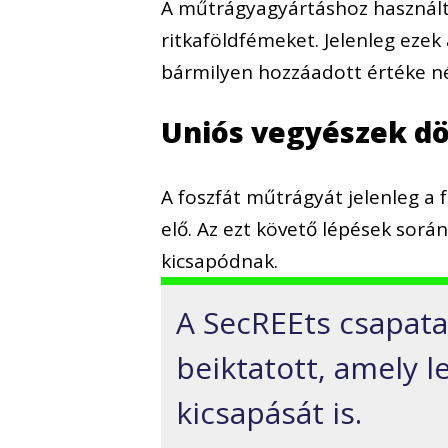
A műtrágyagyártáshoz használt 
ritkaföldfémeket. Jelenleg eze
bármilyen hozzáadott értéke né
Uniós vegyészek dö
A foszfát műtrágyát jelenleg a f
elő. Az ezt követő lépések sorá
kicsapódnak.
A SecREEts csapata
beiktatott, amely l
kicsapását is.