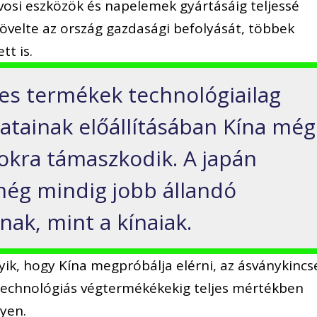
vosi eszközök és napelemek gyártásáig teljessé
 növelte az ország gazdasági befolyását, többek
tt is.
es termékek technológiailag
zatainak előállításában Kína még
okra támaszkodik. A japán
 még mindig jobb állandó
ak, mint a kínaiak.
yik, hogy Kína megpróbálja elérni, az ásványkincs
technológiás végtermékékekig teljes mértékben
yen.