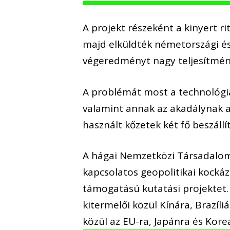
A projekt részeként a kinyert r
majd elküldték németországi és
végeredményt nagy teljesítmén
A problémát most a technológi
valamint annak az akadálynak a
használt kőzetek két fő beszáll
A hágai Nemzetközi Társadalom
kapcsolatos geopolitikai kockáz
támogatású kutatási projektet
kitermelői közül Kínára, Brazíli
közül az EU-ra, Japánra és Kor