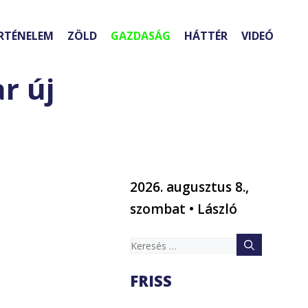
RTÉNELEM
ZÖLD
GAZDASÁG
HÁTTÉR
VIDEÓ
r új
2026. augusztus 8.,
szombat • László
Keresés:
FRISS