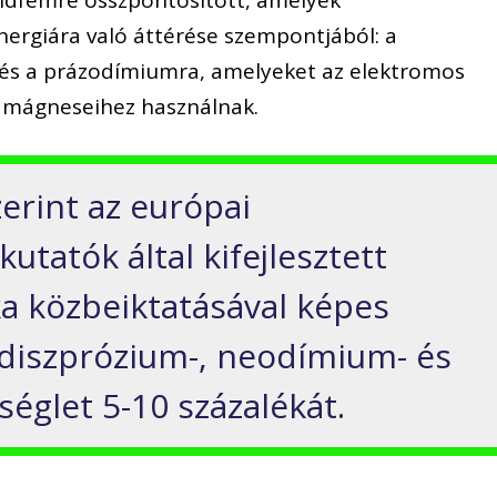
nergiára való áttérése szempontjából: a
és a prázodímiumra, amelyeket az elektromos
ó mágneseihez használnak.
zerint az európai
utatók által kifejlesztett
ka közbeiktatásával képes
 diszprózium-, neodímium- és
glet 5-10 százalékát.