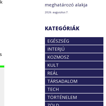
ak
meghatározó alakja
2026. augusztus 7.
KATEGÓRIÁK
EGÉSZSÉG
INTERJÚ
s
KOZMOSZ
KULT
REÁL
TÁRSADALOM
TECH
TÖRTÉNELEM
ZÖLD