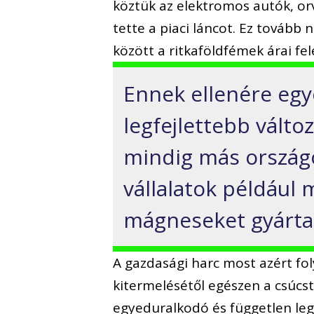
köztük az elektromos autók, or
tette a piaci láncot. Ez tovább
között a ritkaföldfémek árai fele
Ennek ellenére egy
legfejlettebb válto
mindig más ország
vállalatok például
mágneseket gyártan
A gazdasági harc most azért fol
kitermelésétől egészen a csúcs
egyeduralkodó és független leg