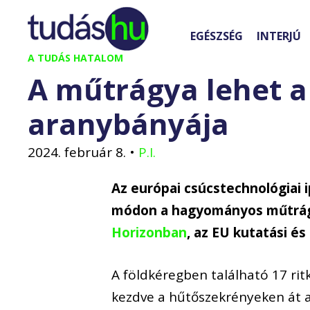
Kilépés
a
EGÉSZSÉG
INTERJÚ
tartalomba
A TUDÁS HATALOM
A műtrágya lehet a 
aranybányája
2024. február 8.
•
P.I.
Az európai csúcstechnológiai 
módon a hagyományos műtrágya
Horizonban
, az EU kutatási é
A földkéregben található 17 ri
kezdve a hűtőszekrényeken át 