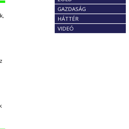
GAZDASÁG
k,
HÁTTÉR
VIDEÓ
z
k