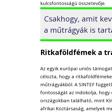
kulcsfontosságú összetevője.
Csakhogy, amit kev
a műtrágyák is tar
Ritkaföldfémek a t
Az egyik európai uniós támogat
célozta, hogy a ritkaföldfémeke
műtrágyákból. A SINTEF függetl
fontosságát az indokolja, hog
országokban található, mint Kí
afrikai Köztársaság, amelyek m