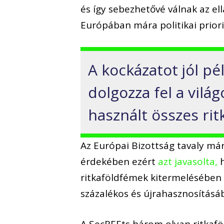
és így sebezhetővé válnak az el
Európában mára politikai priori
A kockázatot jól pé
dolgozza fel a vil
használt összes ri
Az Európai Bizottság tavaly má
érdekében ezért
azt javasolta,
h
ritkaföldfémek kitermelésében 
százalékos és újrahasznosításá
A SecREEts három olyan ritkaf