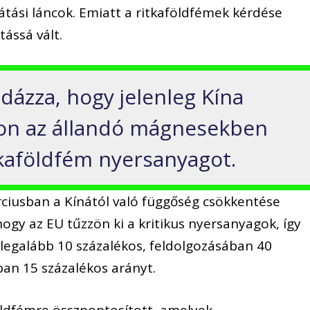
látási láncok. Emiatt a ritkaföldfémek kérdése
tássá vált.
ldázza, hogy jelenleg Kína
ágon az állandó mágnesekben
tkaföldfém nyersanyagot.
rciusban a Kínától való függőség csökkentése
ogy az EU tűzzön ki a kritikus nyersanyagok, így
legalább 10 százalékos, feldolgozásában 40
ban 15 százalékos arányt.
öldfémre összpontosított, amelyek