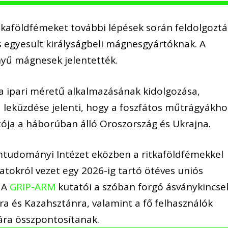
itkaföldfémeket további lépések során feldolgoztá
 egyesült királyságbeli mágnesgyártóknak. A
yű mágnesek jelentették.
a ipari méretű alkalmazásának kidolgozása,
 leküzdése jelenti, hogy a foszfátos műtrágyákho
ítója a háborúban álló Oroszország és Ukrajna.
tudományi Intézet eközben a ritkaföldfémekkel
atokról vezet egy 2026-ig tartó ötéves uniós
. A
GRIP-ARM
kutatói a szóban forgó ásványkincse
ára és Kazahsztánra, valamint a fő felhasználók
eára összpontosítanak.