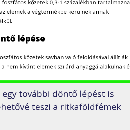
foszfátos kőzetek 0,3-1 százalékban tartalmazn
k az elemek a végtermékbe kerülnek annak
lkül.
ntő lépése
oszfátos kőzetek savban való feloldásával állítják
n a nem kívánt elemek szilárd anyaggá alakulnak é
 egy további döntő lépést is
ehetővé teszi a ritkaföldfémek