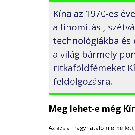
Kína az 1970-es év
a finomítási, szétvá
technológiákba és 
a világ bármely po
ritkaföldfémeket Kí
feldolgozásra.
Meg lehet-e még Kín
Az ázsiai nagyhatalom emellett