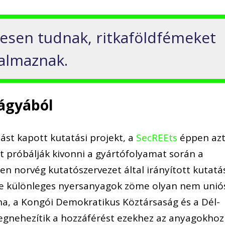
esen tudnak, ritkaföldfémeket
talmaznak.
rágyából
ást kapott kutatási projekt, a
SecREEts
éppen az
t próbálják kivonni a gyártófolyamat során a
en norvég kutatószervezet által irányított kutatá
y e különleges nyersanyagok zöme olyan nem unió
na, a Kongói Demokratikus Köztársaság és a Dél-
egnehezítik a hozzáférést ezekhez az anyagokhoz