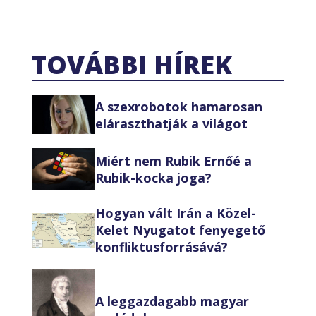
TOVÁBBI HÍREK
A szexrobotok hamarosan
eláraszthatják a világot
Miért nem Rubik Ernőé a
Rubik-kocka joga?
Hogyan vált Irán a Közel-
Kelet Nyugatot fenyegető
konfliktusforrásává?
A leggazdagabb magyar