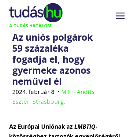
Kilépés
M
a
tartalomba
A TUDÁS HATALOM
Az uniós polgárok
59 százaléka
fogadja el, hogy
gyermeke azonos
neművel él
2024. február 8.
•
MTI - Andits
Eszter, Strasbourg,
Az Európai Uniónak az
LMBTIQ
-
közösséghez tartozók egyenlőségéről