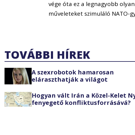
vége óta ez a legnagyobb olyan
műveleteket szimuláló NATO-g
TOVÁBBI HÍREK
A szexrobotok hamarosan
eláraszthatják a világot
Hogyan vált Irán a Közel-Kelet 
fenyegető konfliktusforrásává?