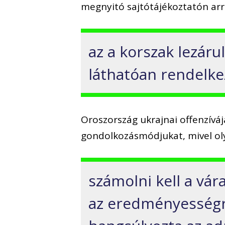
megnyitó sajtótájékoztatón arra
az a korszak lezár
láthatóan rendelkez
Oroszország ukrajnai offenzíváj
gondolkozásmódjukat, mivel ol
számolni kell a vá
az eredményességre