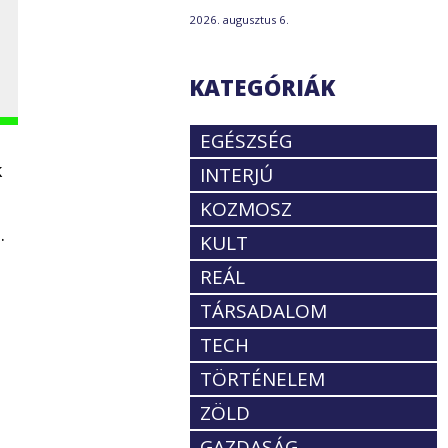
2026. augusztus 6.
KATEGÓRIÁK
EGÉSZSÉG
k
INTERJÚ
KOZMOSZ
.
KULT
REÁL
TÁRSADALOM
TECH
TÖRTÉNELEM
ZÖLD
GAZDASÁG