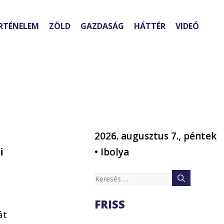
RTÉNELEM
ZÖLD
GAZDASÁG
HÁTTÉR
VIDEÓ
2026. augusztus 7., péntek
i
• Ibolya
Keresés:
FRISS
át