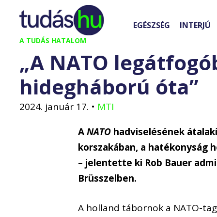
Kilépés
a
EGÉSZSÉG
INTERJÚ
tartalomba
A TUDÁS HATALOM
„A NATO legátfogób
hidegháború óta”
2024. január 17.
•
MTI
A
NATO
hadviselésének átalakí
korszakában, a hatékonyság h
– jelentette ki Rob Bauer adm
Brüsszelben.
A holland tábornok a NATO-tag