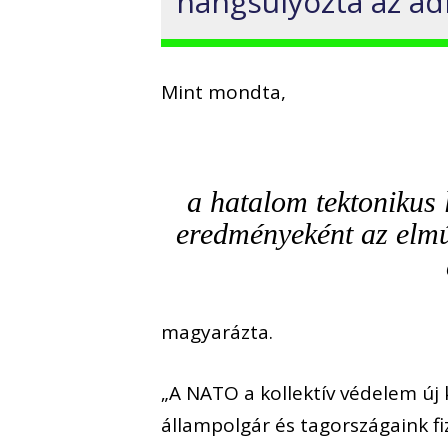
hangsúlyozta az adm
Mint mondta,
a hatalom tektonikus
eredményeként az elmúl
magyarázta.
„A NATO a kollektív védelem új 
állampolgár és tagországaink f