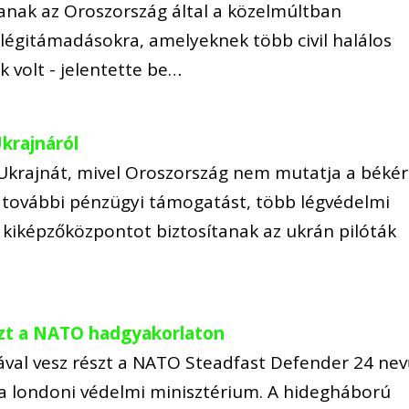
janak az Oroszország által a közelmúltban
légitámadásokra, amelyeknek több civil halálos
 volt - jelentette be…
krajnáról
Ukrajnát, mivel Oroszország nem mutatja a béké
ek további pénzügyi támogatást, több légvédelmi
y kiképzőközpontot biztosítanak az ukrán pilóták
szt a NATO hadgyakorlaton
val vesz részt a NATO Steadfast Defender 24 ne
 a londoni védelmi minisztérium. A hidegháború