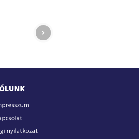
ÓLUNK
mpresszum
apcsolat
ogi nyilatkozat