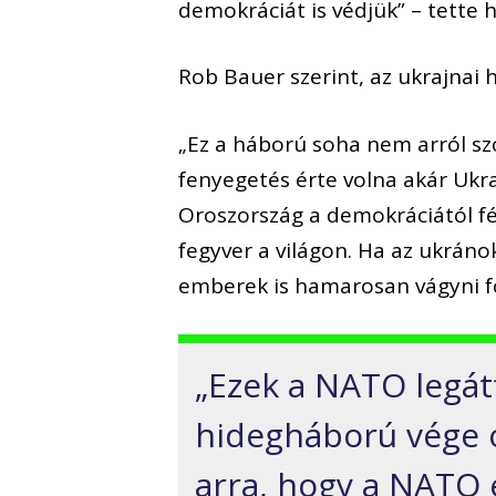
demokráciát is védjük” – tette 
Rob Bauer szerint, az ukrajnai
„Ez a háború soha nem arról sz
fenyegetés érte volna akár Ukra
Oroszország a demokráciától fél
fegyver a világon. Ha az ukrán
emberek is hamarosan vágyni fo
„Ezek a NATO legát
hidegháború vége 
arra, hogy a NATO 