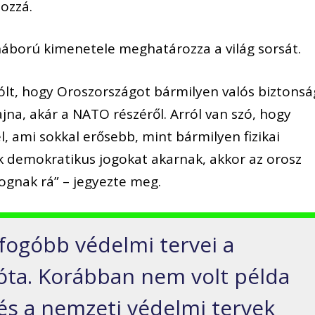
hozzá.
 háború kimenetele meghatározza a világ sorsát.
ólt, hogy Oroszországot bármilyen valós biztonsá
jna, akár a NATO részéről. Arról van szó, hogy
, ami sokkal erősebb, mint bármilyen fizikai
ok demokratikus jogokat akarnak, akkor az orosz
gnak rá” – jegyezte meg.
fogóbb védelmi tervei a
óta. Korábban nem volt példa
és a nemzeti védelmi tervek