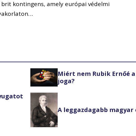
 brit kontingens, amely európai védelmi
yakorlaton…
Miért nem Rubik Ernőé a
joga?
Nyugatot
A leggazdagabb magyar 