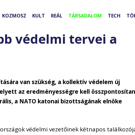
KOZMOSZ
KULT
REÁL
TÁRSADALOM
TECH
TÖ
b védelmi tervei a
tására van szükség, a kollektív védelem új
elyett az eredményességre kell összpontosítan
irális, a NATO katonai bizottságának elnöke
országok védelmi vezetőinek kétnapos találkozój