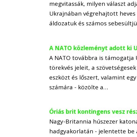
megvitassák, milyen választ ad
Ukrajnában végrehajtott heves 
áldozatuk és számos sebesültjük
A NATO közleményt adott ki U
A NATO továbbra is támogatja 
törekvés jeleit, a szövetséges
eszközt és lőszert, valamint eg
számára - közölte a…
Óriás brit kontingens vesz ré
Nagy-Britannia húszezer katoná
hadgyakorlatán - jelentette be