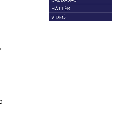
HÁTTÉR
VIDEÓ
re
vű