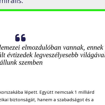
irális.
 lemezei elmozdulóban vannak, ennek
t évtizedek legveszélyesebb világáva
állunk szemben
korszakába lépett. Együtt nemcsak 1 milliárd
izikai biztonságát, hanem a szabadságot és a