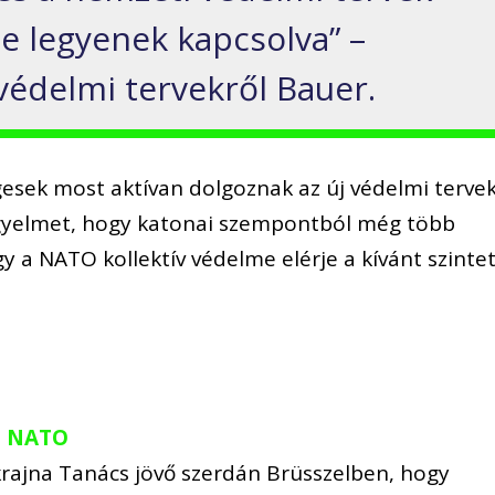
ze legyenek kapcsolva” –
védelmi tervekről Bauer.
esek most aktívan dolgoznak az új védelmi terve
figyelmet, hogy katonai szempontból még több
y a NATO kollektív védelme elérje a kívánt szintet
 a NATO
krajna Tanács jövő szerdán Brüsszelben, hogy