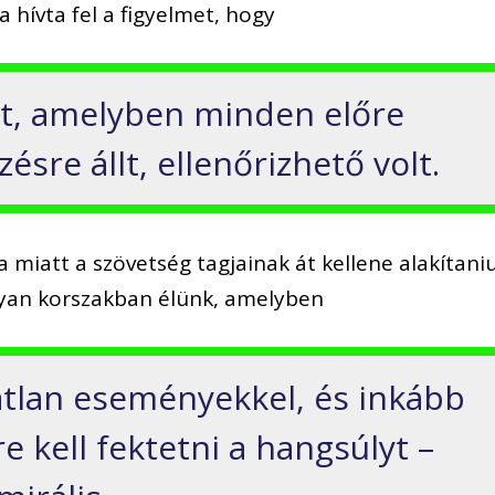
 hívta fel a figyelmet, hogy
ult, amelyben minden előre
ésre állt, ellenőrizhető volt.
a miatt a szövetség tagjainak át kellene alakítani
yan korszakban élünk, amelyben
ratlan eseményekkel, és inkább
 kell fektetni a hangsúlyt –