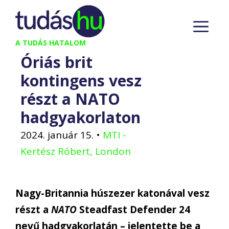
Kilépés
M
a
tartalomba
A TUDÁS HATALOM
Óriás brit
kontingens vesz
részt a NATO
hadgyakorlaton
2024. január 15.
•
MTI -
Kertész Róbert, London
Nagy-Britannia húszezer katonával vesz
részt a
NATO
Steadfast Defender 24
nevű hadgyakorlatán – jelentette be a