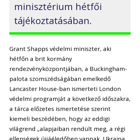
minisztérium hétfői
tájékoztatásában.
Grant Shapps védelmi miniszter, aki
hétfőn a brit kormány
rendezvényközpontjában, a Buckingham-
palota szomszédságában emelkedő
Lancaster House-ban ismerteti London
védelmi programját a következő időszakra,
a tárca előzetes ismertetése szerint
kiemeli beszédében, hogy az eddigi
világrend „alapjaiban rendült meg, a régi
ellenségek újjáéledőben vannak, Ukrajna