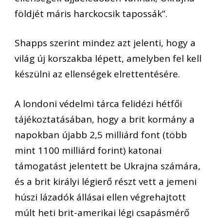
földjét máris harckocsik tapossák”.
Shapps szerint mindez azt jelenti, hogy a
világ új korszakba lépett, amelyben fel kell
készülni az ellenségek elrettentésére.
A londoni védelmi tárca felidézi hétfői
tájékoztatásában, hogy a brit kormány a
napokban újabb 2,5 milliárd font (több
mint 1100 milliárd forint) katonai
támogatást jelentett be Ukrajna számára,
és a brit királyi légierő részt vett a jemeni
húszi lázadók állásai ellen végrehajtott
múlt heti brit-amerikai légi csapásmérő