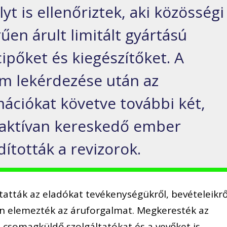
 is ellenőriztek, aki közösségi
űen árult limitált gyártású
ipőket és kiegészítőket. A
m lekérdezése után az
mációkat követve további két,
 aktívan kereskedő ember
dították a revizorok.
tatták az eladókat tevékenységükről, bevételeikrő
án elemezték az áruforgalmat. Megkeresték az
ó csomagküldő szolgáltatókat és a vevőket is.