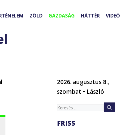
RTÉNELEM
ZÖLD
GAZDASÁG
HÁTTÉR
VIDEÓ
el
l
2026. augusztus 8.,
szombat • László
Keresés:
FRISS