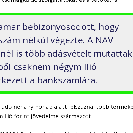
hamar bebizonyosodott, hogy
szám nélkül végezte. A NAV
nnél is több adásvételt mutattak
kből csaknem négymillió
érkezett a bankszámlára.
 eladó néhány hónap alatt félszáznál több termék
illió forint jövedelme származott.