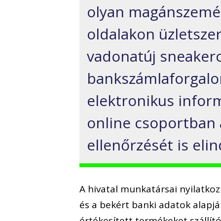
olyan magánszemélyt
oldalakon üzletszer
vadonatúj sneakerc
bankszámlaforgalo
elektronikus infor
online csoportban
ellenőrzését is elin
A hivatal munkatársai nyilatkoz
és a bekért banki adatok alapj
értékesített termékeket szállít