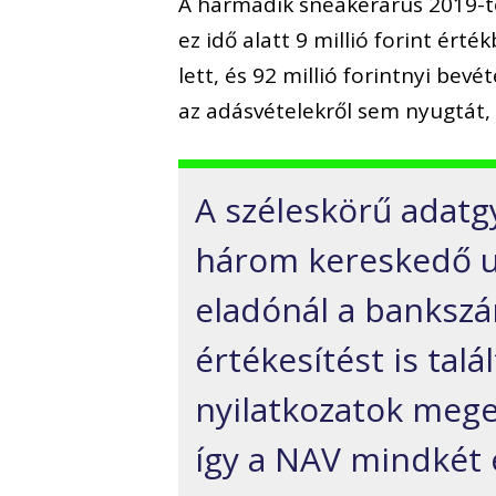
A harmadik sneakerárus 2019-tő
ez idő alatt 9 millió forint ért
lett, és 92 millió forintnyi be
az adásvételekről sem nyugtát, 
A széleskörű adatg
három kereskedő ut
eladónál a bankszá
értékesítést is talá
nyilatkozatok meger
így a NAV mindkét e