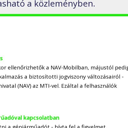
vasható a közleményben.
os
kor ellenőrizhetők a NAV-Mobilban, májustól pedi
almazás a biztosítotti jogviszony változásairól -
vatal (NAV) az MTI-vel. Ezáltal a felhasználók
rűadóval kapcsolatban
etni a gépjárműadót - hívta fel a figyelmet