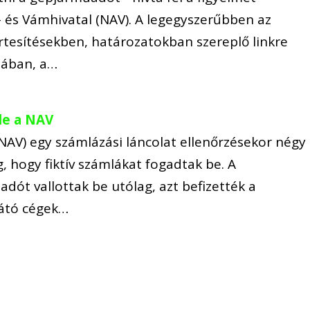
és Vámhivatal (NAV). A legegyszerűbben az
értesítésekben, határozatokban szereplő linkre
ójában, a…
 le a NAV
NAV) egy számlázási láncolat ellenőrzésekor négy
, hogy fiktív számlákat fogadtak be. A
 adót vallottak be utólag, azt befizették a
sátó cégek…