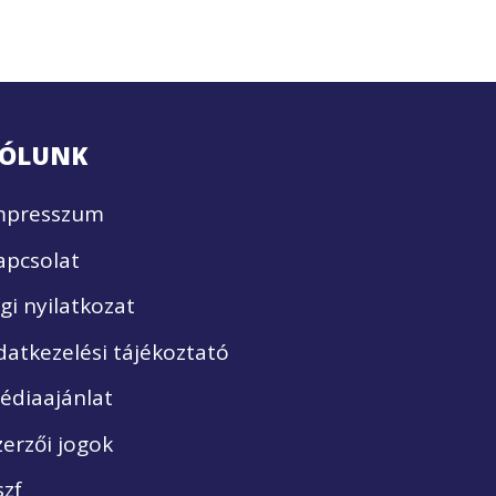
ÓLUNK
mpresszum
apcsolat
ogi nyilatkozat
datkezelési tájékoztató
édiaajánlat
zerzői jogok
szf