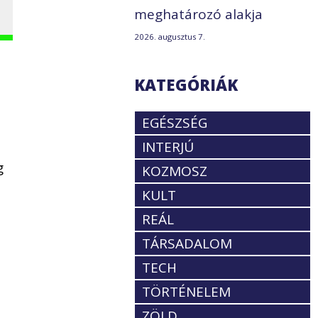
meghatározó alakja
2026. augusztus 7.
KATEGÓRIÁK
EGÉSZSÉG
INTERJÚ
g
KOZMOSZ
KULT
REÁL
TÁRSADALOM
TECH
TÖRTÉNELEM
ZÖLD