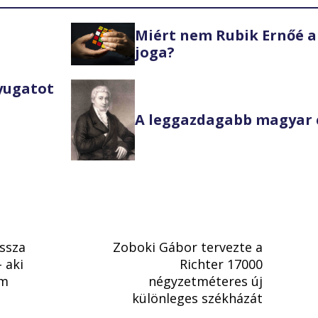
Miért nem Rubik Ernőé a
joga?
Nyugatot
A leggazdagabb magyar 
ssza
Zoboki Gábor tervezte a
 aki
Richter 17000
em
négyzetméteres új
különleges székházát