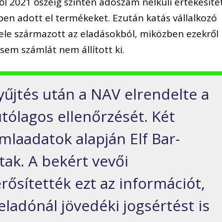
l 2021 őszéig szintén adószám nélküli értékesítet
ékben adott el termékeket. Ezután katás vállalkozó
vétele származott az eladásokból, miközben ezekről
sem számlát nem állított ki.
yűjtés után a NAV elrendelte a
ólagos ellenőrzését. Két
mlaadatok alapján Elf Bar-
ltak. A bekért vevői
ősítették ezt az információt,
ladónál jövedéki jogsértést is