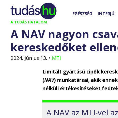
Kilépés
a
EGÉSZSÉG
INTERJÚ
tartalomba
A TUDÁS HATALOM
A NAV nagyon csav
kereskedőket ellen
2024. június 13.
•
MTI
Limitált gyártású cipők keres
(
NAV
) munkatársai, akik ennek
nélküli értékesítéseket fedtek
A NAV az MTI-vel az