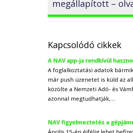
megállapított – ol
Kapcsolódó cikkek
A NAV app-ja rendkívül haszn
A foglalkoztatási adatok bármi
már push üzenetet is küld az alk
közölte a Nemzeti Adó- és Vámhi
azonnal megtudhatják,…
NAV figyelmeztetés a gépjám
Április 15-én éjfélig lehet befiz