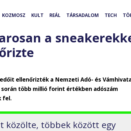
KOZMOSZ
KULT
REÁL
TÁRSADALOM
TECH
TÖ
arosan a sneakerekk
őrizte
kedőit ellenőrizték a Nemzeti Adó- és Vámhivata
 során több millió forint értékben adószám
 fel.
t közölte, többek között egy