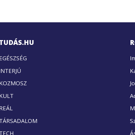
TUDÁS.HU
R
EGÉSZSÉG
I
INTERJÚ
K
KOZMOSZ
J
KULT
A
REÁL
M
TÁRSADALOM
S
TECH
Á