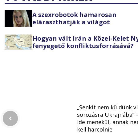
A szexrobotok hamarosan
eláraszthatják a világot
Hogyan vált Irán a Közel-Kelet 
fenyegető konfliktusforrásává?
„Senkit nem küldünk vi
sorozásra Ukrajnába” –
ide menekül, annak n
kell harcolnie