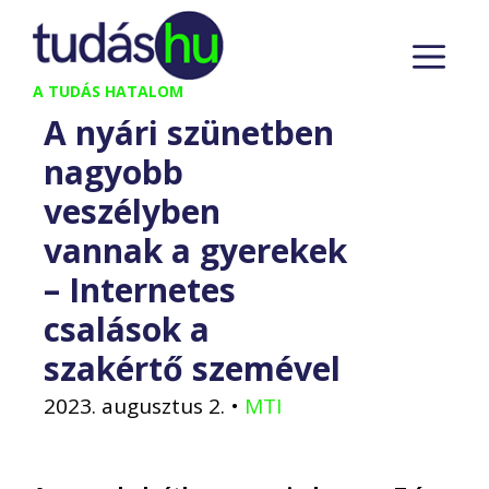
Kilépés
M
a
tartalomba
A TUDÁS HATALOM
A nyári szünetben
nagyobb
veszélyben
vannak a gyerekek
– Internetes
csalások a
szakértő szemével
2023. augusztus 2.
•
MTI