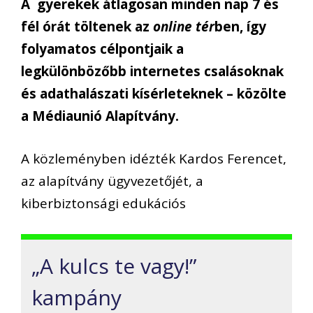
A gyerekek átlagosan minden nap 7 és
fél órát töltenek az
online tér
ben, így
folyamatos célpontjaik a
legkülönbözőbb internetes csalásoknak
és adathalászati kísérleteknek – közölte
a Médiaunió Alapítvány.
A közleményben idézték Kardos Ferencet,
az alapítvány ügyvezetőjét, a
kiberbiztonsági edukációs
„A kulcs te vagy!”
kampány