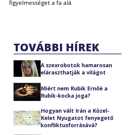
figyelmességet a fa alá.
TOVÁBBI HÍREK
A szexrobotok hamarosan
eláraszthatják a világot
Miért nem Rubik Ernőé a
Rubik-kocka joga?
Hogyan vált Irán a Közel-
Kelet Nyugatot fenyegető
konfliktusforrásává?