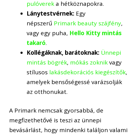
pulóverek
a hétköznapokra.
Lánytestvérnek:
Egy
népszerű
Primark beauty szájfény
,
vagy egy puha,
Hello Kitty mintás
takaró
.
Kollégáknak, barátoknak:
Ünnepi
mintás bögrék
,
mókás zoknik
vagy
stílusos
lakásdekorációs kiegészítők
,
amelyek bensőségessé varázsolják
az otthonukat.
A Primark nemcsak gyorsabbá, de
megfizethetővé is teszi az ünnepi
bevásárlást, hogy mindenki találjon valami