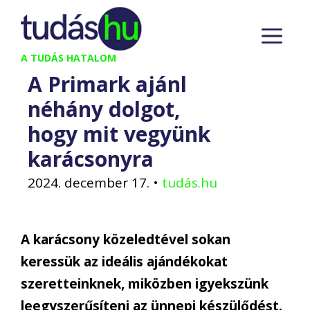
Kilépés
M
a
tartalomba
A TUDÁS HATALOM
A Primark ajánl
néhány dolgot,
hogy mit vegyünk
karácsonyra
2024. december 17.
•
tudás.hu
A karácsony közeledtével sokan
keressük az ideális ajándékokat
szeretteinknek, miközben igyekszünk
leegyszerűsíteni az ünnepi készülődést.