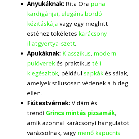
Anyukáknak:
Rita Ora
puha
kardigánjai
,
elegáns bordó
kézitáskája
vagy egy meghitt
estéhez tökéletes
karácsonyi
illatgyertya-szett
.
Apukáknak:
Klasszikus
,
modern
pulóverek
és praktikus
téli
kiegészítők
, például
sapkák
és sálak,
amelyek stílusosan védenek a hideg
ellen.
Fiútestvérnek:
Vidám és
trendi
Grincs mintás pizsamák
,
amik azonnal karácsonyi hangulatot
varázsolnak, vagy
menő kapucnis