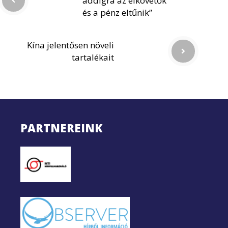
addigra az elkövetők
és a pénz eltűnik”
Kína jelentősen növeli
tartalékait
PARTNEREINK