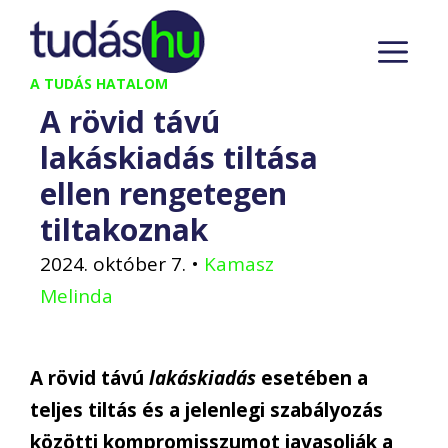
Kilépés
M
a
tartalomba
A TUDÁS HATALOM
A rövid távú
lakáskiadás tiltása
ellen rengetegen
tiltakoznak
2024. október 7.
•
Kamasz
Melinda
A rövid távú
lakáskiadás
esetében a
teljes tiltás és a jelenlegi szabályozás
közötti kompromisszumot javasolják a