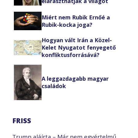
eláraszthatják a világot
Miért nem Rubik Ernőé a
Rubik-kocka joga?
Hogyan vált Irán a Közel-
Kelet Nyugatot fenyegető
konfliktusforrásává?
A leggazdagabb magyar
családok
FRISS
Trump aláírta – Már nem egyértelmű,