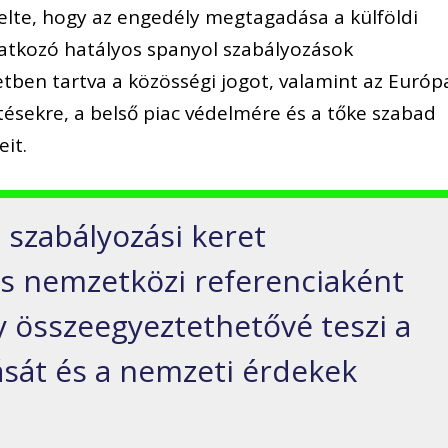
elte, hogy az engedély megtagadása a külföldi
atkozó hatályos spanyol szabályozások
letben tartva a közösségi jogot, valamint az Európ
tésekre, a belső piac védelmére és a tőke szabad
it.
l szabályozási keret
és nemzetközi referenciaként
gy összeegyeztethetővé teszi a
sát és a nemzeti érdekek