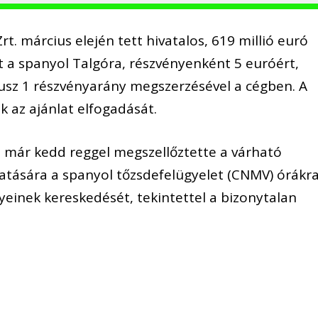
 március elején tett hivatalos, 619 millió euró
ot a spanyol Talgóra, részvényenként 5 euróért,
lusz 1 részvényarány megszerzésével a cégben. A
k az ajánlat elfogadását.
p már kedd reggel megszellőztette a várható
atására a spanyol tőzsdefelügyelet (CNMV) órákr
yeinek kereskedését, tekintettel a bizonytalan