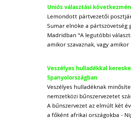
Uniós választási következmén
Lemondott pártvezetői posztjáró
Sumar elnöke a pártszövetség g
Madridban "A legutóbbi választ
amikor szavaznak, vagy amiko
Veszélyes hulladékkal keresk
Spanyolországban
Veszélyes hulladéknak minősíte
nemzetközi bűnszervezetet szá
A bűnszervezet az elmúlt két év
a főként afrikai országokba - 