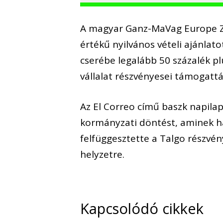
A magyar Ganz-MaVag Europe Zrt.
értékű nyilvános vételi ajánlat
cserébe legalább 50 százalék p
vállalat részvényesei támogattá
Az El Correo című baszk napila
kormányzati döntést, aminek h
felfüggesztette a Talgo részvén
helyzetre.
Kapcsolódó cikkek