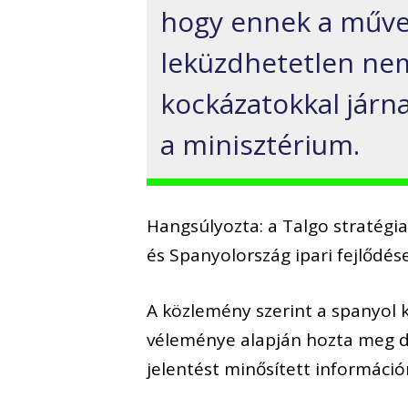
hogy ennek a műve
leküzdhetetlen nem
kockázatokkal járn
a minisztérium.
Hangsúlyozta: a Talgo stratégiai
és Spanyolország ipari fejlődé
A közlemény szerint a spanyol 
véleménye alapján hozta meg dö
jelentést minősített információ