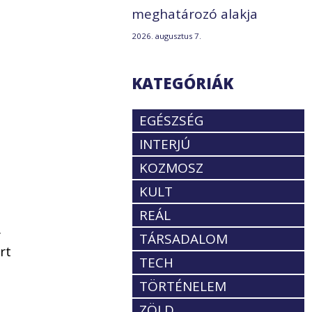
meghatározó alakja
2026. augusztus 7.
KATEGÓRIÁK
EGÉSZSÉG
INTERJÚ
KOZMOSZ
KULT
ő
REÁL
.
TÁRSADALOM
rt
TECH
TÖRTÉNELEM
ZÖLD