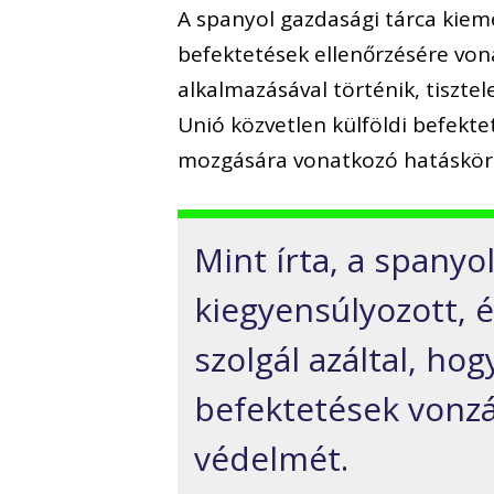
A spanyol gazdasági tárca kiem
befektetések ellenőrzésére von
alkalmazásával történik, tiszte
Unió közvetlen külföldi befekte
mozgására vonatkozó hatásköre
Mint írta, a spanyo
kiegyensúlyozott, 
szolgál azáltal, ho
befektetések vonzá
védelmét.