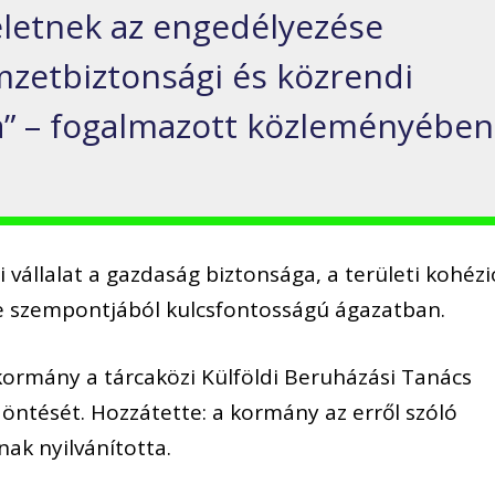
letnek az engedélyezése
zetbiztonsági és közrendi
a” – fogalmazott közleményében
 vállalat a gazdaság biztonsága, a területi kohézi
se szempontjából kulcsfontosságú ágazatban.
kormány a tárcaközi Külföldi Beruházási Tanács
ntését. Hozzátette: a kormány az erről szóló
nak nyilvánította.