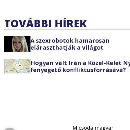
TOVÁBBI HÍREK
A szexrobotok hamarosan
eláraszthatják a világot
Hogyan vált Irán a Közel-Kelet 
fenyegető konfliktusforrásává?
Micsoda magyar