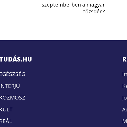
szeptemberben a magyar
tőzsdén?
TUDÁS.HU
R
EGÉSZSÉG
I
INTERJÚ
K
KOZMOSZ
J
KULT
A
REÁL
M