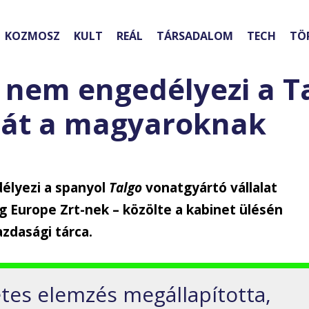
KOZMOSZ
KULT
REÁL
TÁRSADALOM
TECH
TÖ
 nem engedélyezi a T
sát a magyaroknak
élyezi a spanyol
Talgo
vonatgyártó vállalat
 Europe Zrt-nek – közölte a kabinet ülésén
azdasági tárca.
etes elemzés megállapította,