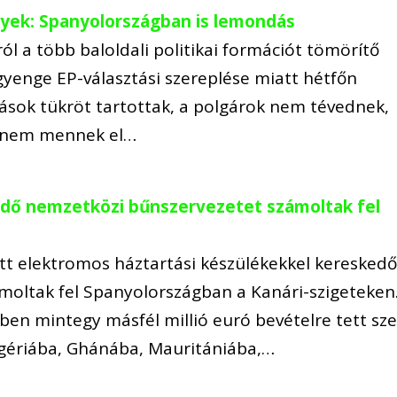
yek: Spanyolországban is lemondás
l a több baloldali politikai formációt tömörítő
yenge EP-választási szereplése miatt hétfőn
ások tükröt tartottak, a polgárok nem tévednek,
r nem mennek el…
edő nemzetközi bűnszervezetet számoltak fel
tt elektromos háztartási készülékekkel keresked
moltak fel Spanyolországban a Kanári-szigeteken
ben mintegy másfél millió euró bevételre tett sze
Nigériába, Ghánába, Mauritániába,…