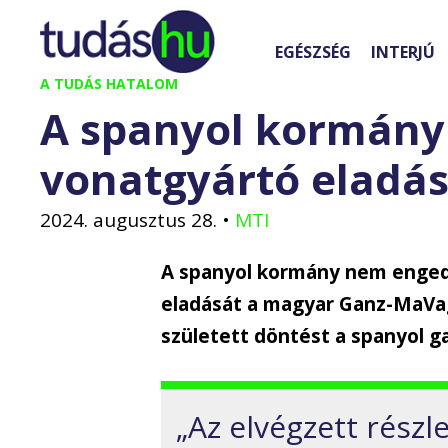
Kilépés
a
EGÉSZSÉG
INTERJÚ
tartalomba
A TUDÁS HATALOM
A spanyol kormány
vonatgyártó eladá
2024. augusztus 28.
•
MTI
A spanyol kormány nem enged
eladását a magyar Ganz-MaVag
született döntést a spanyol g
„Az elvégzett részl