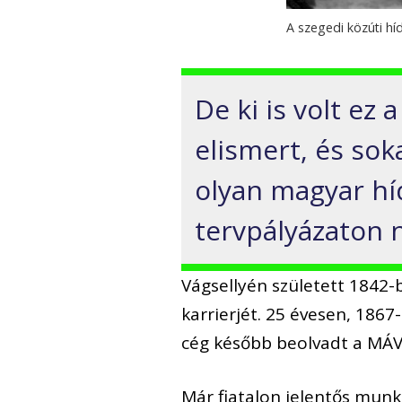
A szegedi közúti híd
De ki is volt ez
elismert, és sok
olyan magyar híd
tervpályázaton n
Vágsellyén született 1842-
karrierjét. 25 évesen, 186
cég később beolvadt a MÁV-
Már fiatalon jelentős munká