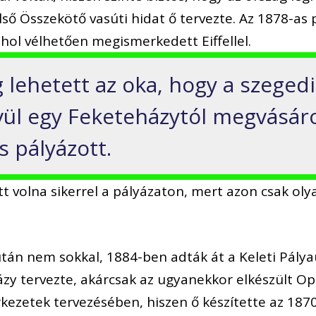
ső Összekötő vasúti hidat ő tervezte. Az 1878-as pá
, ahol vélhetően megismerkedett Eiffellel.
 lehetett az oka, hogy a szegedi 
ívül egy Feketeházytól megvásáro
s pályázott.
 volna sikerrel a pályázaton, mert azon csak olyan
tán nem sokkal, 1884-ben adták át a Keleti Pály
ázy tervezte, akárcsak az ugyanekkor elkészült Op
rkezetek tervezésében, hiszen ő készítette az 187