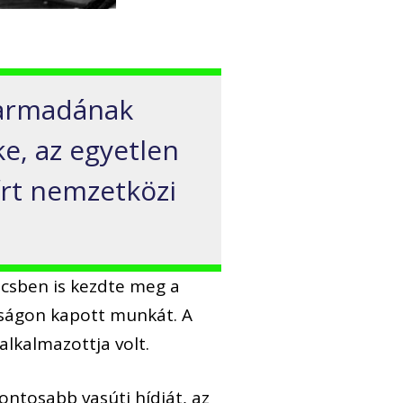
 harmadának
ke, az egyetlen
írt nemzetközi
écsben is kezdte meg a
tóságon kapott munkát. A
lkalmazottja volt.
fontosabb vasúti hídját, az