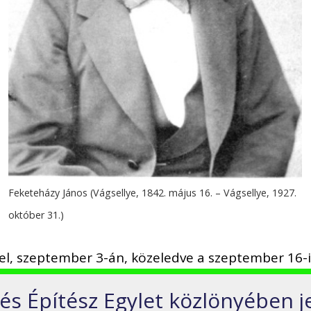
Feketeházy János (Vágsellye, 1842. május 16. – Vágsellye, 1927.
október 31.)
l, szeptember 3-án, közeledve a szeptember 16-i
s Építész Egylet közlönyében j