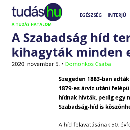
Kilépés
a
EGÉSZSÉG
INTERJÚ
tartalomba
A TUDÁS HATALOM
A Szabadság híd ter
kihagyták minden e
2020. november 5.
•
Domonkos Csaba
Szegeden 1883-ban adták át
1879-es árvíz utáni felépül
hídnak hívták, pedig egy 
Szabadság-híd is köszönhe
A híd felavatásának 50. év