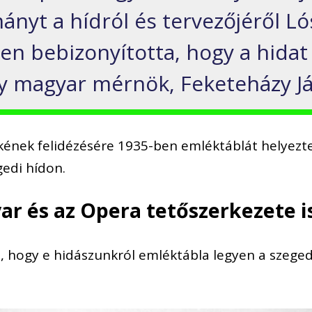
ányt a hídról és tervezőjéről L
en bebizonyította, hogy a hida
gy magyar mérnök, Feketeházy Já
ének felidézésére 1935-ben emléktáblát helyezte
gedi hídon.
ar és az Opera tetőszerkezete i
, hogy e hidászunkról emléktábla legyen a szegedi
.