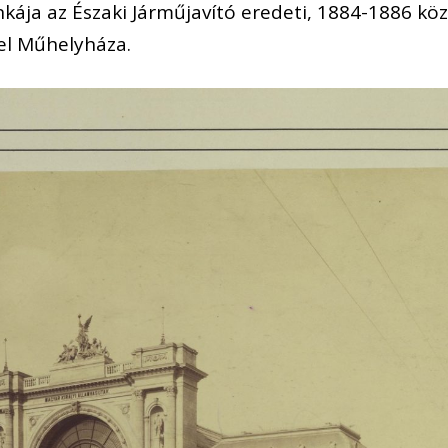
kája az Északi Járműjavító eredeti, 1884-1886 közö
el Műhelyháza.