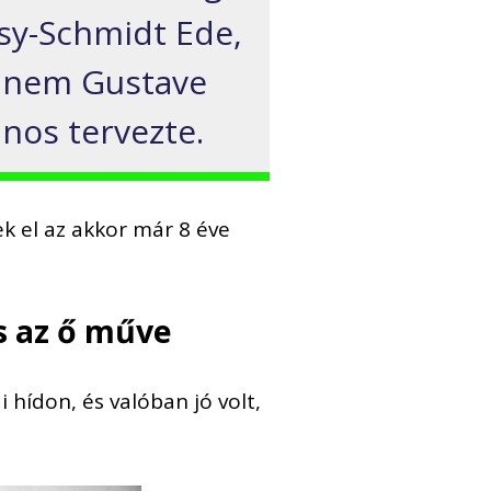
ósy-Schmidt Ede,
t nem Gustave
nos tervezte.
k el az akkor már 8 éve
s az ő műve
 hídon, és valóban jó volt,