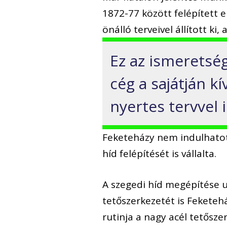
1872-77 között felépített el
önálló terveivel állított ki
Ez az ismeretség
cég a sajátján k
nyertes tervvel i
Feketeházy nem indulhatott
híd felépítését is vállalta.
A szegedi híd megépítése u
tetőszerkezetét is Feketeh
rutinja a nagy acél tetősze