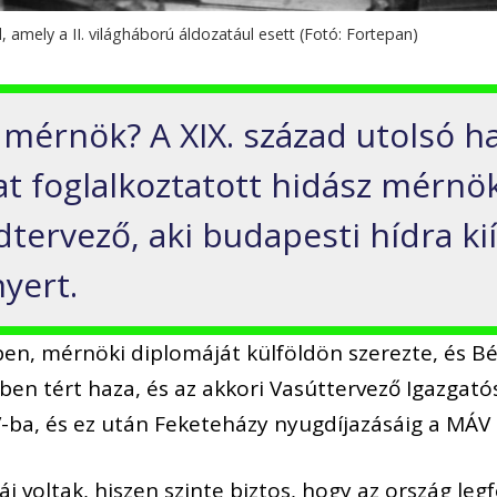
, amely a II. világháború áldozatául esett (Fotó: Fortepan)
 a mérnök? A XIX. század utolsó
at foglalkoztatott hidász mérnö
tervező, aki budapesti hídra ki
yert.
ben, mérnöki diplomáját külföldön szerezte, és B
7-ben tért haza, és az akkori Vasúttervező Igazga
ba, és ez után Feketeházy nyugdíjazásáig a MÁV a
i voltak, hiszen szinte biztos, hogy az ország leg