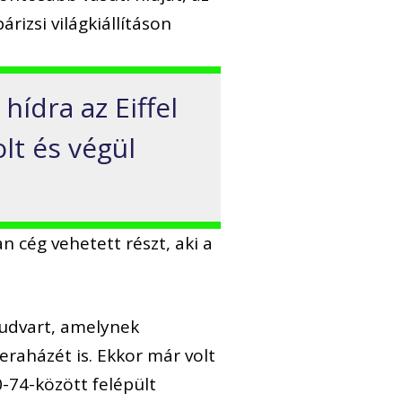
rizsi világkiállításon
hídra az Eiffel
lt és végül
 cég vehetett részt, aki a
audvart, amelynek
eraházét is. Ekkor már volt
0-74-között felépült