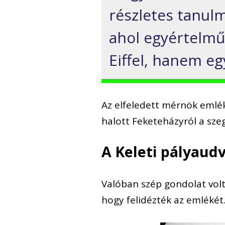
részletes tanulm
ahol egyértelmű
Eiffel, hanem e
Az elfeledett mérnök emlék
halott Feketeházyról a sze
A Keleti pályaudv
Valóban szép gondolat volt
hogy felidézték az emlékét