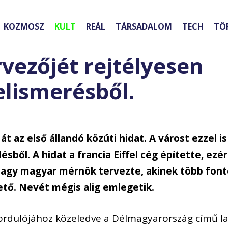
KOZMOSZ
KULT
REÁL
TÁRSADALOM
TECH
TÖ
vezőjét rejtélyesen
lismerésből.
 az első állandó közúti hidat. A várost ezzel is
ésből. A hidat a francia Eiffel cég építette, ezér
nagy magyar mérnök tervezte, akinek több fontos
tő. Nevét mégis alig emlegetik.
fordulójához közeledve a Délmagyarország című la