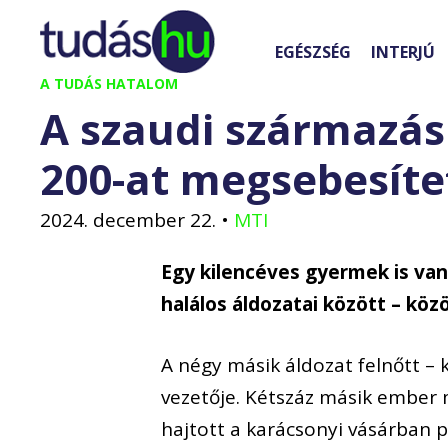
Kilépés
a
EGÉSZSÉG
INTERJÚ
tartalomba
A TUDÁS HATALOM
A szaudi származás
200-at megsebesít
2024. december 22.
•
MTI
Egy kilencéves gyermek is va
halálos áldozatai között – kö
A négy másik áldozat felnőtt – 
vezetője. Kétszáz másik ember 
hajtott a karácsonyi vásárban p