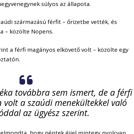
 negyvenegynek súlyos az állapota.
aúdi származású férfit – őrizetbe vették, és
sa – közölte Nopens.
rint a férfi magányos elkövető volt – közölte egy
oztatón.
ka továbbra sem ismert, de a férfi
n volt a szaúdi menekültekkel való
dal az ügyész szerint.
lmondta, hogy péntek éjjel mintegy nyolcvan