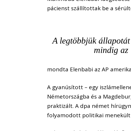
pácienst szállítottak be a sérü
A legtöbbjük állapotát
mindig az 
mondta Elenbabi az AP amerika
A gyanúsított – egy iszlámellen
Németországba és a Magdeburg
praktizált. A dpa német hírügy
folyamodott politikai menekült