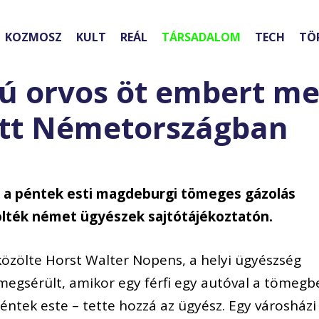
KOZMOSZ
KULT
REÁL
TÁRSADALOM
TECH
TÖ
ú orvos öt embert me
ett Németországban
n a péntek esti magdeburgi tömeges gázolás
zölték német ügyészek sajtótájékoztatón.
közölte Horst Walter Nopens, a helyi ügyészség
megsérült, amikor egy férfi egy autóval a tömegb
éntek este – tette hozzá az ügyész. Egy városházi