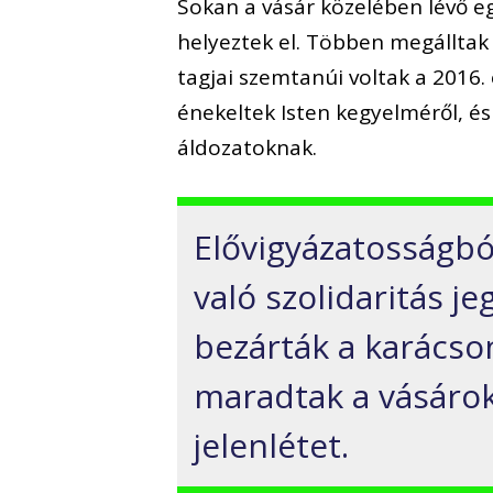
Sokan a vásár közelében lévő e
helyeztek el. Többen megálltak 
tagjai szemtanúi voltak a 2016. 
énekeltek Isten kegyelméről, és 
áldozatoknak.
Elővigyázatosságbó
való szolidaritás 
bezárták a karácson
maradtak a vásárok
jelenlétet.