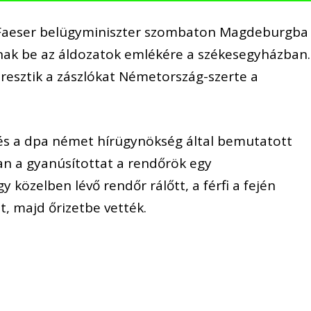
y Faeser belügyminiszter szombaton Magdeburgba
nak be az áldozatok emlékére a székesegyházban.
eresztik a zászlókat Németország-szerte a
t és a dpa német hírügynökség által bemutatott
yan a gyanúsítottat a rendőrök egy
 közelben lévő rendőr rálőtt, a férfi a fején
, majd őrizetbe vették.