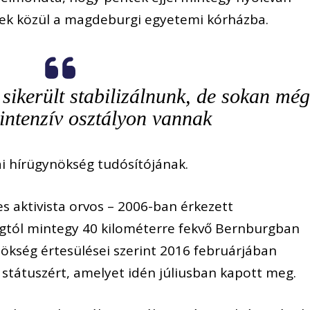
ltek közül a magdeburgi egyetemi kórházba.
 sikerült stabilizálnunk, de sokan mé
intenzív osztályon vannak
i hírügynökség tudósítójának.
es aktivista orvos – 2006-ban érkezett
tól mintegy 40 kilométerre fekvő Bernburgban
nökség értesülései szerint 2016 februárjában
 státuszért, amelyet idén júliusban kapott meg.