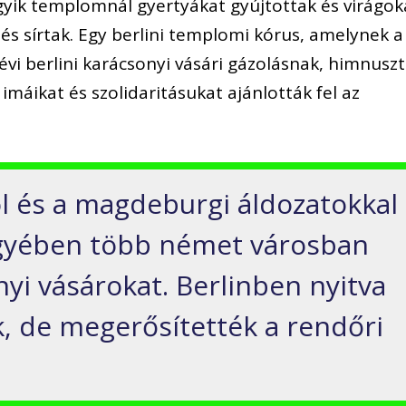
gyik templomnál gyertyákat gyújtottak és virágok
és sírtak. Egy berlini templomi kórus, amelynek a
évi berlini karácsonyi vásári gázolásnak, himnuszt
imáikat és szolidaritásukat ajánlották fel az
l és a magdeburgi áldozatokkal
jegyében több német városban
yi vásárokat. Berlinben nyitva
, de megerősítették a rendőri