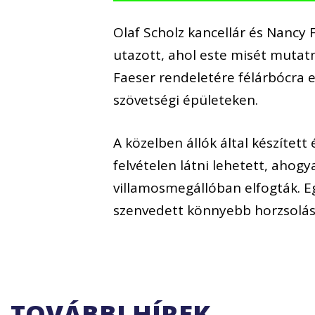
Olaf Scholz kancellár és Nanc
utazott, ahol este misét mutat
Faeser rendeletére félárbócra 
szövetségi épületeken.
A közelben állók által készítet
felvételen látni lehetett, ahog
villamosmegállóban elfogták. Egy
szenvedett könnyebb horzsolást
TOVÁBBI HÍREK