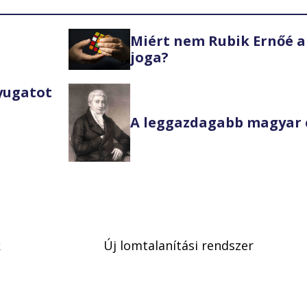
Miért nem Rubik Ernőé a
joga?
Nyugatot
A leggazdagabb magyar 
k
Új lomtalanítási rendszer