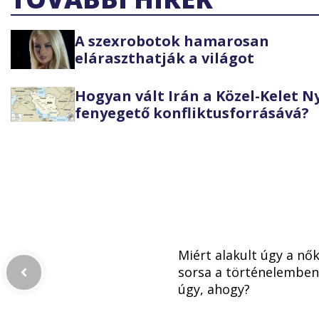
A szexrobotok hamarosan
eláraszthatják a világot
Hogyan vált Irán a Közel-Kelet 
fenyegető konfliktusforrásává?
Miért alakult úgy a nő
sorsa a történelemben
úgy, ahogy?