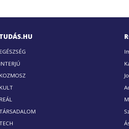
TUDÁS.HU
R
EGÉSZSÉG
I
INTERJÚ
K
KOZMOSZ
J
KULT
A
REÁL
M
TÁRSADALOM
S
TECH
Á