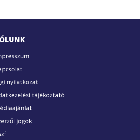
ÓLUNK
mpresszum
apcsolat
ogi nyilatkozat
datkezelési tájékoztató
édiaajánlat
zerzői jogok
szf