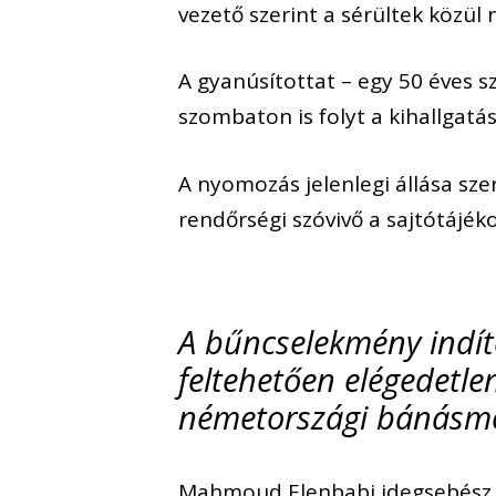
vezető szerint a sérültek közül
A gyanúsítottat – egy 50 éves sz
szombaton is folyt a kihallgatá
A nyomozás jelenlegi állása sze
rendőrségi szóvivő a sajtótájék
A bűncselekmény indíté
feltehetően elégedetle
németországi bánásmód
Mahmoud Elenbabi idegsebész e