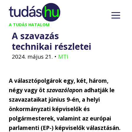
Kilépés
M
a
tartalomba
A TUDÁS HATALOM
A szavazás
technikai részletei
2024. május 21.
•
MTI
A választópolgárok egy, két, három,
négy vagy öt
szavazólap
on adhatják le
szavazataikat június 9-én, a helyi
önkormányzati képviselők és
polgármesterek, valamint az európai
parlamenti (EP-) képviselők választásán.