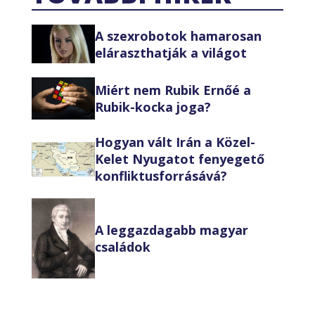
A szexrobotok hamarosan
eláraszthatják a világot
Miért nem Rubik Ernőé a
Rubik-kocka joga?
Hogyan vált Irán a Közel-
Kelet Nyugatot fenyegető
konfliktusforrásává?
A leggazdagabb magyar
családok