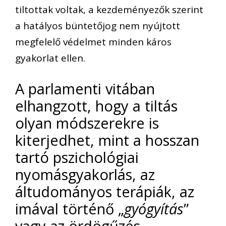
tiltottak voltak, a kezdeményezők szerint
a hatályos büntetőjog nem nyújtott
megfelelő védelmet minden káros
gyakorlat ellen.
A parlamenti vitában
elhangzott, hogy a tiltás
olyan módszerekre is
kiterjedhet, mint a hosszan
tartó pszichológiai
nyomásgyakorlás, az
áltudományos terápiák, az
imával történő „
gyógyítás
”
vagy az ördögűzés,