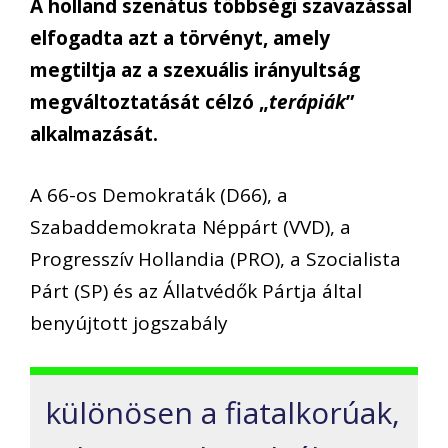
A holland szenátus többségi szavazással
elfogadta azt a törvényt, amely
megtiltja az a szexuális irányultság
megváltoztatását célzó „
terápiák
”
alkalmazását.
A 66-os Demokraták (D66), a
Szabaddemokrata Néppárt (VVD), a
Progresszív Hollandia (PRO), a Szocialista
Párt (SP) és az Állatvédők Pártja által
benyújtott jogszabály
különösen a fiatalkorúak,