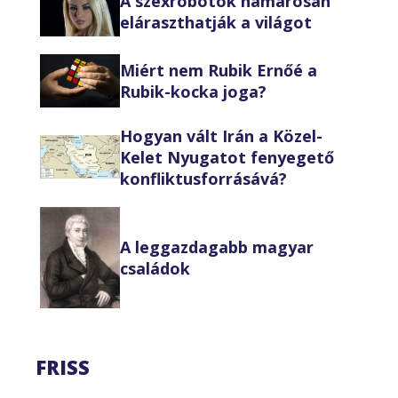
A szexrobotok hamarosan
eláraszthatják a világot
Miért nem Rubik Ernőé a
Rubik-kocka joga?
Hogyan vált Irán a Közel-
Kelet Nyugatot fenyegető
konfliktusforrásává?
A leggazdagabb magyar
családok
FRISS