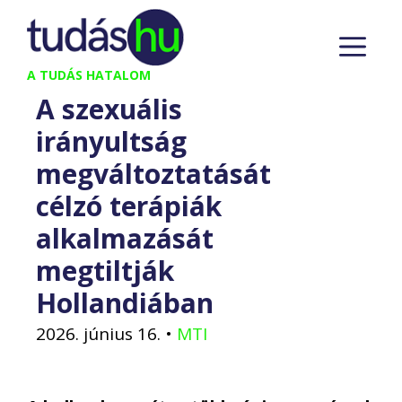
Kilépés
M
a
tartalomba
A TUDÁS HATALOM
A szexuális
irányultság
megváltoztatását
célzó terápiák
alkalmazását
megtiltják
Hollandiában
2026. június 16.
•
MTI