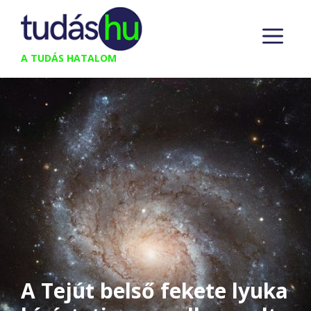
Kilépés
M
a
tartalomba
A TUDÁS HATALOM
A Tejút belső fekete lyuka