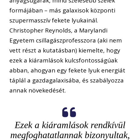
anyagsugarak, mind szélesebb szelek
formájában – más galaxisok központi
szupermasszív fekete lyukainál.
Christopher Reynolds, a Marylandi
Egyetem csillagászprofesszora (aki nem
vett részt a kutatásban) kiemelte, hogy
ezek a kiáramlások kulcsfontosságúak
abban, ahogyan egy fekete lyuk energiát
táplál a gazdagalaxisába, és szabályozza
annak növekedését.
Ezek a kiáramlások rendkívül
megfoghatatlannak bizonyultak,