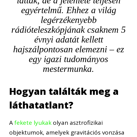
látták, de a jelenléte teljesen
egyértelmű. Ehhez a világ
legérzékenyebb
rádióteleszkópjának csaknem 5
évnyi adatát kellett
hajszálpontosan elemezni – ez
egy igazi tudományos
mestermunka.
Hogyan találták meg a
láthatatlant?
A
fekete lyukak
olyan asztrofizikai
objektumok, amelyek gravitációs vonzása