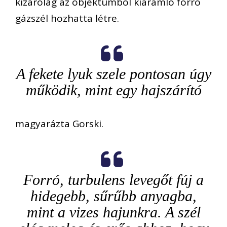
kizárólag az objektumból kiáramló forró
gázszél hozhatta létre.
A fekete lyuk szele pontosan úgy
működik, mint egy hajszárító
magyarázta Gorski.
Forró, turbulens levegőt fúj a
hidegebb, sűrűbb anyagba,
mint a vizes hajunkra. A szél