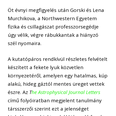
Öt évnyi megfigyelés után Gorski és Lena
Murchikova, a Northwestern Egyetem
fizika és csillagászat professzorsegédje
úgy vélik, végre rábukkantak a hiányzó
szél nyomaira.
A kutatópáros rendkívül részletes felvételt
készített a fekete lyuk közvetlen
környezetéről, amelyen egy hatalmas, kúp
alakú, hideg gáztól mentes üreget vettek
észre. Az
T
he Astrophysical Journal Letters
című folyóiratban megjelent tanulmány
társszerzői szerint ezt a jelenséget