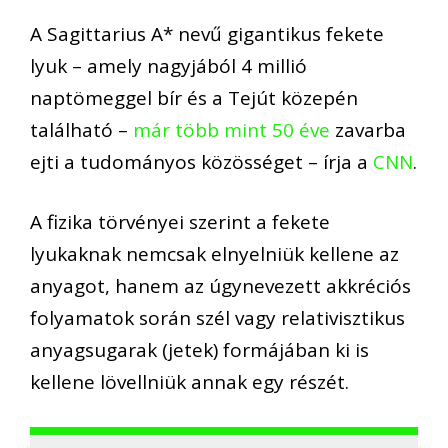
A Sagittarius A* nevű gigantikus fekete
lyuk – amely nagyjából 4 millió
naptömeggel bír és a Tejút közepén
található –
már több mint 50 éve
zavarba
ejti a tudományos közösséget – írja a
CNN
.
A fizika törvényei szerint a fekete
lyukaknak nemcsak elnyelniük kellene az
anyagot, hanem az úgynevezett akkréciós
folyamatok során szél vagy relativisztikus
anyagsugarak (jetek) formájában ki is
kellene lövellniük annak egy részét.