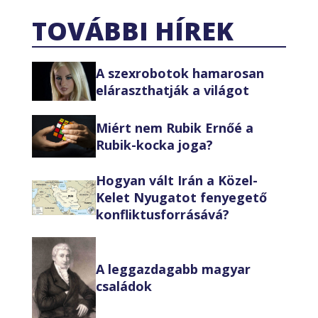
TOVÁBBI HÍREK
A szexrobotok hamarosan
eláraszthatják a világot
Miért nem Rubik Ernőé a
Rubik-kocka joga?
Hogyan vált Irán a Közel-
Kelet Nyugatot fenyegető
konfliktusforrásává?
A leggazdagabb magyar
családok