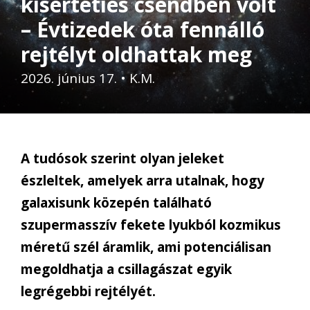
kísérteties csendben volt
– Évtizedek óta fennálló
rejtélyt oldhattak meg
2026. június 17.
•
K.M.
A tudósok szerint olyan jeleket
észleltek, amelyek arra utalnak, hogy
galaxisunk közepén található
szupermasszív fekete lyukból kozmikus
méretű szél áramlik, ami potenciálisan
megoldhatja a csillagászat egyik
legrégebbi rejtélyét.