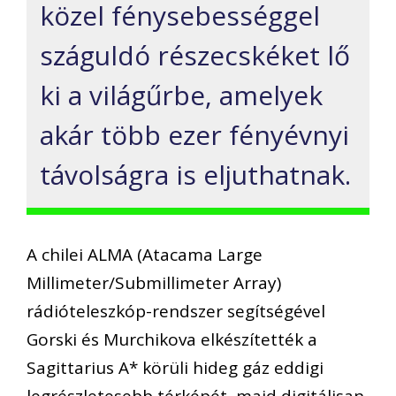
közel fénysebességgel
száguldó részecskéket lő
ki a világűrbe, amelyek
akár több ezer fényévnyi
távolságra is eljuthatnak.
A chilei ALMA (Atacama Large
Millimeter/Submillimeter Array)
rádióteleszkóp-rendszer segítségével
Gorski és Murchikova elkészítették a
Sagittarius A* körüli hideg gáz eddigi
legrészletesebb térképét, majd digitálisan