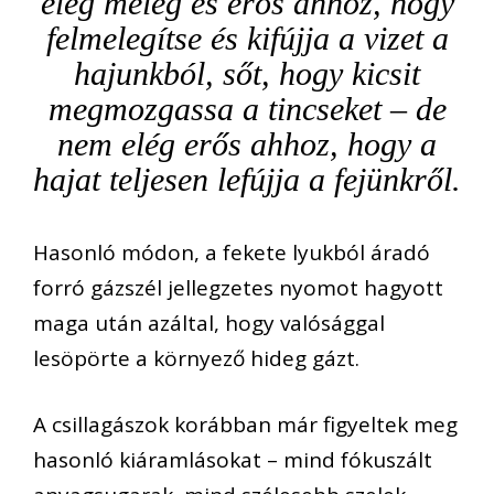
elég meleg és erős ahhoz, hogy
felmelegítse és kifújja a vizet a
hajunkból, sőt, hogy kicsit
megmozgassa a tincseket – de
nem elég erős ahhoz, hogy a
hajat teljesen lefújja a fejünkről.
Hasonló módon, a fekete lyukból áradó
forró gázszél jellegzetes nyomot hagyott
maga után azáltal, hogy valósággal
lesöpörte a környező hideg gázt.
A csillagászok korábban már figyeltek meg
hasonló kiáramlásokat – mind fókuszált