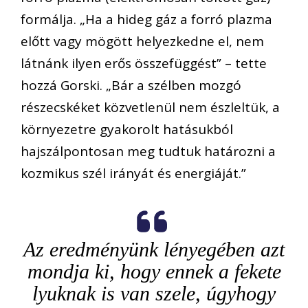
formálja. „Ha a hideg gáz a forró plazma
előtt vagy mögött helyezkedne el, nem
látnánk ilyen erős összefüggést” – tette
hozzá Gorski. „Bár a szélben mozgó
részecskéket közvetlenül nem észleltük, a
környezetre gyakorolt hatásukból
hajszálpontosan meg tudtuk határozni a
kozmikus szél irányát és energiáját.”
Az eredményünk lényegében azt
mondja ki, hogy ennek a fekete
lyuknak is van szele, úgyhogy