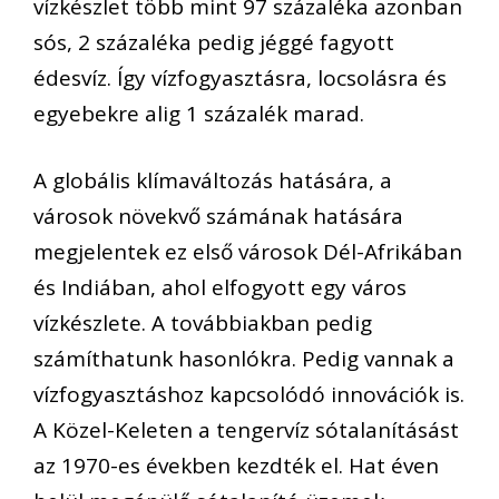
vízkészlet több mint 97 százaléka azonban
sós, 2 százaléka pedig jéggé fagyott
édesvíz. Így vízfogyasztásra, locsolásra és
egyebekre alig 1 százalék marad.
A globális klímaváltozás hatására, a
városok növekvő számának hatására
megjelentek ez első városok Dél-Afrikában
és Indiában, ahol elfogyott egy város
vízkészlete. A továbbiakban pedig
számíthatunk hasonlókra. Pedig vannak a
vízfogyasztáshoz kapcsolódó innovációk is.
A Közel-Keleten a tengervíz sótalanításást
az 1970-es években kezdték el. Hat éven