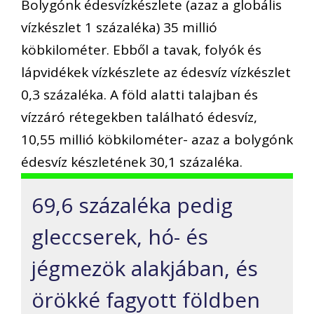
Bolygónk édesvízkészlete (azaz a globális
vízkészlet 1 százaléka) 35 millió
köbkilométer. Ebből a tavak, folyók és
lápvidékek vízkészlete az édesvíz vízkészlet
0,3 százaléka. A föld alatti talajban és
vízzáró rétegekben található édesvíz,
10,55 millió köbkilométer- azaz a bolygónk
édesvíz készletének 30,1 százaléka.
69,6 százaléka pedig
gleccserek, hó- és
jégmezök alakjában, és
örökké fagyott földben