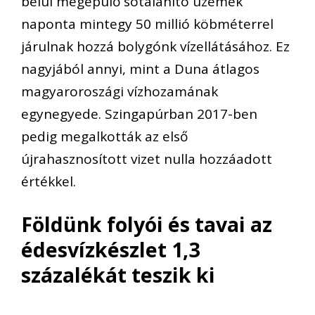
belül megépülő sótalanító üzemek
naponta mintegy 50 millió köbméterrel
járulnak hozzá bolygónk vízellátásához. Ez
nagyjából annyi, mint a Duna átlagos
magyaroroszági vízhozamának
egynegyede. Szingapúrban 2017-ben
pedig megalkották az első
újrahasznosított vizet nulla hozzáadott
értékkel.
Földünk folyói és tavai az
édesvízkészlet 1,3
százalékát teszik ki