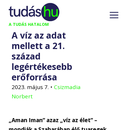
Kilépés
M
a
tartalomba
A TUDÁS HATALOM
A víz az adat
mellett a 21.
század
legértékesebb
erőforrása
2023. május 7.
•
Csizmadia
Norbert
„Aman Iman” azaz „víz az élet” –
mondják a Szaharában élő tuaregek,