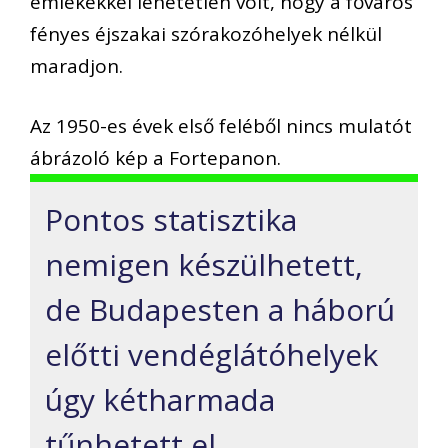
emlékekkel lehetetlen volt, hogy a főváros
fényes éjszakai szórakozóhelyek nélkül
maradjon.
Az 1950-es évek első feléből nincs mulatót
ábrázoló kép a Fortepanon.
Pontos statisztika
nemigen készülhetett,
de Budapesten a háború
előtti vendéglátóhelyek
úgy kétharmada
tűnhetett el.