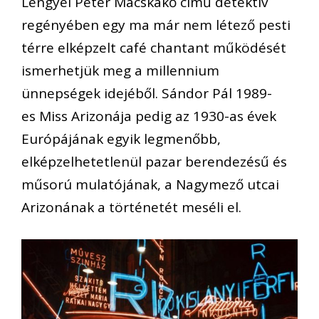
Lengyel Péter Macskakő című detektív
regényében egy ma már nem létező pesti
térre elképzelt café chantant működését
ismerhetjük meg a millennium
ünnepségek idejéből. Sándor Pál 1989-
es Miss Arizonája pedig az 1930-as évek
Európájának egyik legmenőbb,
elképzelhetetlenül pazar berendezésű és
műsorú mulatójának, a Nagymező utcai
Arizonának a történetét meséli el.