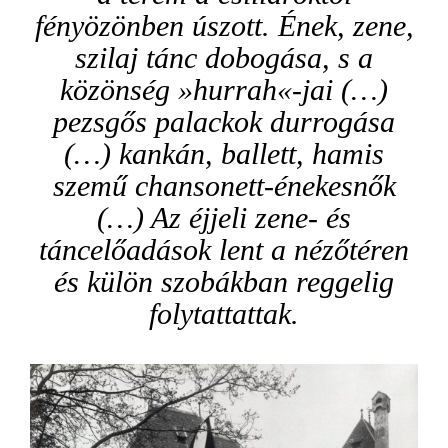
fényözönben úszott. Ének, zene,
szilaj tánc dobogása, s a
közönség »hurrah«-jai (…)
pezsgős palackok durrogása
(…) kankán, ballett, hamis
szemű chansonett-énekesnők
(…) Az éjjeli zene- és
táncelőadások lent a nézőtéren
és külön szobákban reggelig
folytattattak.