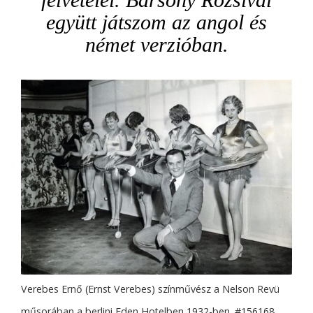
együtt játszom az angol és
német verzióban.
Verebes Ernő (Ernst Verebes) színművész a Nelson Revü
műsorában a berlini Eden Hotelben 1932-ben. #156168