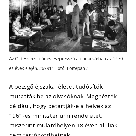
Az Old Firenze bár és eszpresszó a budai várban az 1970-
es évek elején. #69911 Fotó: Fortepan /
A pezsgő éjszakai életet tudósítók
mutatták be az olvasóknak. Megnézték
például, hogy betartják-e a helyek az
1961-es minisztériumi rendeletet,
miszerint mulatóhelyen 18 éven aluliak
nem tartózkodhatnak.