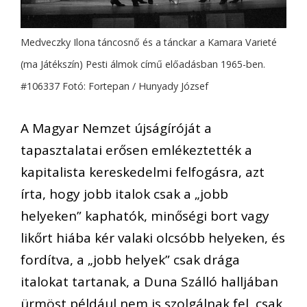
Medveczky Ilona táncosnő és a tánckar a Kamara Varieté
(ma Játékszín) Pesti álmok című előadásban 1965-ben.
#106337 Fotó: Fortepan / Hunyady József
A Magyar Nemzet újságíróját a
tapasztalatai erősen emlékeztették a
kapitalista kereskedelmi felfogásra, azt
írta, hogy jobb italok csak a „jobb
helyeken” kaphatók, minőségi bort vagy
likőrt hiába kér valaki olcsóbb helyeken, és
fordítva, a „jobb helyek” csak drága
italokat tartanak, a Duna Szálló halljában
ürmöst például nem is szolgálnak fel, csak