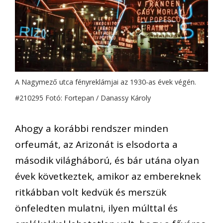
A Nagymező utca fényreklámjai az 1930-as évek végén.
#210295 Fotó: Fortepan / Danassy Károly
Ahogy a korábbi rendszer minden
orfeumát, az Arizonát is elsodorta a
második világháború, és bár utána olyan
évek következtek, amikor az embereknek
ritkábban volt kedvük és merszük
önfeledten mulatni, ilyen múlttal és