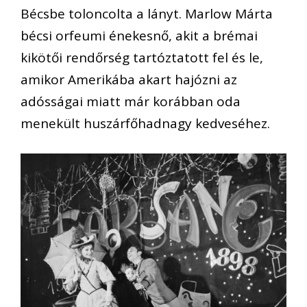
Bécsbe toloncolta a lányt. Marlow Márta
bécsi orfeumi énekesnő, akit a brémai
kikötői rendőrség tartóztatott fel és le,
amikor Amerikába akart hajózni az
adósságai miatt már korábban oda
menekült huszárfőhadnagy kedveséhez.