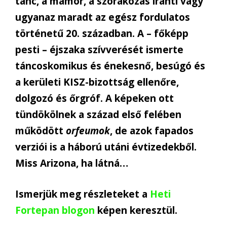
tánc, a mámor, a szórakozás iránti vágy
ugyanaz maradt az egész fordulatos
történetű 20. században. A – főképp
pesti – éjszaka szívverését ismerte
táncoskomikus és énekesnő, besúgó és
a kerületi KISZ-bizottság ellenőre,
dolgozó és őrgróf. A képeken ott
tündökölnek a század első felében
működött
orfeumok
, de azok fapados
verziói is a háború utáni évtizedekből.
Miss Arizona, ha látná…
Ismerjük meg részleteket a
Heti
Fortepan blogon
képen keresztül.