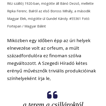
Ritz szálló) 1920-ban, mögötte áll Bánó Dezső, mellette
Ripka Ferenc. Balról az első Boross Mihály, a második
Magyar Elek, mögötte ül Gundel Károly. #55361 Fotó:
Fortepan / Magyar Bálint
Miközben egy időben épp az úri helyek
elnevezése volt az orfeum, a múlt
századfordulóra ez finoman szólva
megváltozott. A Szegedi Híradó kétes
erényű művésznők triviális produkcióinak
színhelyeként írja le,
a terem a csillároktól