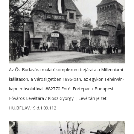
Az Ős-Budavára mulatókomplexum bejárata a Millenniumi
kiállításon, a Városligetben 1896-ban, az egykori Fehérvári-
kapu másolatával. #82770 Fotó: Fortepan / Budapest
Főváros Levéltára / Klösz György | Levéltári jelzet:
HU.BFL.XV.19.d.1.09.112