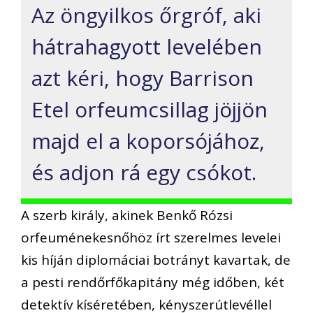
Az öngyilkos őrgróf, aki
hátrahagyott levelében
azt kéri, hogy Barrison
Etel orfeumcsillag jöjjön
majd el a koporsójához,
és adjon rá egy csókot.
A szerb király, akinek Benkő Rózsi
orfeuménekesnőhöz írt szerelmes levelei
kis híján diplomáciai botrányt kavartak, de
a pesti rendőrfőkapitány még időben, két
detektív kíséretében, kényszerútlevéllel