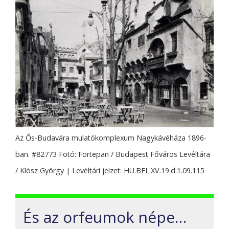
Az Ős-Budavára mulatókomplexum Nagykávéháza 1896-
ban. #82773 Fotó: Fortepan / Budapest Főváros Levéltára
/ Klösz György | Levéltári jelzet: HU.BFL.XV.19.d.1.09.115
És az orfeumok népe…