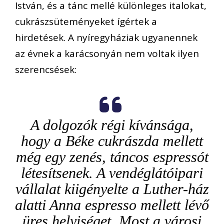
István, és a tánc mellé különleges italokat,
cukrászsüteményeket ígértek a
hirdetések. A nyíregyháziak ugyanennek
az évnek a karácsonyán nem voltak ilyen
szerencsések:
A dolgozók régi kívánsága,
hogy a Béke cukrászda mellett
még egy zenés, táncos espressót
létesítsenek. A vendéglátóipari
vállalat kiigényelte a Luther-ház
alatti Anna espresso mellett lévő
üres helyiséget. Most a városi