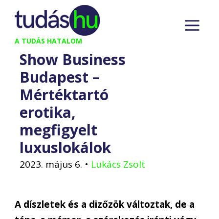
Kilépés
M
a
tartalomba
A TUDÁS HATALOM
Show Business
Budapest –
Mértéktartó
erotika,
megfigyelt
luxuslokálok
2023. május 6.
•
Lukács Zsolt
A díszletek és a dizőzök változtak, de a