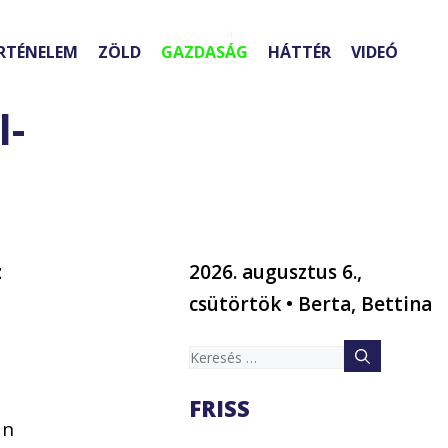
RTÉNELEM
ZÖLD
GAZDASÁG
HÁTTÉR
VIDEÓ
l-
z
2026. augusztus 6.,
csütörtök • Berta, Bettina
Keresés:
FRISS
an