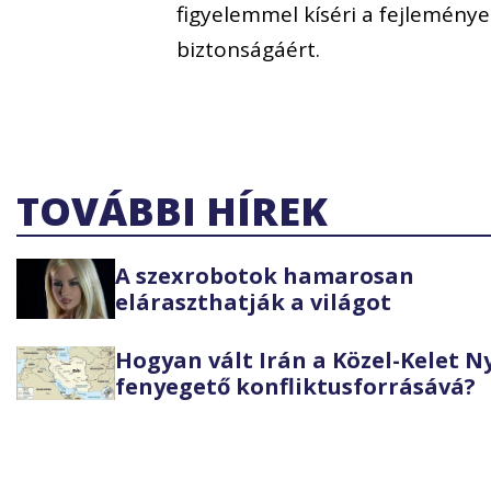
figyelemmel kíséri a fejlemény
biztonságáért.
TOVÁBBI HÍREK
A szexrobotok hamarosan
eláraszthatják a világot
Hogyan vált Irán a Közel-Kelet 
fenyegető konfliktusforrásává?