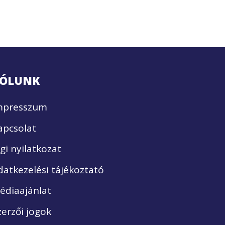
ÓLUNK
mpresszum
apcsolat
ogi nyilatkozat
datkezelési tájékoztató
édiaajánlat
zerzői jogok