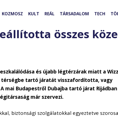
KOZMOSZ
KULT
REÁL
TÁRSADALOM
TECH
TÖ
eállította összes köze
 eszkalálódása és újabb légtérzárak miatt a Wiz
a térségbe tartó járatát visszafordította, vagy
. A mai Budapestről Dubajba tartó járat Rijádban
 légitársaság már szervezi.
okkal, biztonsági szolgálatokkal egyeztetve szoros