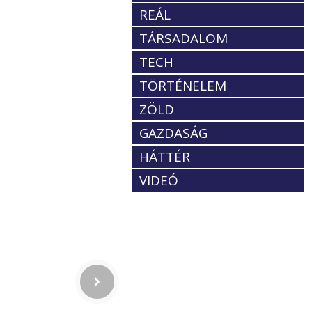
REÁL
TÁRSADALOM
TECH
TÖRTÉNELEM
ZÖLD
GAZDASÁG
HÁTTÉR
VIDEÓ