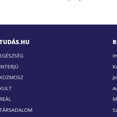
TUDÁS.HU
R
EGÉSZSÉG
I
INTERJÚ
K
KOZMOSZ
J
KULT
A
REÁL
M
TÁRSADALOM
S