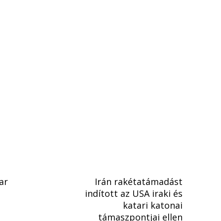
ar
Irán rakétatámadást
indított az USA iraki és
katari katonai
támaszpontjai ellen