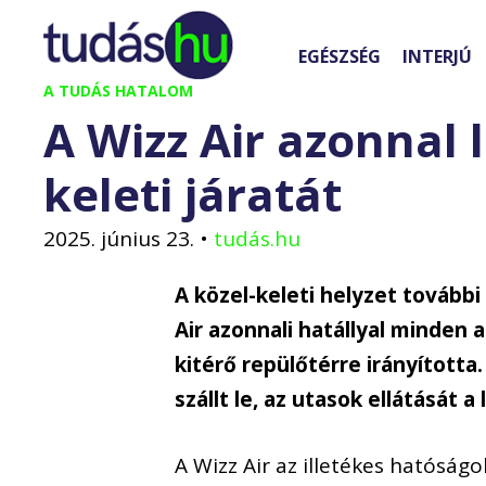
Kilépés
a
EGÉSZSÉG
INTERJÚ
tartalomba
A TUDÁS HATALOM
A Wizz Air azonnal l
keleti járatát
2025. június 23.
•
tudás.hu
A közel-keleti helyzet további
Air azonnali hatállyal minden 
kitérő repülőtérre irányította
szállt le, az utasok ellátását a
A Wizz Air az illetékes hatóság