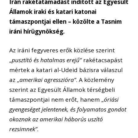
Irán rakétatámadást indított az Egyesült
Államok iraki és katari katonai
támaszpontjai ellen – közölte a Tasnim
iráni hírügynökség.
Az iráni fegyveres erők közlése szerint
„
pusztító és hatalmas erejű”
rakétacsapást
mértek a katari al-Udeid bázisra válaszul
az „
amerikai agresszióra”
. A közlemény
szerint az Egyesült Államok térségbeli
támaszpontjai nem erőt, hanem „
óriási
gyengeséget jelentenek, és folyamatos gondot
okoznak az amerikai háborús uszító
rezsimnek”.