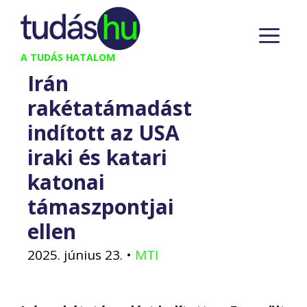
Kilépés
M
a
tartalomba
A TUDÁS HATALOM
Irán
rakétatámadást
indított az USA
iraki és katari
katonai
támaszpontjai
ellen
2025. június 23.
•
MTI