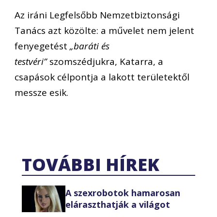
Az iráni Legfelsőbb Nemzetbiztonsági
Tanács azt közölte: a művelet nem jelent
fenyegetést
„baráti és
testvéri”
szomszédjukra, Katarra, a
csapások célpontja a lakott területektől
messze esik.
TOVÁBBI HÍREK
A szexrobotok hamarosan
eláraszthatják a világot