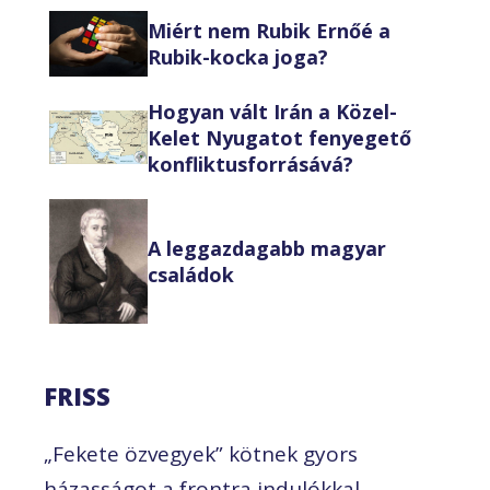
Miért nem Rubik Ernőé a
Rubik-kocka joga?
Hogyan vált Irán a Közel-
Kelet Nyugatot fenyegető
konfliktusforrásává?
A leggazdagabb magyar
családok
FRISS
„Fekete özvegyek” kötnek gyors
házasságot a frontra indulókkal