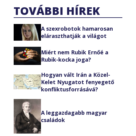
TOVÁBBI HÍREK
A szexrobotok hamarosan
eláraszthatják a világot
Miért nem Rubik Ernőé a
Rubik-kocka joga?
Hogyan vált Irán a Közel-
Kelet Nyugatot fenyegető
konfliktusforrásává?
A leggazdagabb magyar
családok