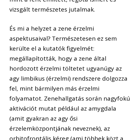
vizsgált természetes jutalmak.
És mi a helyzet a zene érzelmi
aspektusaival? Természetesen ez sem
kerülte el a kutatók figyelmét:
megállapították, hogy a zene által
hordozott érzelmi töltetet ugyanúgy az
agy limbikus (érzelmi) rendszere dolgozza
fel, mint bármilyen más érzelmi
folyamatot. Zenehallgatás során nagyfokú
aktivációt mutat például az amygdala
(amit gyakran az agy ősi
érzelemközpontjának neveznek), az
orbitofrontális kéreg (ami többek közt a