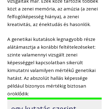
vizsgáltak már. Ezek közé tartozik többek
közt a zenei memória, az amúzia (a zenei
felfogóképesség hiánya), a zenei
kreativitás, az énektudás és hasonlók.
A genetikai kutatások legnagyobb része
alátámasztja a korábbi feltételezéseket:
szinte valamennyi vizsgált zenei
képességgel kapcsolatban sikerült
kimutatni valamilyen mértékű genetikai
hatást. Az abszolút hallás képessége
például bizonyos mértékig biztosan
öröklődik:
egy kutatás szerint