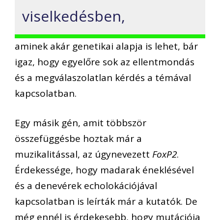
viselkedésben,
aminek akár genetikai alapja is lehet, bár
igaz, hogy egyelőre sok az ellentmondás
és a megválaszolatlan kérdés a témával
kapcsolatban.
Egy másik gén, amit többször
összefüggésbe hoztak már a
muzikalitással, az úgynevezett
FoxP2
.
Érdekessége, hogy madarak éneklésével
és a denevérek echolokációjával
kapcsolatban is leírták már a kutatók. De
még ennél is érdekesebb, hogy mutációja