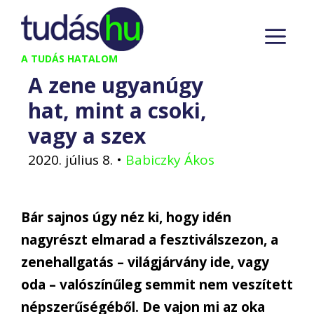
Kilépés
M
a
tartalomba
A TUDÁS HATALOM
A zene ugyanúgy
hat, mint a csoki,
vagy a szex
2020. július 8.
•
Babiczky Ákos
Bár sajnos úgy néz ki, hogy idén
nagyrészt elmarad a fesztiválszezon, a
zenehallgatás – világjárvány ide, vagy
oda – valószínűleg semmit nem veszített
népszerűségéből. De vajon mi az oka