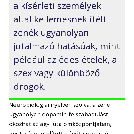
a kísérleti személyek
által kellemesnek ítélt
zenék ugyanolyan
jutalmazó hatásúak, mint
például az édes ételek, a
szex vagy különböző
drogok.
Neurobiológiai nyelven szólva: a zene
ugyanolyan dopamin-felszabadulást
okozhat az agy jutalomközpontjában,
mint a fent említett, régóta ismert és