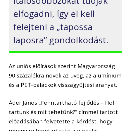
italosdobozokat tudják
elfogadni, így el kell
felejteni a „tapossa
laposra” gondolkodást.
Az uniós előírások szerint Magyarország
90 százalékra növeli az üveg, az alumínium
és a PET-palackok visszagyűjtési aranyát.
Áder János „Fenntartható fejlődés – Hol
tartunk és mit tehetünk?” címmel tartott
előadásában felvetette a kérdést, hogy
mennyire fenntartható a globális