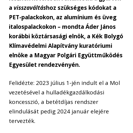
a
visszaváltás
hoz szükséges kódokat a
PET-palackokon, az alumínium és üveg
italospalackokon – mondta Áder János
korábbi köztársasági elnök, a Kék Bolygó
Klímavédelmi Alapítvány kuratóriumi
elnöke a Magyar Polgári Együttműködés
Egyesület rendezvényén.
Felidézte: 2023 július 1-jén indult el a Mol
vezetésével a hulladékgazdálkodási
koncesszió, a betétdíjas rendszer
elindulását pedig 2024 január elejére
tervezték.