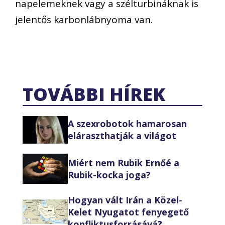
napelemeknek vagy a szélturbináknak is
jelentős karbonlábnyoma van.
TOVÁBBI HÍREK
A szexrobotok hamarosan
eláraszthatják a világot
Miért nem Rubik Ernőé a
Rubik-kocka joga?
Hogyan vált Irán a Közel-
Kelet Nyugatot fenyegető
konfliktusforrásává?