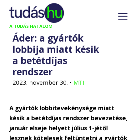
Kilépés
M
a
tartalomba
A TUDÁS HATALOM
Áder: a gyártók
lobbija miatt késik
a betétdíjas
rendszer
2023. november 30.
•
MTI
A gyártók lobbitevekénysége miatt
késik a betétdíjas rendszer bevezetése,
január elseje helyett július 1-jétől
lesznek kötelesek feltüntetni a gyártók