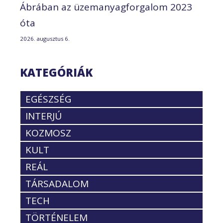
Ábrában az üzemanyagforgalom 2023
óta
2026. augusztus 6.
KATEGÓRIÁK
EGÉSZSÉG
INTERJÚ
KOZMOSZ
KULT
REÁL
TÁRSADALOM
TECH
TÖRTÉNELEM