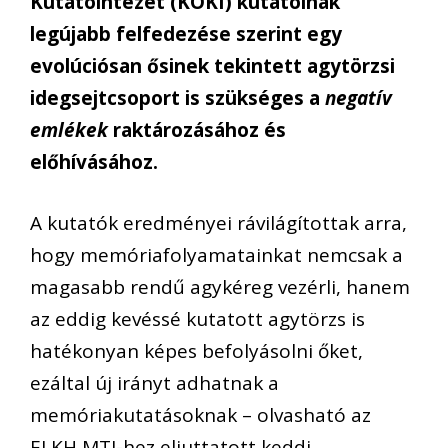
Kutatóintézet (KOKI) kutatóinak
legújabb felfedezése szerint egy
evolúciósan ősinek tekintett agytörzsi
idegsejtcsoport is szükséges a
negatív
emlékek
raktározásához és
előhívásához.
A kutatók eredményei rávilágítottak arra,
hogy memóriafolyamatainkat nemcsak a
magasabb rendű agykéreg vezérli, hanem
az eddig kevéssé kutatott agytörzs is
hatékonyan képes befolyásolni őket,
ezáltal új irányt adhatnak a
memóriakutatásoknak – olvasható az
ELKH MTI-hez eljuttatott keddi