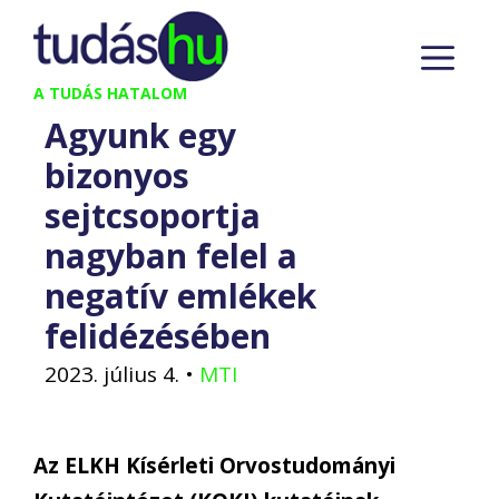
Kilépés
M
a
tartalomba
A TUDÁS HATALOM
Agyunk egy
bizonyos
sejtcsoportja
nagyban felel a
negatív emlékek
felidézésében
2023. július 4.
•
MTI
Az ELKH Kísérleti Orvostudományi