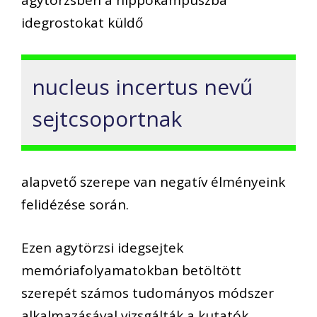
agytörzsben a hippokampuszba
idegrostokat küldő
nucleus incertus nevű
sejtcsoportnak
alapvető szerepe van negatív élményeink
felidézése során.
Ezen agytörzsi idegsejtek
memóriafolyamatokban betöltött
szerepét számos tudományos módszer
alkalmazásával vizsgálták a kutatók