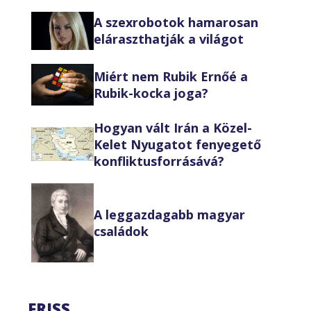
A szexrobotok hamarosan
eláraszthatják a világot
Miért nem Rubik Ernőé a
Rubik-kocka joga?
Hogyan vált Irán a Közel-
Kelet Nyugatot fenyegető
konfliktusforrásává?
A leggazdagabb magyar
családok
FRISS