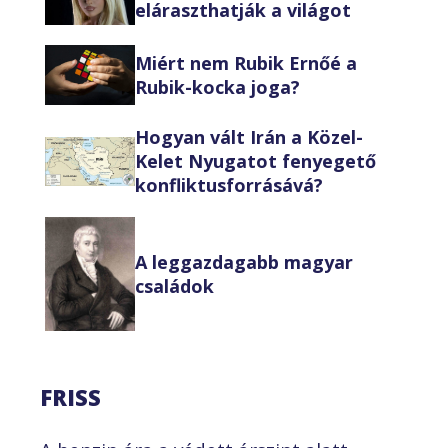
eláraszthatják a világot
Miért nem Rubik Ernőé a
Rubik-kocka joga?
Hogyan vált Irán a Közel-
Kelet Nyugatot fenyegető
konfliktusforrásává?
A leggazdagabb magyar
családok
FRISS