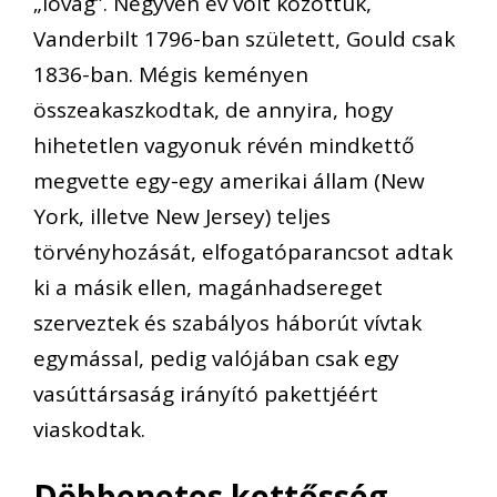
„lovag”. Negyven év volt közöttük,
Vanderbilt 1796-ban született, Gould csak
1836-ban. Mégis keményen
összeakaszkodtak, de annyira, hogy
hihetetlen vagyonuk révén mindkettő
megvette egy-egy amerikai állam (New
York, illetve New Jersey) teljes
törvényhozását, elfogatóparancsot adtak
ki a másik ellen, magánhadsereget
szerveztek és szabályos háborút vívtak
egymással, pedig valójában csak egy
vasúttársaság irányító pakettjéért
viaskodtak.
Döbbenetes kettősség