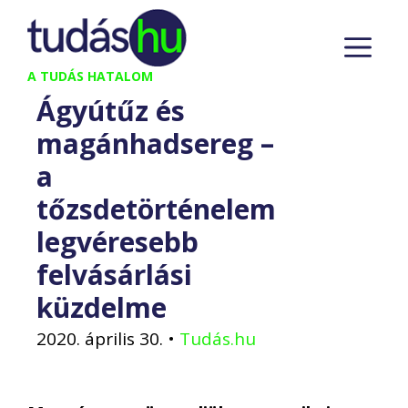
Kilépés
M
a
tartalomba
A TUDÁS HATALOM
Ágyútűz és
magánhadsereg –
a
tőzsdetörténelem
legvéresebb
felvásárlási
küzdelme
2020. április 30.
•
Tudás.hu