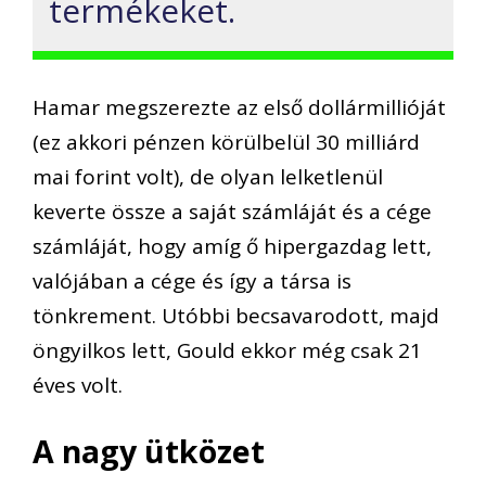
termékeket.
Hamar megszerezte az első dollármillióját
(ez akkori pénzen körülbelül 30 milliárd
mai forint volt), de olyan lelketlenül
keverte össze a saját számláját és a cége
számláját, hogy amíg ő hipergazdag lett,
valójában a cége és így a társa is
tönkrement. Utóbbi becsavarodott, majd
öngyilkos lett, Gould ekkor még csak 21
éves volt.
A nagy ütközet