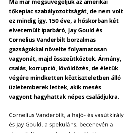
Ma már megsüvegeljük az amerikai
tőkepiac szabályozottságát, de nem volt
ez mindig így. 150 éve, a hőskorban két
elvetemült iparbáró, Jay Gould és
Cornelius Vanderbilt borzalmas
gazságokkal növelte folyamatosan
vagyonát, majd összeütköztek. Ármány,
csalás, korrupció, lövöldözés, de életük
végére mindketten köztiszteletben álló
üzletemberek lettek, akik mesés
vagyont hagyhattak népes családjukra.
Cornelius Vanderbilt, a hajó- és vasútkirály
és Jay Gould, a spekuláns, becenevén a