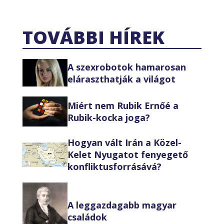
TOVÁBBI HÍREK
A szexrobotok hamarosan
eláraszthatják a világot
Miért nem Rubik Ernőé a
Rubik-kocka joga?
Hogyan vált Irán a Közel-
Kelet Nyugatot fenyegető
konfliktusforrásává?
A leggazdagabb magyar
családok