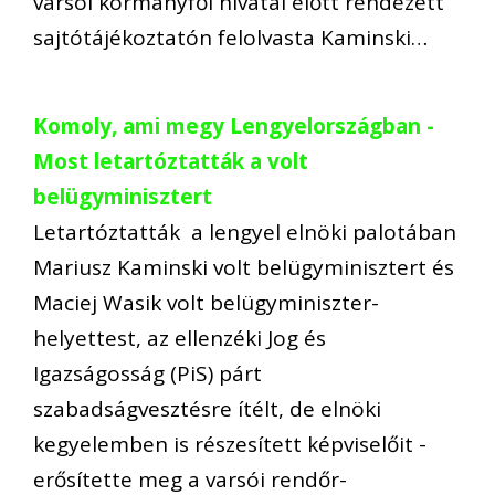
varsói kormányfői hivatal előtt rendezett
sajtótájékoztatón felolvasta Kaminski…
Komoly, ami megy Lengyelországban -
Most letartóztatták a volt
belügyminisztert
Letartóztatták a lengyel elnöki palotában
Mariusz Kaminski volt belügyminisztert és
Maciej Wasik volt belügyminiszter-
helyettest, az ellenzéki Jog és
Igazságosság (PiS) párt
szabadságvesztésre ítélt, de elnöki
kegyelemben is részesített képviselőit -
erősítette meg a varsói rendőr-