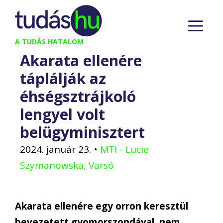
Kilépés
M
a
tartalomba
A TUDÁS HATALOM
Akarata ellenére
táplálják az
éhségsztrájkoló
lengyel volt
belügyminisztert
2024. január 23.
•
MTI - Lucie
Szymanowska, Varsó
Akarata ellenére egy orron keresztül
bevezetett gyomorszondával, nem